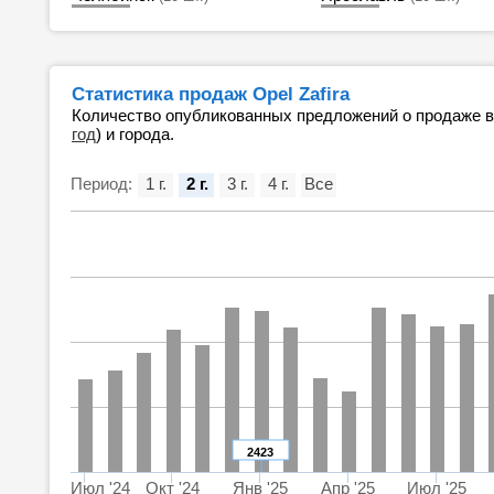
Статистика продаж Opel Zafira
Количество опубликованных предложений о продаже 
год
) и города.
Период:
1 г.
2 г.
3 г.
4 г.
Все
2423
Июл '24
Окт '24
Янв '25
Апр '25
Июл '25