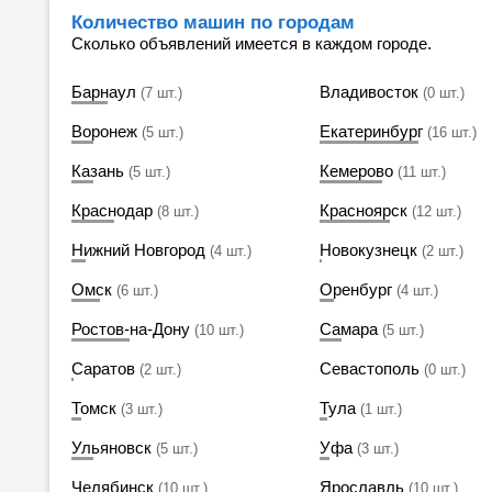
Количество машин по городам
Сколько объявлений имеется в каждом городе.
Барнаул
Владивосток
(7 шт.)
(0 шт.)
Воронеж
Екатеринбург
(5 шт.)
(16 шт.)
Казань
Кемерово
(5 шт.)
(11 шт.)
Краснодар
Красноярск
(8 шт.)
(12 шт.)
Нижний Новгород
Новокузнецк
(4 шт.)
(2 шт.)
Омск
Оренбург
(6 шт.)
(4 шт.)
Ростов-на-Дону
Самара
(10 шт.)
(5 шт.)
Саратов
Севастополь
(2 шт.)
(0 шт.)
Томск
Тула
(3 шт.)
(1 шт.)
Ульяновск
Уфа
(5 шт.)
(3 шт.)
Челябинск
Ярославль
(10 шт.)
(10 шт.)