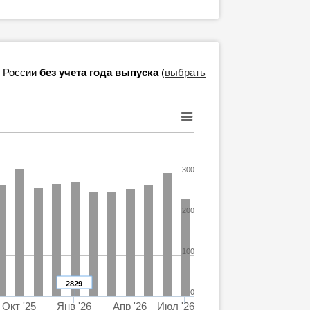
в России
без учета года выпуска
(
выбрать
300
200
100
2829
0
Окт '25
Янв '26
Апр '26
Июл '26