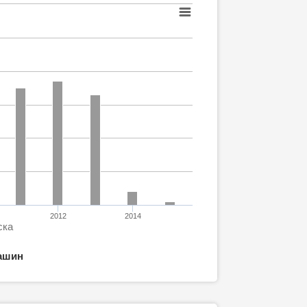
2012
2014
ска
ашин