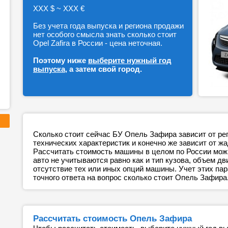
ХХХ $ ~ ХХХ €
Без учета года выпуска и региона продажи
нет особого смысла знать сколько стоит
Opel Zafira в России - цена неточная.
Поэтому ниже
выберите нужный год
выпуска
, а затем свой город.
Сколько стоит сейчас БУ Опель Зафира зависит от ре
технических характеристик и конечно же зависит от ж
Рассчитать стоимость машины в целом по России можн
авто не учитываются равно как и тип кузова, объем дв
отсутствие тех или иных опций машины. Учет этих п
точного ответа на вопрос сколько стоит Опель Зафира
Рассчитать стоимость Опель Зафира