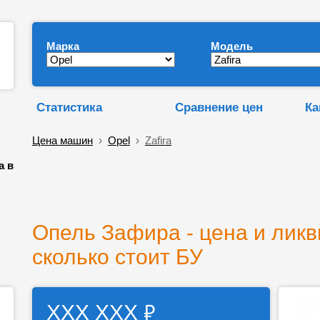
Марка
Модель
Статистика
Сравнение цен
Ка
Цена машин
›
Opel
›
Zafira
а в
Опель Зафира - цена и ликв
сколько стоит БУ
₽
ХХХ ХХХ