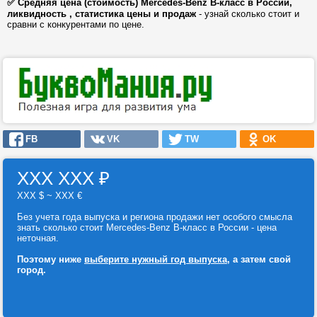
✅ Средняя цена (стоимость) Mercedes-Benz B-класс в России,
ликвидность , статистика цены и продаж
- узнай сколько стоит и
сравни с конкурентами по цене.
FB
VK
TW
OK
ХХХ ХХХ
₽
ХХХ $ ~ ХХХ €
Без учета года выпуска и региона продажи нет особого смысла
знать сколько стоит Mercedes-Benz B-класс в России - цена
неточная.
Поэтому ниже
выберите нужный год выпуска
, а затем свой
город.