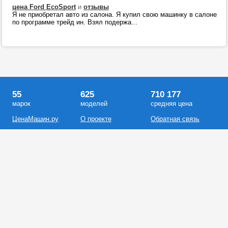
цена Ford EcoSport
и
отзывы
Я не приобретал авто из салона. Я купил свою машинку в салоне
по программе трейд ин. Взял подержа...
55
625
710 177
марок
моделей
средняя цена
ЦенаМашин.ру
О проекте
Обратная связь