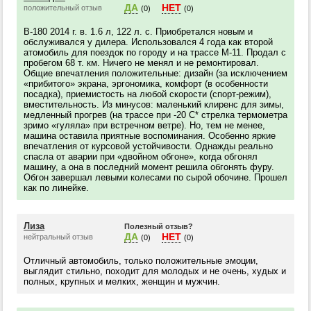
ДА
НЕТ
положительный отзыв
(0)
(0)
В-180 2014 г. в. 1.6 л, 122 л. с. Приобретался новым и
обслуживался у дилера. Использовался 4 года как второй
атомобиль для поездок по городу и на трассе М-11. Продал с
пробегом 68 т. км. Ничего не менял и не ремонтировал.
Общие впечатления положительные: дизайн (за исключением
«прибитого» экрана, эргономика, комфорт (в особенности
посадка), приемистость на любой скорости (спорт-режим),
вместительность. Из минусов: маленький клиренс для зимы,
медленный прогрев (на трассе при -20 С* стрелка термометра
зримо «гуляла» при встречном ветре). Но, тем не менее,
машина оставила приятные воспоминания. Особенно яркие
впечатления от курсовой устойчивости. Однажды реально
спасла от аварии при «двойном обгоне», когда обгонял
машину, а она в последний момент решила обгонять фуру.
Обгон завершал левыми колесами по сырой обочине. Прошел
как по линейке.
Лиза
Полезный отзыв?
ДА
НЕТ
нейтральный отзыв
(0)
(0)
Отличный автомобиль, только положительные эмоции,
выглядит стильно, походит для молодых и не очень, худых и
полных, крупных и мелких, женщин и мужчин.