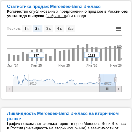
Статистика продаж Mercedes-Benz B-класс
Количество опубликованных предложений о продаже в России
без
учета года выпуска
(
выбрать год
) и города.
Период:
1 г.
2 г.
3 г.
4 г.
Все
100
997
1121
0
Июл '24
Янв '25
Июл '25
Янв '26
Июл '26
2015
2025
Ликвидность Mercedes-Benz B-класс на вторичном
рынке
График показывает сколько теряет в цене Mercedes-Benz B-класс
в России (ликвидность на вторичном рынке) в зависимости от