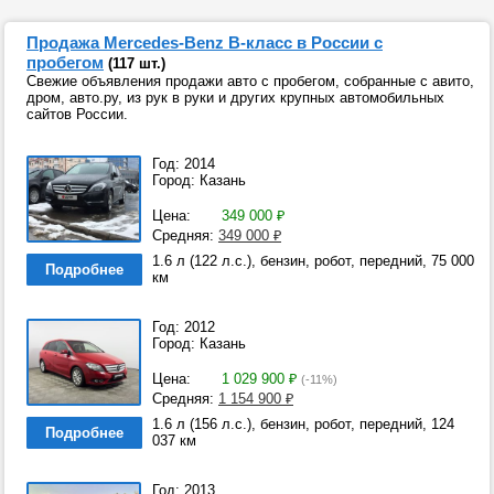
Продажа Mercedes-Benz B-класс в России с
пробегом
(117 шт.)
Свежие объявления продажи авто с пробегом, собранные с авито,
дром, авто.ру, из рук в руки и других крупных автомобильных
сайтов России.
Год: 2014
Город: Казань
Цена:
349 000
₽
Средняя:
349 000
₽
1.6 л (122 л.с.), бензин, робот, передний, 75 000
Подробнее
км
Год: 2012
Город: Казань
Цена:
1 029 900
₽
(-11%)
Средняя:
1 154 900
₽
1.6 л (156 л.с.), бензин, робот, передний, 124
Подробнее
037 км
Год: 2013