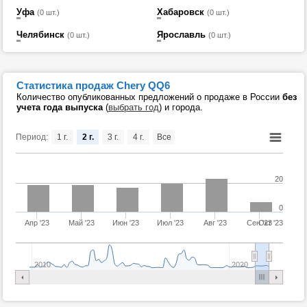
Уфа
Хабаровск
(0 шт.)
(0 шт.)
Челябинск
Ярославль
(0 шт.)
(0 шт.)
Статистика продаж Chery QQ6
Количество опубликованных предложений о продаже в России
без
учета года выпуска
(
выбрать год
) и города.
Период:
1 г.
2 г.
3 г.
4 г.
Все
20
0
Апр '23
Май '23
Июн '23
Июл '23
Авг '23
Сен '23
Окт '23
2010
2020