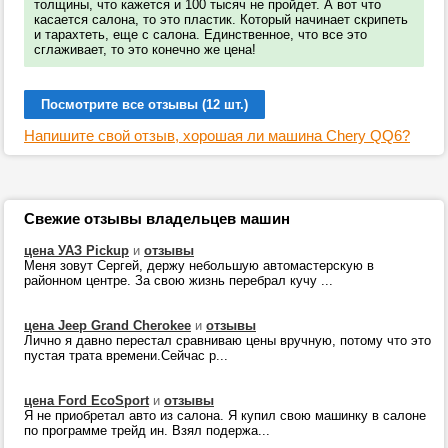
толщины, что кажется и 100 тысяч не пройдет. А вот что
касается салона, то это пластик. Который начинает скрипеть
и тарахтеть, еще с салона. Единственное, что все это
сглаживает, то это конечно же цена!
Посмотрите все отзывы (12 шт.)
Напишите свой отзыв, хорошая ли машина Chery QQ6?
Свежие отзывы владельцев машин
цена УАЗ Pickup
и
отзывы
Меня зовут Сергей, держу небольшую автомастерскую в
районном центре. За свою жизнь перебрал кучу ...
цена Jeep Grand Cherokee
и
отзывы
Лично я давно перестал сравниваю цены вручную, потому что это
пустая трата времени.Сейчас р...
цена Ford EcoSport
и
отзывы
Я не приобретал авто из салона. Я купил свою машинку в салоне
по программе трейд ин. Взял подержа...