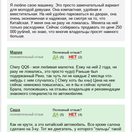
Я люблю свою машинку. Это просто замечательный вариант
для молодой девушки. Она компактная, удобная и
вместительная. На ней удобно парковаться во дворах, она
очень экономичная и надежная, не смотря на то, что
Китайская. У меня она ни разу не ломалась. Меняла на ней
только расходники. Сейчас собираюсь продавать по цене 250
000 рублей, но знаю, что многие владельцы просят намного
больше.
Мария
Полезный отзыв?
ДА
НЕТ
положительный отзыв
(5)
(2)
Chery QQ6 - моя любимая малютка. Езжу на ней 2 года, ни
разу не ломались, это просто чудо) Раньше был
подержанный Рено, так чуть ли не каждые 2 месяца что-
нибудь с ним случалось ( Chery хоть бы хны) Цена на нее
сейчас немножко повысилась, но я бы и сейчас купила)
Брала, положившись на отзывы владельцев и рекомендации
знакомого специалиста по автомобилям.
Саша
Полезный отзыв?
ДА
НЕТ
положительный отзыв
(5)
(4)
Как не крути, а это китайский автомобиль. Все кроме салона
сделано на 3-ку. Тот же двигатель, у которого "пальцы" такой