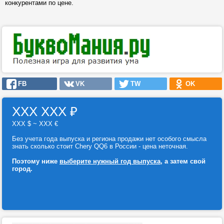
конкурентами по цене.
FB
VK
TW
OK
ХХХ ХХХ
₽
ХХХ $ ~ ХХХ €
Без учета года выпуска и региона продажи нет особого смысла
знать сколько стоит Chery QQ6 в России - цена неточная.
Поэтому ниже
выберите нужный год выпуска
, а затем свой
город.