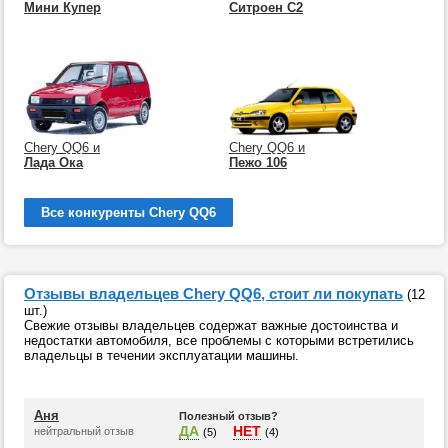
Мини Купер
Ситроен С2
Chery QQ6 и
Chery QQ6 и
Лада Ока
Пежо 106
Все конкуренты Chery QQ6
Отзывы владельцев Chery QQ6, стоит ли покупать
(12
шт.)
Свежие отзывы владельцев содержат важные достоинства и
недостатки автомобиля, все проблемы с которыми встретились
владельцы в течении эксплуатации машины.
Аня
Полезный отзыв?
ДА
НЕТ
нейтральный отзыв
(5)
(4)