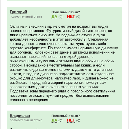
Григорий
Полезный отзыв?
ДА
НЕТ
положительный отзыв
(0)
(0)
Отличный внешний вид, не смотря на возраст выглядит
вполне современно. Футуристичный дизайн интерьера, он
либо нравиться либо нет. Не подвижная ступица руля
добавляет необычность в этот автомобиль. Стеклянная
крыша делает салон очень светлым, чувствуешь себя
гораздо комфортнее. По трассе имеет нормальную динамику
для обгонов. Головной свет даже в штатном исполнении не
вызывает нареканий ночью на мокрой дороге, с
выключенным и туманками отлично видно обочины с обеих
сторон. Неожиданно вместительный багажник, а если
разложить сиденье можно положить даже что-то длинное,
кстати, в заднем диване за подлокотником есть отдельное
окошко для длинномера, например лыж, и диван можно не
разбирать. Передний и задний парктроник помогут вам
запарковаться даже в очень стесненных условиях.
Подсветка зоны переднего ряда с потолочного светильника
позволяет отыскать нужный предмет без использования
салонного освещения.
Владислав
Полезный отзыв?
ДА
НЕТ
положительный отзыв
(0)
(0)