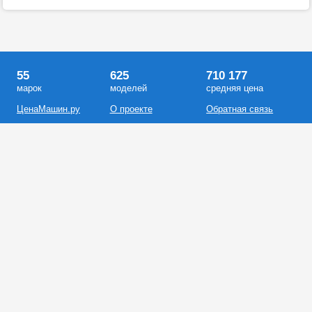
55
625
710 177
марок
моделей
средняя цена
ЦенаМашин.ру
О проекте
Обратная связь