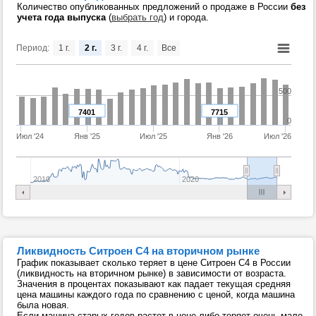
Количество опубликованных предложений о продаже в России
без
учета года выпуска
(
выбрать год
) и города.
Период:
1 г.
2 г.
3 г.
4 г.
Все
500
7401
7715
0
Июл '24
Янв '25
Июл '25
Янв '26
Июл '26
2010
2020
Ликвидность Ситроен С4 на вторичном рынке
График показывает сколько теряет в цене Ситроен С4 в России
(ликвидность на вторичном рынке) в зависимости от возраста.
Значения в процентах показывают как падает текущая средняя
цена машины каждого года по сравнению с ценой, когда машина
была новая.
Если машина старых годов растет в цене либо теряет очень мало,