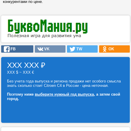
конкурентами по цене.
FB
VK
TW
OK
ХХХ ХХХ
₽
ХХХ $ ~ ХХХ €
Без учета года выпуска и региона продажи нет особого смысла
знать сколько стоит Citroen C4 в России - цена неточная.
Поэтому ниже
выберите нужный год выпуска
, а затем свой
город.