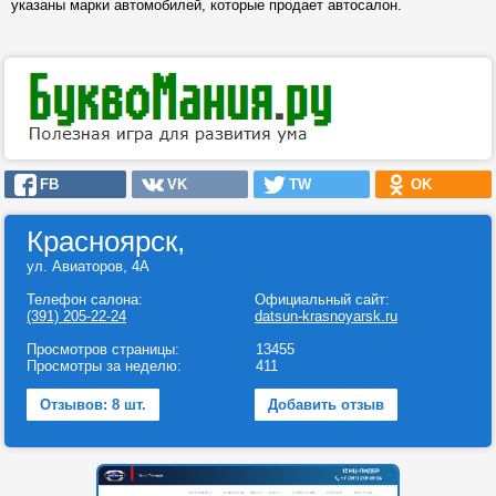
указаны марки автомобилей, которые продает автосалон.
FB
VK
TW
OK
Красноярск,
ул. Авиаторов, 4А
Телефон салона:
Официальный сайт:
(391) 205-22-24
datsun-krasnoyarsk.ru
Просмотров страницы:
13455
Просмотры за неделю:
411
Отзывов: 8 шт.
Добавить отзыв