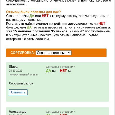
сотрудников, с которыми столкнулись клиенты при покупке своего
автомобиля.
Отзывы были полезны для вас?
Ставьте лайки
ДА
или
НЕТ
к каждому отзыву, чтобы выделить по-
настоящему полезные.
Кстати, эти
лайки влияют на рейтинг автосалона
- если
НЕТ
больше, чем
ДА
, то отзыв перестаёт влиять на значение рейтинга.
Уже
95 человек поставили 95 лайков
, из них 42 положительные
и 53 отрицательные - похоже, что отзывы липовые, будьте
осторожны с этим салоном.
СОРТИРОВКА:
Slava
Согласны с отзывом?
ДА
НЕТ
28.11.2021
(6)
(3)
положительный отзыв
Хорощий салон
Ответить
Александр
Согласны с отзывом?