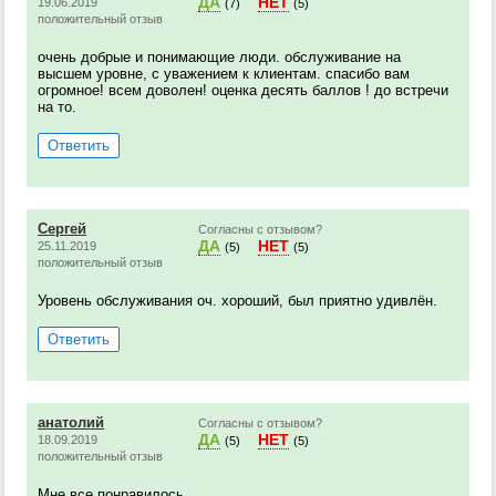
ДА
НЕТ
19.06.2019
(7)
(5)
положительный отзыв
очень добрые и понимающие люди. обслуживание на
высшем уровне, с уважением к клиентам. спасибо вам
огромное! всем доволен! оценка десять баллов ! до встречи
на то.
Ответить
Сергей
Согласны с отзывом?
ДА
НЕТ
25.11.2019
(5)
(5)
положительный отзыв
Уровень обслуживания оч. хороший, был приятно удивлён.
Ответить
анатолий
Согласны с отзывом?
ДА
НЕТ
18.09.2019
(5)
(5)
положительный отзыв
Мне все понравилось.