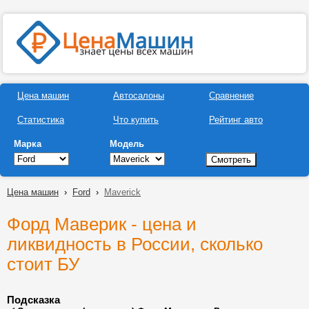
Цена машин
Автосалоны
Сравнение
Статистика
Что купить
Рейтинг авто
Марка
Модель
Цена машин
›
Ford
›
Maverick
Форд Маверик - цена и
ликвидность в России, сколько
стоит БУ
Подсказка