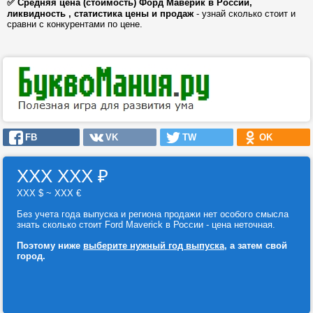
✅ Средняя цена (стоимость) Форд Маверик в России,
ликвидность , статистика цены и продаж
- узнай сколько стоит и
сравни с конкурентами по цене.
FB
VK
TW
OK
ХХХ ХХХ
₽
ХХХ $ ~ ХХХ €
Без учета года выпуска и региона продажи нет особого смысла
знать сколько стоит Ford Maverick в России - цена неточная.
Поэтому ниже
выберите нужный год выпуска
, а затем свой
город.