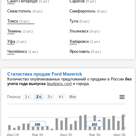
Санкт-Петербург
Саратов
(1 шт.)
(0 шт.)
Севастополь
Симферополь
(0 шт.)
(0 шт.)
Томск
Тула
(3 шт.)
(0 шт.)
Тюмень
Ульяновск
(1 шт.)
(0 шт.)
Уфа
Хабаровск
(1 шт.)
(1 шт.)
Челябинск
Ярославль
(1 шт.)
(0 шт.)
Статистика продаж Ford Maverick
Количество опубликованных предложений о продаже в России
без
учета года выпуска
(
выбрать год
) и города.
Период:
1 г.
2 г.
3 г.
4 г.
Все
25
159
202
0
Июл '24
Янв '25
Июл '25
Янв '26
Июл '26