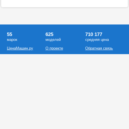
55
625
710 177
марок
моделей
средняя цена
ЦенаМашин.ру
О проекте
Обратная связь