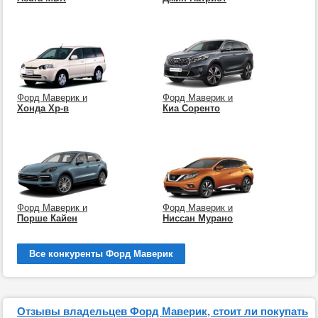
Форд Маверик и
Форд Маверик и
Хонда Хр-в
Киа Соренто
Форд Маверик и
Форд Маверик и
Порше Кайен
Ниссан Мурано
Все конкуренты Форд Маверик
Отзывы владельцев Форд Маверик, стоит ли покупать