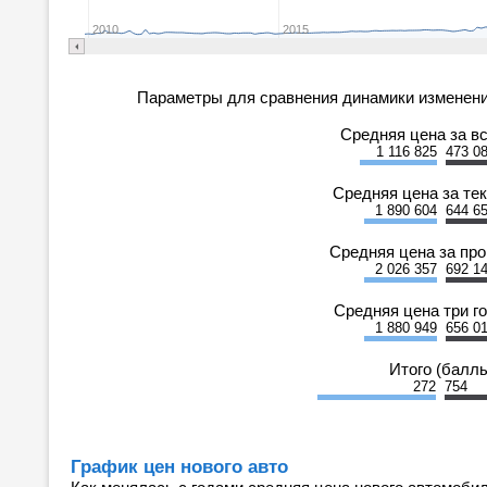
2010
2015
Параметры для сравнения динамики изменени
Средняя цена за в
1 116 825
473 0
Средняя цена за те
1 890 604
644 6
Средняя цена за пр
2 026 357
692 1
Средняя цена три г
1 880 949
656 0
Итого (балл
272
754
График цен нового авто