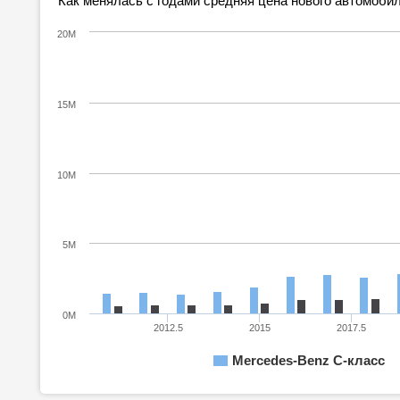
Как менялась с годами средняя цена нового автомобил
20M
15M
10M
5M
0M
2012.5
2015
2017.5
Mercedes-Benz C-класс