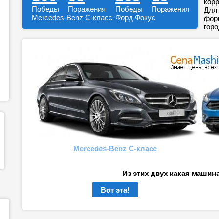
корр
Победы
Поражения
Победы
Поражения
Для 
Mercedes-Benz C-класс
Форд Фокус
форм
горо
Mercedes-Benz C-класс
Из этих двух какая машин
Вот эта!