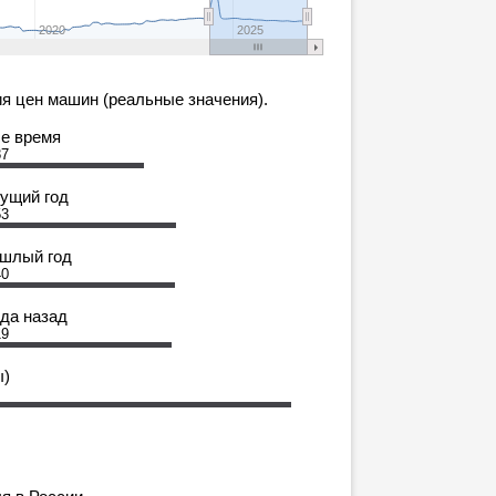
2020
2025
я цен машин (реальные значения).
се время
87
кущий год
53
ошлый год
40
ода назад
19
ы)