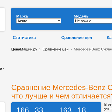
Марка
Модель
Статистика
Сравнение цен
Ка
ЦенаМашин.ру
›
Сравнение цен
›
Mercedes-Benz C-кла
е -
Сравнение Mercedes-Benz C
что лучше и чем отличается
В эт
166
33
163
18
учет