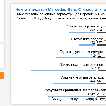
Чем отличается Mercedes-Benz C-класс от Ф
Ниже указаны основные параметры для сравнения маш
C-класс от Форд Фокус, в чем разница между ними (
зн
Статистика средней це
272
754
Статистика продаж
П
173
627
Годы выпуска и их средние
419
81
Ликвидность на вторичном 
687
113
Сравнение отзывов владе
444
542
Результат сравнения Mercedes-Be
1 995
2 117
Выходит, что лучше Форд Фокус,