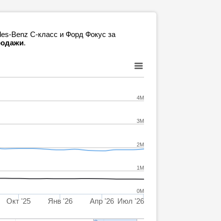
des-Benz C-класс и Форд Фокус за
продажи
.
4M
3M
2M
1M
0M
Окт '25
Янв '26
Апр '26
Июл '26