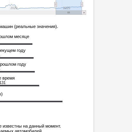
2020
2025
машин (реальные значения).
рошлом месяце
текущем году
1
прошлом году
4
е время
131
ы)
е известны на данный момент.
ваемых автомобилей.