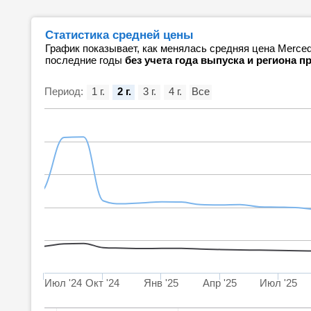
Статистика средней цены
График показывает, как менялась средняя цена Merce
последние годы
без учета года выпуска и региона 
Период:
1 г.
2 г.
3 г.
4 г.
Все
Июл '24
Окт '24
Янв '25
Апр '25
Июл '25