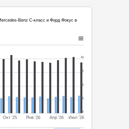
ercedes-Benz C-класс и Форд Фокус в
4k
3k
2k
1k
0k
Окт '25
Янв '26
Апр '26
Июл '26