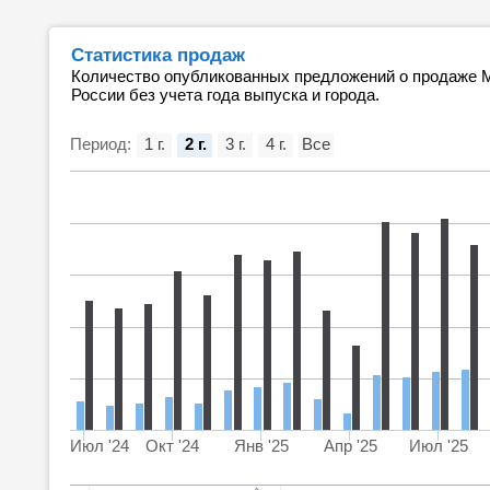
Статистика продаж
Количество опубликованных предложений о продаже M
России без учета года выпуска и города.
Период:
1 г.
2 г.
3 г.
4 г.
Все
Июл '24
Окт '24
Янв '25
Апр '25
Июл '25