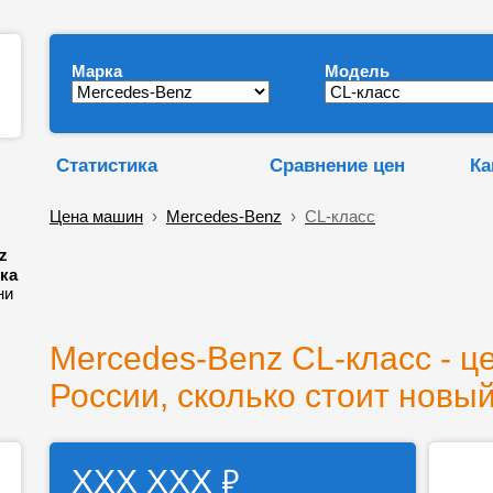
Марка
Модель
Статистика
Сравнение цен
Ка
Цена машин
›
Mercedes-Benz
›
CL-класс
z
ика
ни
Mercedes-Benz CL-класс - ц
России, сколько стоит новый
₽
ХХХ ХХХ