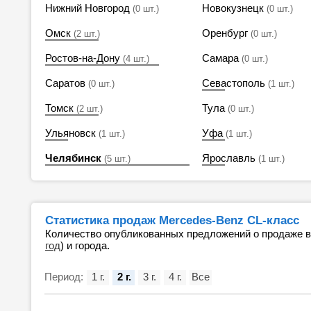
Нижний Новгород
Новокузнецк
(0 шт.)
(0 шт.)
Омск
Оренбург
(2 шт.)
(0 шт.)
Ростов-на-Дону
Самара
(4 шт.)
(0 шт.)
Саратов
Севастополь
(0 шт.)
(1 шт.)
Томск
Тула
(2 шт.)
(0 шт.)
Ульяновск
Уфа
(1 шт.)
(1 шт.)
Челябинск
Ярославль
(5 шт.)
(1 шт.)
Статистика продаж Mercedes-Benz CL-класс
Количество опубликованных предложений о продаже 
год
) и города.
Период:
1 г.
2 г.
3 г.
4 г.
Все