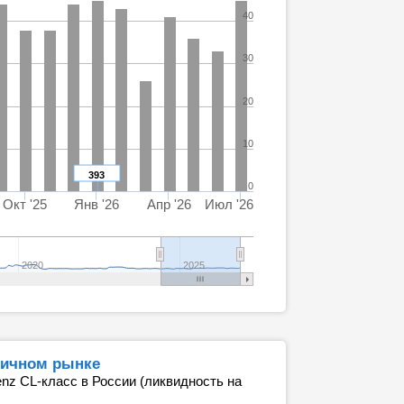
40
30
20
10
393
0
Окт '25
Янв '26
Апр '26
Июл '26
2020
2025
ричном рынке
nz CL-класс в России (ликвидность на