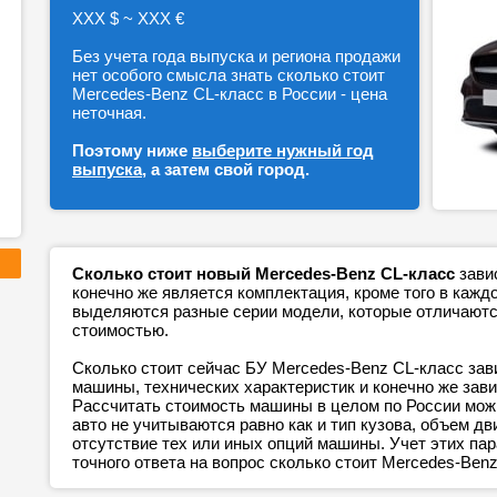
ХХХ $ ~ ХХХ €
Без учета года выпуска и региона продажи
нет особого смысла знать сколько стоит
Mercedes-Benz CL-класс в России - цена
неточная.
Поэтому ниже
выберите нужный год
выпуска
, а затем свой город.
Сколько стоит новый Mercedes-Benz CL-класс
зави
конечно же является комплектация, кроме того в каж
выделяются разные серии модели, которые отличаютс
стоимостью.
Сколько стоит сейчас БУ Mercedes-Benz CL-класс зави
машины, технических характеристик и конечно же зави
Рассчитать стоимость машины в целом по России можн
авто не учитываются равно как и тип кузова, объем дв
отсутствие тех или иных опций машины. Учет этих п
точного ответа на вопрос сколько стоит Mercedes-Benz