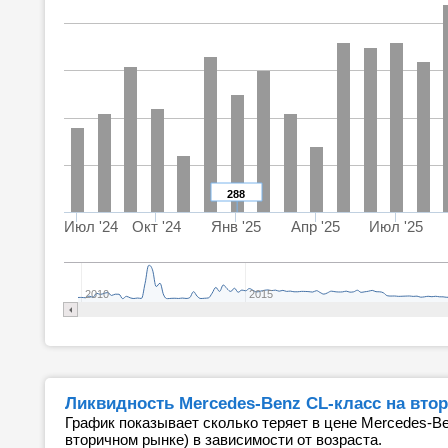
288
Июл '24
Окт '24
Янв '25
Апр '25
Июл '25
2010
2015
Ликвидность Mercedes-Benz CL-класс на вто
График показывает сколько теряет в цене Mercedes-Be
вторичном рынке) в зависимости от возраста.