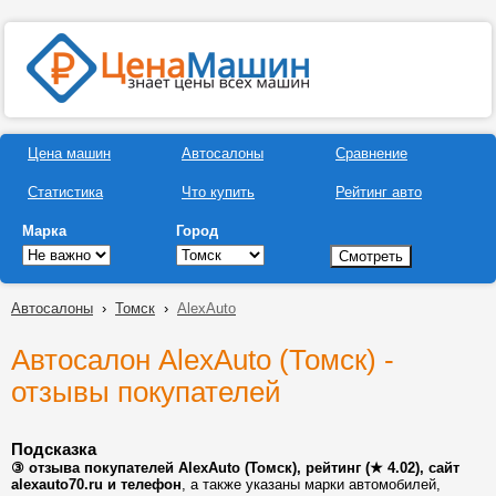
Цена машин
Автосалоны
Сравнение
Статистика
Что купить
Рейтинг авто
Марка
Город
Автосалоны
›
Томск
›
AlexAuto
Автосалон AlexAuto (Томск) -
отзывы покупателей
Подсказка
③ отзыва покупателей AlexAuto (Томск), рейтинг (★ 4.02), сайт
alexauto70.ru и телефон
, а также указаны марки автомобилей,