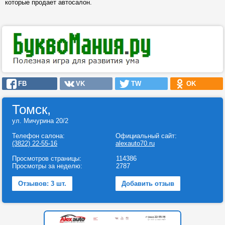
которые продает автосалон.
FB
VK
TW
OK
Томск,
ул. Мичурина 20/2
Телефон салона:
Официальный сайт:
(3822) 22-55-16
alexauto70.ru
Просмотров страницы:
114386
Просмотры за неделю:
2787
Отзывов: 3 шт.
Добавить отзыв