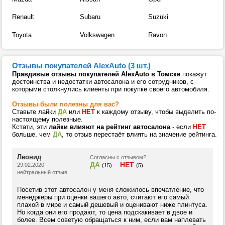
Renault
Subaru
Suzuki
Toyota
Volkswagen
Ravon
Отзывы покупателей AlexAuto (3 шт.)
Правдивые отзывы покупателей AlexAuto в Томске
покажут
достоинства и недостатки автосалона и его сотрудников, с
которыми столкнулись клиенты при покупке своего автомобиля.
Отзывы были полезны для вас?
Ставьте лайки
ДА
или
НЕТ
к каждому отзыву, чтобы выделить по-
настоящему полезные.
Кстати, эти
лайки влияют на рейтинг автосалона
- если
НЕТ
больше, чем
ДА
, то отзыв перестаёт влиять на значение рейтинга.
Леонид
Согласны с отзывом?
ДА
НЕТ
29.02.2020
(15)
(5)
нейтральный отзыв
Посетив этот автосалон у меня сложилось впечатление, что
менеджеры при оценки вашего авто, считают его самый
плахой в мире и самый дешевый и оценивают ниже плинтуса.
Но когда они его продают, то цена подскакивает в двое и
более. Всем советую обращаться к ним, если вам наплевать