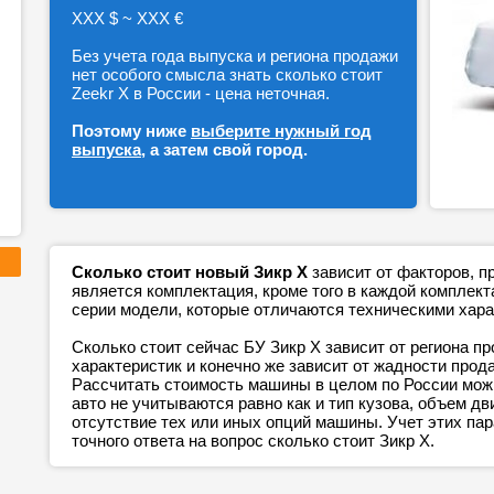
ХХХ $ ~ ХХХ €
Без учета года выпуска и региона продажи
нет особого смысла знать сколько стоит
Zeekr X в России - цена неточная.
Поэтому ниже
выберите нужный год
выпуска
, а затем свой город.
Сколько стоит новый Зикр Х
зависит от факторов, п
является комплектация, кроме того в каждой компле
серии модели, которые отличаются техническими хара
Сколько стоит сейчас БУ Зикр Х зависит от региона п
характеристик и конечно же зависит от жадности прод
Рассчитать стоимость машины в целом по России можн
авто не учитываются равно как и тип кузова, объем дв
отсутствие тех или иных опций машины. Учет этих п
точного ответа на вопрос сколько стоит Зикр Х.