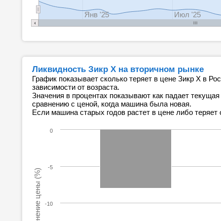
Янв '25
Июл '25
Ликвидность Зикр Х на вторичном рынке
График показывает сколько теряет в цене Зикр Х в Ро
зависимости от возраста.
Значения в процентах показывают как падает текущая
сравнению с ценой, когда машина была новая.
Если машина старых годов растет в цене либо теряет 
0
-5
Изменение цены (%)
-10