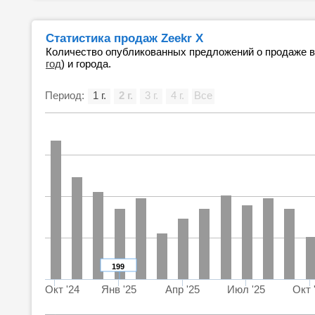
Статистика продаж Zeekr X
Количество опубликованных предложений о продаже 
год
) и города.
Период:
1 г.
2 г.
3 г.
4 г.
Все
199
Окт '24
Янв '25
Апр '25
Июл '25
Окт 