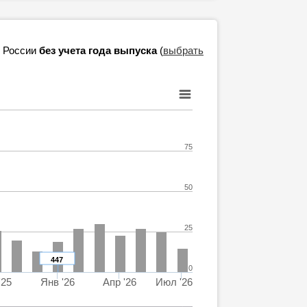
в России
без учета года выпуска
(
выбрать
75
50
25
447
0
'25
Янв '26
Апр '26
Июл '26