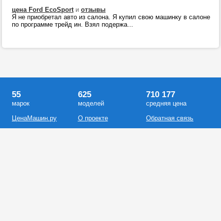
цена Ford EcoSport
и
отзывы
Я не приобретал авто из салона. Я купил свою машинку в салоне
по программе трейд ин. Взял подержа...
55
625
710 177
марок
моделей
средняя цена
ЦенаМашин.ру
О проекте
Обратная связь