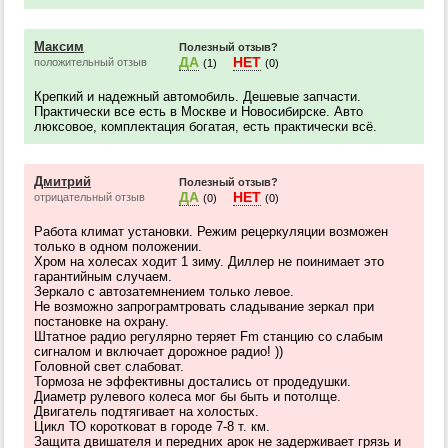
Максим
Полезный отзыв?
ДА
НЕТ
положительный отзыв
(1)
(0)
Крепкий и надежный автомобиль. Дешевые запчасти.
Практически все есть в Москве и Новосибирске. Авто
люксовое, комплектация богатая, есть практически всё.
Дмитрий
Полезный отзыв?
ДА
НЕТ
отрицательный отзыв
(0)
(0)
Работа климат установки. Режим рецеркуляции возможен
только в одном положении.
Хром на холесах ходит 1 зиму. Диллер не поинимает это
гарантийным случаем.
Зеркало с автозатемнением только левое.
Не возможно запрограмтровать сладывание зеркал при
постановке на охрану.
Штатное радио регулярно теряет Fm станцию со слабым
сигналом и включает дорожное радио! ))
Головной свет слабоват.
Тормоза не эффективны достались от продедушки.
Диаметр рулевого колеса мог бы быть и потолще.
Двигатель подтягивает на холостых.
Цикл ТО коротковат в городе 7-8 т. км.
Защита двишателя и передних арок не задерживает грязь и