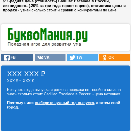
✅ Средняя цена (стоимость) Cadillac Escalade в России,
ликвидность (-20% за три года теряет в цене), статистика цены и
продаж
- узнай сколько стоит и сравни с конкурентами по цене.
FB
VK
TW
OK
ХХХ ХХХ
₽
ХХХ $ ~ ХХХ €
Без учета года выпуска и региона продажи нет особого смысла
знать сколько стоит Cadillac Escalade в России - цена неточная.
Поэтому ниже
выберите нужный год выпуска
, а затем свой
город.