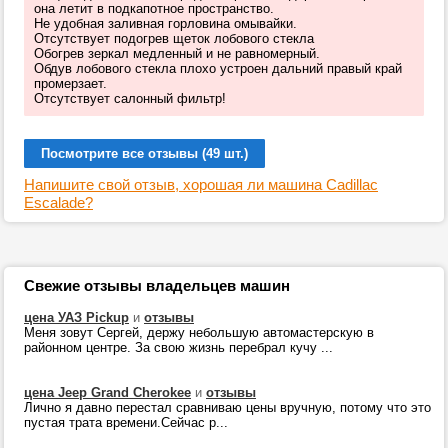
она летит в подкапотное пространство.
Не удобная заливная горловина омывайки.
Отсутствует подогрев щеток лобового стекла
Обогрев зеркал медленный и не равномерный.
Обдув лобового стекла плохо устроен дальний правый край
промерзает.
Отсутствует салонный фильтр!
Посмотрите все отзывы (49 шт.)
Напишите свой отзыв, хорошая ли машина Cadillac
Escalade?
Свежие отзывы владельцев машин
цена УАЗ Pickup
и
отзывы
Меня зовут Сергей, держу небольшую автомастерскую в
районном центре. За свою жизнь перебрал кучу ...
цена Jeep Grand Cherokee
и
отзывы
Лично я давно перестал сравниваю цены вручную, потому что это
пустая трата времени.Сейчас р...