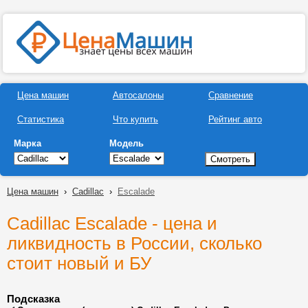
Цена машин
Автосалоны
Сравнение
Статистика
Что купить
Рейтинг авто
Марка
Модель
Цена машин
›
Cadillac
›
Escalade
Cadillac Escalade - цена и
ликвидность в России, сколько
стоит новый и БУ
Подсказка