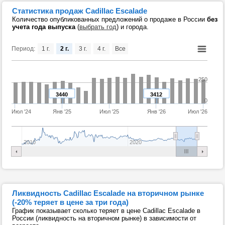
Статистика продаж Cadillac Escalade
Количество опубликованных предложений о продаже в России
без
учета года выпуска
(
выбрать год
) и города.
Период:
1 г.
2 г.
3 г.
4 г.
Все
250
3440
3412
0
Июл '24
Янв '25
Июл '25
Янв '26
Июл '26
2010
2020
Ликвидность Cadillac Escalade на вторичном рынке
(-20% теряет в цене за три года)
График показывает сколько теряет в цене Cadillac Escalade в
России (ликвидность на вторичном рынке) в зависимости от