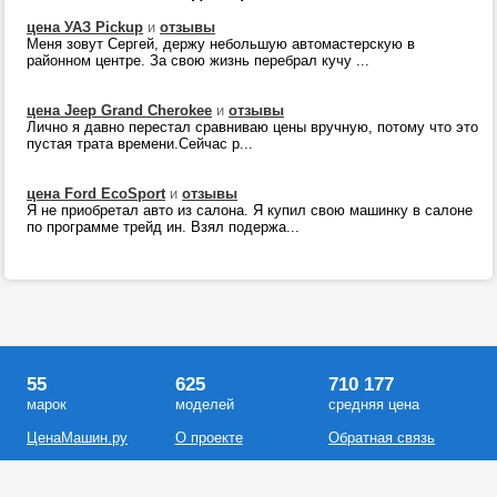
цена УАЗ Pickup
и
отзывы
Меня зовут Сергей, держу небольшую автомастерскую в
районном центре. За свою жизнь перебрал кучу ...
цена Jeep Grand Cherokee
и
отзывы
Лично я давно перестал сравниваю цены вручную, потому что это
пустая трата времени.Сейчас р...
цена Ford EcoSport
и
отзывы
Я не приобретал авто из салона. Я купил свою машинку в салоне
по программе трейд ин. Взял подержа...
55
625
710 177
марок
моделей
средняя цена
ЦенаМашин.ру
О проекте
Обратная связь