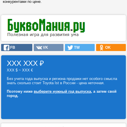
конкурентами по цене.
FB
VK
TW
OK
ХХХ ХХХ
₽
ХХХ $ ~ ХХХ €
Без учета года выпуска и региона продажи нет особого смысла
знать сколько стоит Toyota Ist в России - цена неточная.
Поэтому ниже
выберите нужный год выпуска
, а затем свой
город.