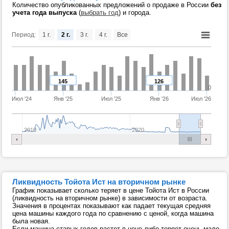
Количество опубликованных предложений о продаже в России
без
учета года выпуска
(
выбрать год
) и города.
Период:
1 г.
2 г.
3 г.
4 г.
Все
145
126
0
Июл '24
Янв '25
Июл '25
Янв '26
Июл '26
2010
2020
Ликвидность Тойота Ист на вторичном рынке
График показывает сколько теряет в цене Тойота Ист в России
(ликвидность на вторичном рынке) в зависимости от возраста.
Значения в процентах показывают как падает текущая средняя
цена машины каждого года по сравнению с ценой, когда машина
была новая.
Если машина старых годов растет в цене либо теряет очень мало,