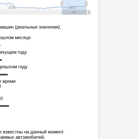
2020
2025
машин (реальные значения).
рошлом месяце
текущем году
прошлом году
е время
8
ы)
е известны на данный момент.
ваемых автомобилей.