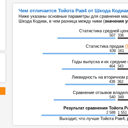
Чем отличается Тойота Рав4 от Шкода Кодиак
Ниже указаны основные параметры для сравнения маш
Шкода Кодиак, в чем разница между ними (
значения у
Статистика средней це
507
336
Статистика продаж
П
639
161
Годы выпуска и их средние
464
343
Ликвидность на вторичном 
438
362
Сравнение отзывов владе
540
349
Результат сравнения Тойота Р
2 588
1 551
Выходит, что лучше Тойота Рав4, 