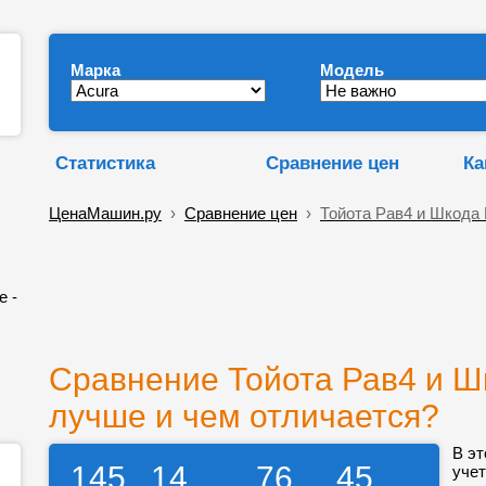
Марка
Модель
Статистика
Сравнение цен
Ка
ЦенаМашин.ру
›
Сравнение цен
›
Тойота Рав4 и Шкода
е -
Сравнение Тойота Рав4 и Шк
лучше и чем отличается?
В эт
145
14
76
45
учет