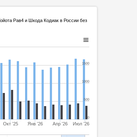
ойота Рав4 и Шкода Кодиак в России без
1500
1000
500
0
Окт '25
Янв '26
Апр '26
Июл '26