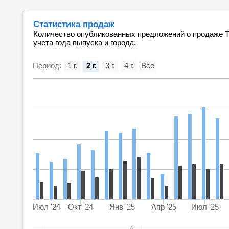
Статистика продаж
Количество опубликованных предложений о продаже Т
учета года выпуска и города.
Период:
1 г.
2 г.
3 г.
4 г.
Все
Июл '24
Окт '24
Янв '25
Апр '25
Июл '25