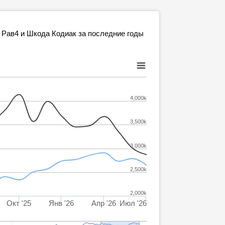
а Рав4 и Шкода Кодиак за последние годы
4,000k
3,500k
3,000k
2,500k
2,000k
Окт '25
Янв '26
Апр '26
Июл '26