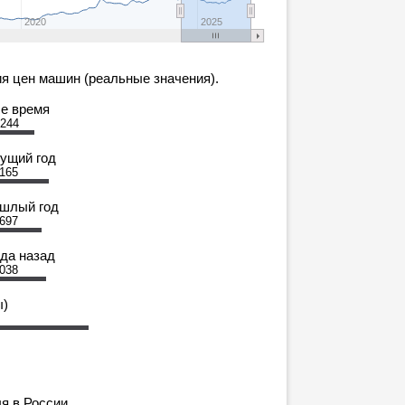
2020
2025
я цен машин (реальные значения).
се время
 244
кущий год
 165
ошлый год
 697
ода назад
 038
ы)
я в России.