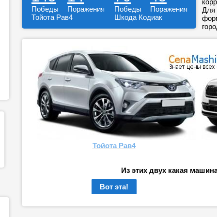
корр
Победы
Поражения
Победы
Поражения
Для 
Тойота Рав4
Шкода Кодиак
форм
горо
Тойота Рав4
Из этих двух какая машин
Вот эта!