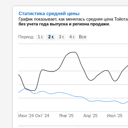
Статистика средней цены
График показывает, как менялась средняя цена Тойот
без учета года выпуска и региона продажи
.
Период:
1 г.
2 г.
3 г.
4 г.
Все
Июл '24
Окт '24
Янв '25
Апр '25
Июл '25