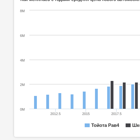
8M
6M
4M
2M
0M
2012.5
2015
2017.5
Тойота Рав4
Шк