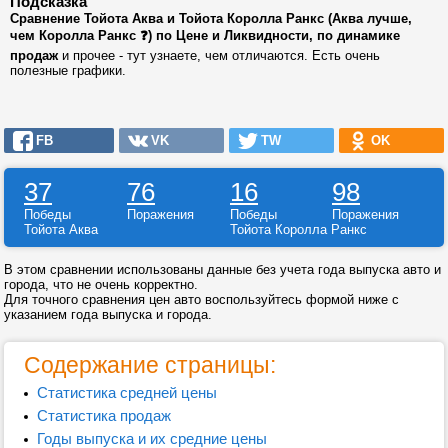
Подсказка
Сравнение Тойота Аква и Тойота Королла Ранкс (Аква лучше,
чем Королла Ранкс ❓) по Цене и Ликвидности, по динамике
продаж
и прочее - тут узнаете, чем отличаются. Есть очень
полезные графики.
FB
VK
TW
OK
37
76
16
98
Победы
Поражения
Победы
Поражения
Тойота Аква
Тойота Королла Ранкс
В этом сравнении использованы данные без учета года выпуска авто и
города, что не очень корректно.
Для точного сравнения цен авто воспользуйтесь формой ниже с
указанием года выпуска и города.
Содержание страницы:
Статистика средней цены
Статистика продаж
Годы выпуска и их средние цены