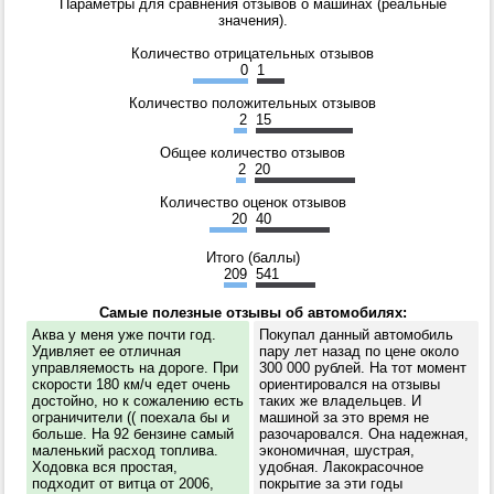
Параметры для сравнения отзывов о машинах (реальные
значения).
Количество отрицательных отзывов
0
1
Количество положительных отзывов
2
15
Общее количество отзывов
2
20
Количество оценок отзывов
20
40
Итого (баллы)
209
541
Самые полезные отзывы об автомобилях:
Аква у меня уже почти год.
Покупал данный автомобиль
Удивляет ее отличная
пару лет назад по цене около
управляемость на дороге. При
300 000 рублей. На тот момент
скорости 180 км/ч едет очень
ориентировался на отзывы
достойно, но к сожалению есть
таких же владельцев. И
ограничители (( поехала бы и
машиной за это время не
больше. На 92 бензине самый
разочаровался. Она надежная,
маленький расход топлива.
экономичная, шустрая,
Ходовка вся простая,
удобная. Лакокрасочное
подходит от витца от 2006,
покрытие за эти годы