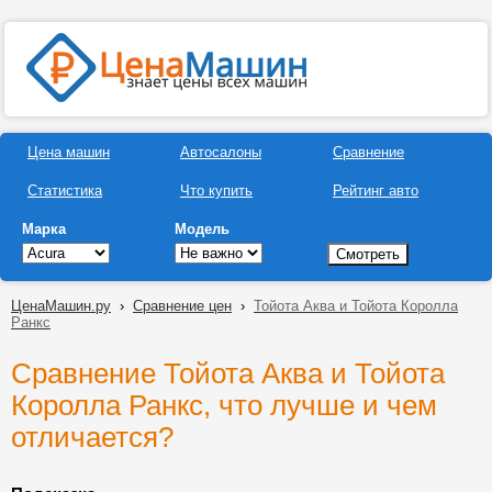
Цена машин
Автосалоны
Сравнение
Статистика
Что купить
Рейтинг авто
Марка
Модель
ЦенаМашин.ру
›
Сравнение цен
›
Тойота Аква и Тойота Королла
Ранкс
Сравнение Тойота Аква и Тойота
Королла Ранкс, что лучше и чем
отличается?