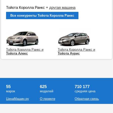
Тойота Королла Ранкс
+
другая машина
Все конкуренты Тойота Королла Ранкс
Тойота Королла Ранкс и
Тойота Королла Ранкс и
Тойота Алекс
Тойота Аурис
55
625
710 177
марок
моделей
средняя цена
ЦенаМашин.ру
О проекте
Обратная связь