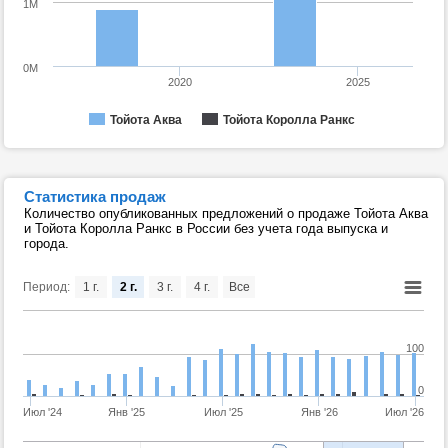
1M
0M
2020
2025
Тойота Аква
Тойота Королла Ранкс
Статистика продаж
Количество опубликованных предложений о продаже Тойота Аква
и Тойота Королла Ранкс в России без учета года выпуска и
города.
Период:
1 г.
2 г.
3 г.
4 г.
Все
100
0
Июл '24
Янв '25
Июл '25
Янв '26
Июл '26