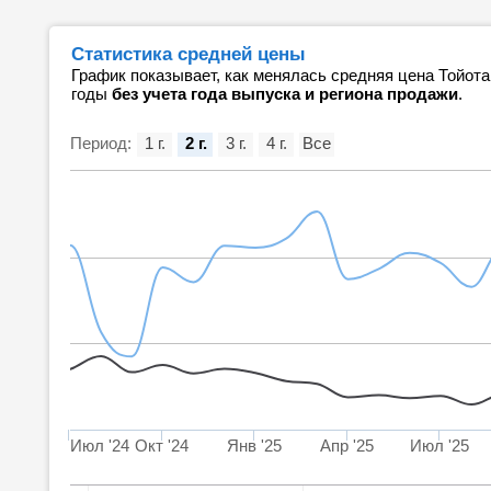
Статистика средней цены
График показывает, как менялась средняя цена Тойота
годы
без учета года выпуска и региона продажи
.
Период:
1 г.
2 г.
3 г.
4 г.
Все
Июл '24
Окт '24
Янв '25
Апр '25
Июл '25