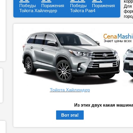
корр
Победы
Поражения
Победы
Поражения
Для 
Тойота Хайлендер
Тойота Рав4
форм
горо
Тойота Хайлендер
Из этих двух какая машин
Вот эта!