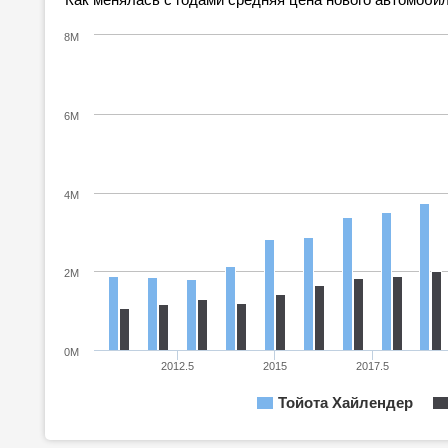
8M
6M
4M
2M
0M
2012.5
2015
2017.5
Тойота Хайлендер