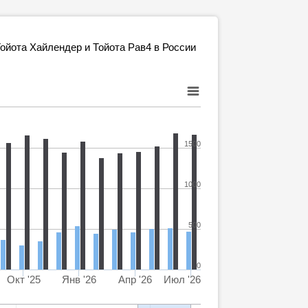
ойота Хайлендер и Тойота Рав4 в России
1500
1000
500
0
Окт '25
Янв '26
Апр '26
Июл '26