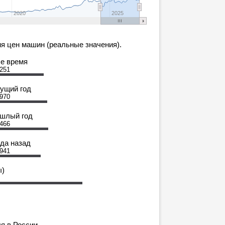
2020
2025
я цен машин (реальные значения).
се время
 251
кущий год
 970
ошлый год
 466
ода назад
 941
ы)
я в России.