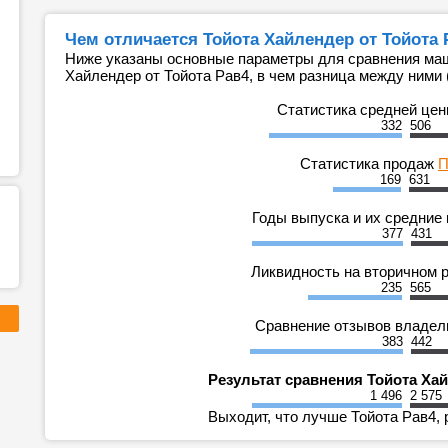
Чем отличается Тойота Хайлендер от Тойота 
Ниже указаны основные параметры для сравнения маш
Хайлендер от Тойота Рав4, в чем разница между ними 
Статистика средней це
332
506
Статистика продаж
П
169
631
Годы выпуска и их средние
377
431
Ликвидность на вторичном 
235
565
Сравнение отзывов владе
383
442
Результат сравнения Тойота Хай
1 496
2 575
Выходит, что лучше Тойота Рав4, 