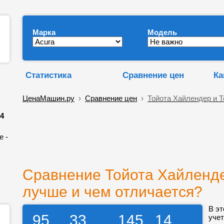
Марка
Модель
Статистика
Сравнение цен
Ка
ЦенаМашин.ру
›
Сравнение цен
›
Тойота Хайлендер и Т
4
е -
Сравнение Тойота Хайленде
лучше и чем отличается?
В эт
95
33
145
14
учет