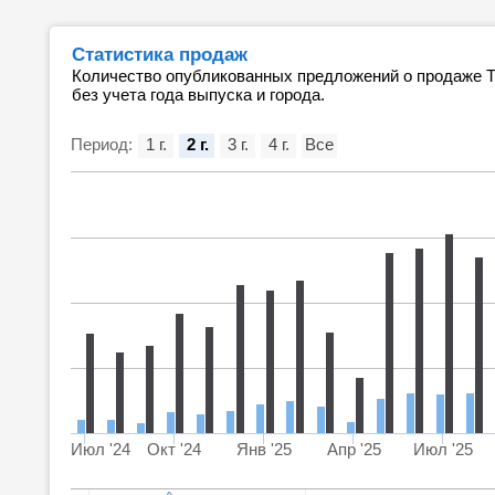
Статистика продаж
Количество опубликованных предложений о продаже Т
без учета года выпуска и города.
Период:
1 г.
2 г.
3 г.
4 г.
Все
Июл '24
Окт '24
Янв '25
Апр '25
Июл '25