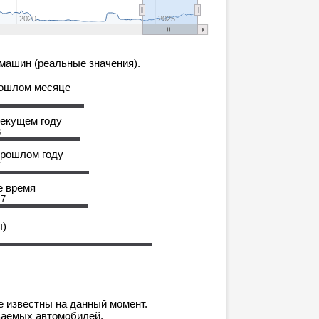
2020
2025
машин (реальные значения).
рошлом месяце
текущем году
8
прошлом году
7
е время
17
ы)
е известны на данный момент.
ваемых автомобилей.