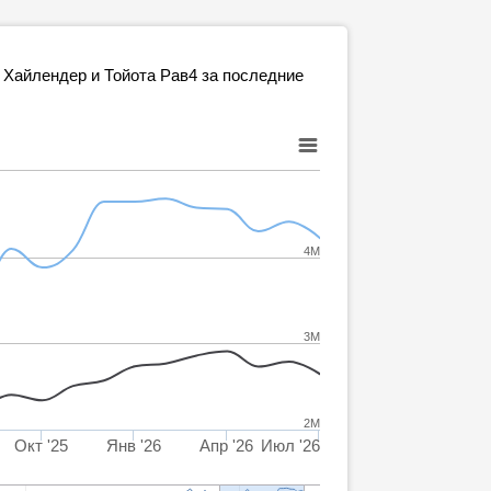
 Хайлендер и Тойота Рав4 за последние
4M
3M
2M
Окт '25
Янв '26
Апр '26
Июл '26