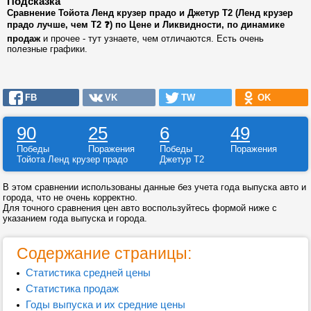
Подсказка
Сравнение Тойота Ленд крузер прадо и Джетур Т2 (Ленд крузер
прадо лучше, чем Т2 ❓) по Цене и Ликвидности, по динамике
продаж
и прочее - тут узнаете, чем отличаются. Есть очень
полезные графики.
FB
VK
TW
OK
90
25
6
49
Победы
Поражения
Победы
Поражения
Тойота Ленд крузер прадо
Джетур Т2
В этом сравнении использованы данные без учета года выпуска авто и
города, что не очень корректно.
Для точного сравнения цен авто воспользуйтесь формой ниже с
указанием года выпуска и города.
Содержание страницы:
Статистика средней цены
Статистика продаж
Годы выпуска и их средние цены