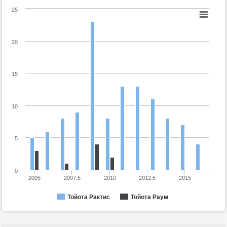
25
20
15
10
5
0
2005
2007.5
2010
2012.5
2015
Тойота Рактис
Тойота Раум