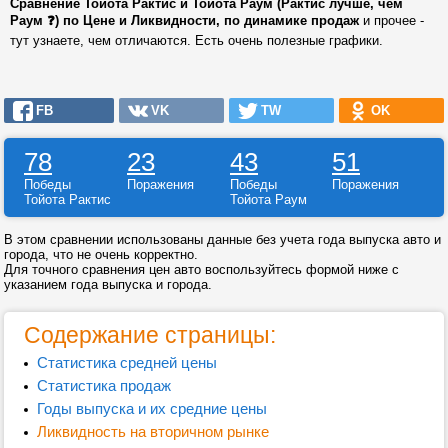
Сравнение Тойота Рактис и Тойота Раум (Рактис лучше, чем
Раум ❓) по Цене и Ликвидности, по динамике продаж
и прочее -
тут узнаете, чем отличаются. Есть очень полезные графики.
FB
VK
TW
OK
78
23
43
51
Победы
Поражения
Победы
Поражения
Тойота Рактис
Тойота Раум
В этом сравнении использованы данные без учета года выпуска авто и
города, что не очень корректно.
Для точного сравнения цен авто воспользуйтесь формой ниже с
указанием года выпуска и города.
Содержание страницы:
Статистика средней цены
Статистика продаж
Годы выпуска и их средние цены
Ликвидность на вторичном рынке