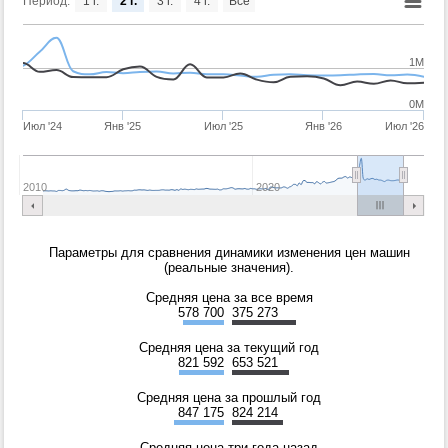
Период:
1 г.
2 г.
3 г.
4 г.
Все
1M
0M
Июл '24
Янв '25
Июл '25
Янв '26
Июл '26
2010
2020
Параметры для сравнения динамики изменения цен машин
(реальные значения).
Средняя цена за все время
578 700
375 273
Средняя цена за текущий год
821 592
653 521
Средняя цена за прошлый год
847 175
824 214
Средняя цена три года назад