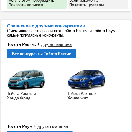
меня в этом переубедить. П...
Всем рекомен...
Показать целиком
Показать целиком
Сравнение с другими конкурентами
С чем чаще всего сравнивают Тойота Рактис и Тойота Раум,
самые популярные конкуренты.
Тойота Рактис
+
другая машина
Все конкуренты Тойота Рактис
Тойота Рактис и
Тойота Рактис и
Хонда Фрид
Хонда Фит
Тойота Раум
+
другая машина