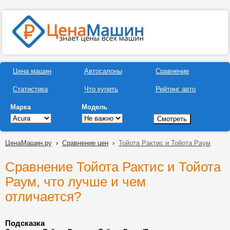
Цена машин
Автосалоны
Сравнение
Статистика
Что купить
Рейтинг авто
Марка
Модель
ЦенаМашин.ру
›
Сравнение цен
›
Тойота Рактис и Тойота Раум
Сравнение Тойота Рактис и Тойота
Раум, что лучше и чем
отличается?
Подсказка