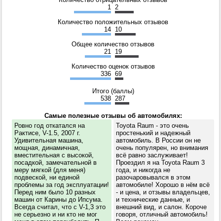
1
2
Количество положительных отзывов
14
10
Общее количество отзывов
21
19
Количество оценок отзывов
336
69
Итого (баллы)
538
287
Самые полезные отзывы об автомобилях:
Ровно год откатался на
Toyota Raum - это очень
Рактисе, V-1.5, 2007 г.
простенький и надежный
Удивительная машина,
автомобиль. В России он не
мощная, динамичная,
очень популярен, но внимания
вместительная с высокой,
всё равно заслуживает!
посадкой, замечательной в
Проездил я на Toyota Raum 3
меру мягкой (для меня)
года, и никогда не
подвеской, ни единой
разочаровывался в этом
проблемы за год эксплуатации!
автомобиле! Хорошо в нём всё
Перед ним было 10 разных
- и цена, и отзывы владельцев,
машин от Карины до Ипсума.
и технические данные, и
Всегда считал, что с V-1,3 это
внешний вид, и салон. Короче
не серьезно и ни кто не мог
говоря, отличный автомобиль!