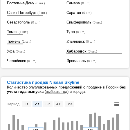
Ростов-на-Дону
Самара
(0 шт.)
(0 шт.)
Санкт-Петербург
Саратов
(2 шт.)
(0 шт.)
Севастополь
Симферополь
(0 шт.)
(0 шт.)
Томск
Тула
(1 шт.)
(0 шт.)
Тюмень
Ульяновск
(1 шт.)
(0 шт.)
Уфа
Хабаровск
(0 шт.)
(3 шт.)
Челябинск
Ярославль
(0 шт.)
(0 шт.)
Статистика продаж Nissan Skyline
Количество опубликованных предложений о продаже в России
без
учета года выпуска
(
выбрать год
) и города.
Период:
1 г.
2 г.
3 г.
4 г.
Все