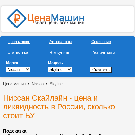
Цена машин
Автосалоны
Сравнение
Статистика
Что купить
Рейтинг авто
Марка
Модель
Цена машин
›
Nissan
›
Skyline
Ниссан Скайлайн - цена и
ликвидность в России, сколько
стоит БУ
Подсказка