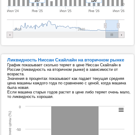
157
120
0
Июл '24
Янв '25
Июл '25
Янв '26
Июл '26
2010
2020
Ликвидность Ниссан Скайлайн на вторичном рынке
График показывает сколько теряет в цене Ниссан Скайлайн в
России (ликвидность на вторичном рынке) в зависимости от
возраста.
Значения в процентах показывают как падает текущая средняя
цена машины каждого года по сравнению с ценой, когда машина
была новая.
Если машина старых годов растет в цене либо теряет очень мало,
то ликвидность хорошая.
0
Изменение цены (%)
-50