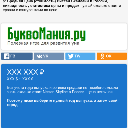
✅ Средняя цена (стоимость) Ниссан Скайлайн в России,
ликвидность , статистика цены и продаж
- узнай сколько стоит и
сравни с конкурентами по цене.
FB
VK
TW
OK
ХХХ ХХХ
₽
ХХХ $ ~ ХХХ €
Без учета года выпуска и региона продажи нет особого смысла
знать сколько стоит Nissan Skyline в России - цена неточная.
Поэтому ниже
выберите нужный год выпуска
, а затем свой
город.