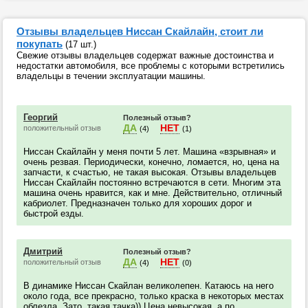
Отзывы владельцев Ниссан Скайлайн, стоит ли
покупать
(17 шт.)
Свежие отзывы владельцев содержат важные достоинства и
недостатки автомобиля, все проблемы с которыми встретились
владельцы в течении эксплуатации машины.
Георгий
Полезный отзыв?
ДА
НЕТ
положительный отзыв
(4)
(1)
Ниссан Скайлайн у меня почти 5 лет. Машина «взрывная» и
очень резвая. Периодически, конечно, ломается, но, цена на
запчасти, к счастью, не такая высокая. Отзывы владельцев
Ниссан Скайлайн постоянно встречаются в сети. Многим эта
машина очень нравится, как и мне. Действительно, отличный
кабриолет. Предназначен только для хороших дорог и
быстрой езды.
Дмитрий
Полезный отзыв?
ДА
НЕТ
положительный отзыв
(4)
(0)
В динамике Ниссан Скайлан великолепен. Катаюсь на него
около года, все прекрасно, только краска в некоторых местах
облезла. Зато, такая тачка)) Цена невысокая, а по