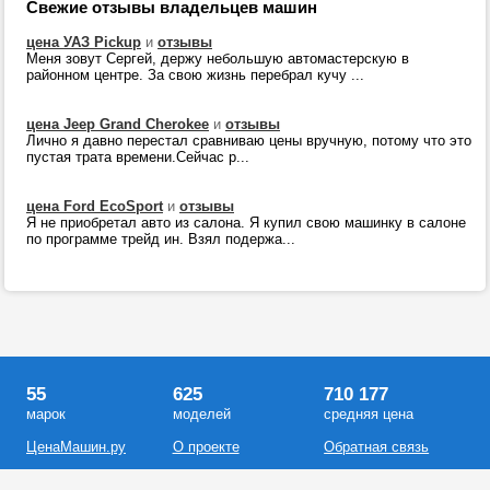
Свежие отзывы владельцев машин
цена УАЗ Pickup
и
отзывы
Меня зовут Сергей, держу небольшую автомастерскую в
районном центре. За свою жизнь перебрал кучу ...
цена Jeep Grand Cherokee
и
отзывы
Лично я давно перестал сравниваю цены вручную, потому что это
пустая трата времени.Сейчас р...
цена Ford EcoSport
и
отзывы
Я не приобретал авто из салона. Я купил свою машинку в салоне
по программе трейд ин. Взял подержа...
55
625
710 177
марок
моделей
средняя цена
ЦенаМашин.ру
О проекте
Обратная связь