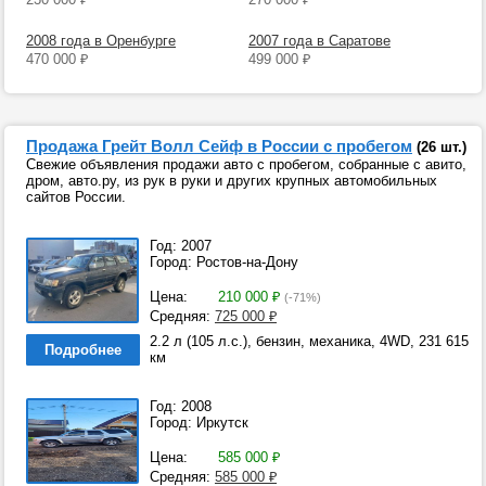
2008 года в Оренбурге
2007 года в Саратове
470 000
₽
499 000
₽
Продажа Грейт Волл Сейф в России с пробегом
(26 шт.)
Свежие объявления продажи авто с пробегом, собранные с авито,
дром, авто.ру, из рук в руки и других крупных автомобильных
сайтов России.
Год: 2007
Город: Ростов-на-Дону
Цена:
210 000
₽
(-71%)
Средняя:
725 000
₽
2.2 л (105 л.с.), бензин, механика, 4WD, 231 615
Подробнее
км
Год: 2008
Город: Иркутск
Цена:
585 000
₽
Средняя:
585 000
₽