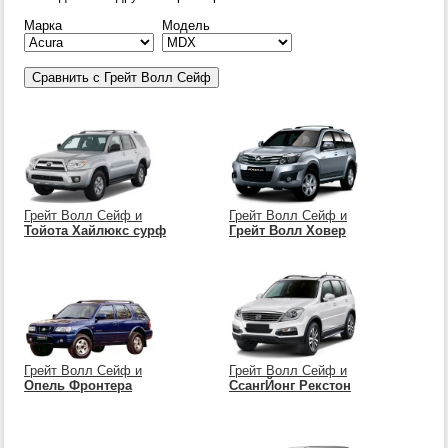
Марка
Модель
Грейт Волл Сейф и
Грейт Волл Сейф и
Тойота Хайлюкс сурф
Грейт Волл Ховер
Грейт Волл Сейф и
Грейт Волл Сейф и
Опель Фронтера
СсангЙонг Рекстон