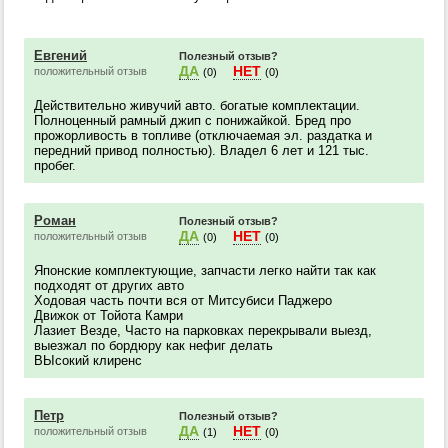
Евгений
Полезный отзыв?
ДА
НЕТ
положительный отзыв
(0)
(0)
Действительно живучий авто. богатые комплектации.
Полноценный рамный джип с понижайкой. Бред про
прожорливость в топливе (отключаемая эл. раздатка и
передний привод полностью). Владел 6 лет и 121 тыс.
пробег.
Роман
Полезный отзыв?
ДА
НЕТ
положительный отзыв
(0)
(0)
Японские комплектующие, запчасти легко найти так как
подходят от других авто
Ходовая часть почти вся от Митсубиси Паджеро
Движок от Тойота Камри
Лазиет Везде, Часто на парковках перекрывали выезд,
выезжал по бордюру как нефиг делать
ВЫсокий клиренс
Петр
Полезный отзыв?
ДА
НЕТ
положительный отзыв
(1)
(0)