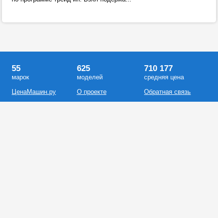
55
625
710 177
марок
моделей
средняя цена
ЦенаМашин.ру
О проекте
Обратная связь