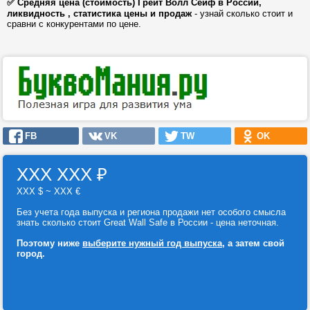
✅ Средняя цена (стоимость) Грейт Волл Сейф в России,
ликвидность , статистика цены и продаж
- узнай сколько стоит и
сравни с конкурентами по цене.
FB
VK
TW
OK
ХХХ ХХХ
₽
ХХХ $ ~ ХХХ €
Без учета года выпуска и региона продажи нет особого смысла
знать сколько стоит Great Wall Safe в России - цена неточная.
Поэтому ниже
выберите нужный год выпуска
, а затем свой
город.