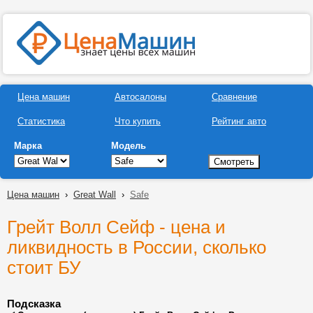
Цена машин
Автосалоны
Сравнение
Статистика
Что купить
Рейтинг авто
Марка
Модель
Цена машин
›
Great Wall
›
Safe
Грейт Волл Сейф - цена и
ликвидность в России, сколько
стоит БУ
Подсказка