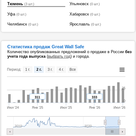
Тюмень
Ульяновск
(3 шт.)
(0 шт.)
Уфа
Хабаровск
(0 шт.)
(0 шт.)
Челябинск
Ярославль
(0 шт.)
(0 шт.)
Статистика продаж Great Wall Safe
Количество опубликованных предложений о продаже в России
без
учета года выпуска
(
выбрать год
) и города.
Период:
1 г.
2 г.
3 г.
4 г.
Все
25
311
333
0
Июл '24
Янв '25
Июл '25
Янв '26
Июл '26
2010
2020