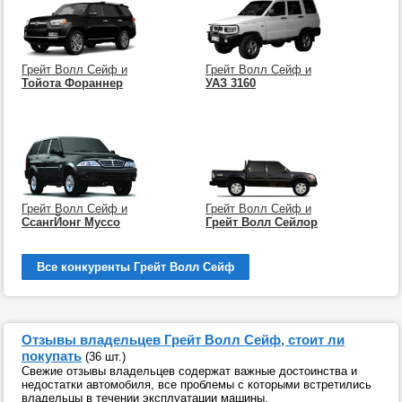
Грейт Волл Сейф и
Грейт Волл Сейф и
Тойота Фораннер
УАЗ 3160
Грейт Волл Сейф и
Грейт Волл Сейф и
СсангЙонг Муссо
Грейт Волл Сейлор
Все конкуренты Грейт Волл Сейф
Отзывы владельцев Грейт Волл Сейф, стоит ли
покупать
(36 шт.)
Свежие отзывы владельцев содержат важные достоинства и
недостатки автомобиля, все проблемы с которыми встретились
владельцы в течении эксплуатации машины.