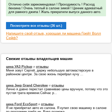
Отлично себя зарекомендовал ! Проходимость ! Расход
бензина ! Очень теплый в салоне зимой ! Ценник адекватный
для рамного джипа ! Жаль прекратили выпуск данного авто.
Посмотрите все отзывы (36 шт.)
Напишите свой отзыв, хорошая ли машина Грейт Волл
Сейф?
Свежие отзывы владельцев машин
цена УАЗ Pickup
и
отзывы
Меня зовут Сергей, держу небольшую автомастерскую в
районном центре. За свою жизнь перебрал кучу ...
цена Jeep Grand Cherokee
и
отзывы
Лично я давно перестал сравниваю цены вручную, потому что это
пустая трата времени.Сейчас р...
цена Ford EcoSport
и
отзывы
Я не приобретал авто из салона. Я купил свою машинку в салоне
по программе трейд ин. Взял подержа...