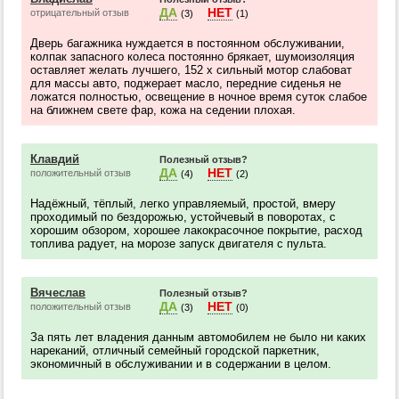
ДА
НЕТ
отрицательный отзыв
(3)
(1)
Дверь багажника нуждается в постоянном обслуживании,
колпак запасного колеса постоянно брякает, шумоизоляция
оставляет желать лучшего, 152 х сильный мотор слабоват
для массы авто, поджерает масло, передние сиденья не
ложатся полностью, освещение в ночное время суток слабое
на ближнем свете фар, кожа на седении плохая.
Клавдий
Полезный отзыв?
ДА
НЕТ
положительный отзыв
(4)
(2)
Надёжный, тёплый, легко управляемый, простой, вмеру
проходимый по бездорожью, устойчевый в поворотах, с
хорошим обзором, хорошее лакокрасочное покрытие, расход
топлива радует, на морозе запуск двигателя с пульта.
Вячеслав
Полезный отзыв?
ДА
НЕТ
положительный отзыв
(3)
(0)
За пять лет владения данным автомобилем не было ни каких
нареканий, отличный семейный городской паркетник,
экономичный в обслуживании и в содержании в целом.