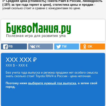
✅ Средняя цена (стоимость) Тойота Рав4 в России, ликвидность
(-16% за три года теряет в цене), статистика цены и продаж
-
узнай сколько стоит и сравни с конкурентами по цене.
FB
VK
TW
OK
ХХХ ХХХ
₽
ХХХ $ ~ ХХХ €
Без учета года выпуска и региона продажи нет особого смысла
знать сколько стоит Toyota RAV4 в России - цена неточная.
Поэтому ниже
выберите нужный год выпуска
, а затем свой
город.