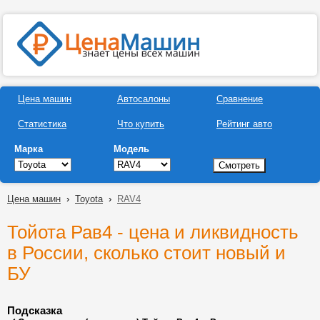
Цена машин
Автосалоны
Сравнение
Статистика
Что купить
Рейтинг авто
Марка
Модель
Цена машин
›
Toyota
›
RAV4
Тойота Рав4 - цена и ликвидность
в России, сколько стоит новый и
БУ
Подсказка