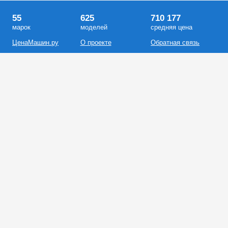
55
625
710 177
марок
моделей
средняя цена
ЦенаМашин.ру
О проекте
Обратная связь