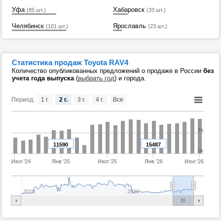
Уфа
Хабаровск
(85 шт.)
(33 шт.)
Челябинск
Ярославль
(101 шт.)
(23 шт.)
Статистика продаж Toyota RAV4
Количество опубликованных предложений о продаже в России
без
учета года выпуска
(
выбрать год
) и города.
Период:
1 г.
2 г.
3 г.
4 г.
Все
1k
11590
15487
0k
Июл '24
Янв '25
Июл '25
Янв '26
Июл '26
2010
2020