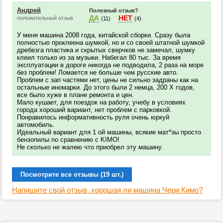
Андрей
Полезный отзыв?
ДА
НЕТ
положительный отзыв
(11)
(4)
У меня машина 2008 года, китайской сборки. Сразу была
полностью проклеена шумкой, но и со своей штатной шумкой
дребезга пластика и скрытых сверчков не замечал, шумку
клеил только из за музыки. Набегал 80 тыс. За время
эксплуатации в дороге никогда не подводила, 2 раза на море
без проблем! Ломается не больше чем русские авто.
Проблем с зап частями нет, цены не сильно задраны как на
остальные иномарки. До этого были 2 немца, 200 Х годов,
все было хуже в плане ремонта и цен.
Мало кушает, для поездок на работу, учебу в условиях
города хороший вариант, нет проблем с парковкой.
Понравилось информативность руля очень юркуй
автомобиль.
Идеальный вариант для 1 ой машины, всякие мат*зы просто
бензопилы по сравнению с KIMO!
Не сколько не жалею что приобрел эту машину.
Посмотрите все отзывы (19 шт.)
Напишите свой отзыв, хорошая ли машина Чери Кимо?