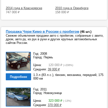
2014 года в Красноярске
2010 года в Оренбурге
747 000
₽
158 000
₽
Продажа Чери Кимо в России с пробегом
(46 шт.)
Свежие объявления продажи авто с пробегом, собранные с авито,
дром, авто.ру, из рук в руки и других крупных автомобильных
сайтов России.
Год: 2008
Город: Пермь
Цена:
120 000
₽
(+208%)
Средняя:
39 000
₽
1.3 л (83 л.с.), бензин, механика, передний, 175
Подробнее
000 км
Год: 2011
Город: Новокузнецк
Цена:
323 000
₽
(-13%)
Средняя:
370 000
₽