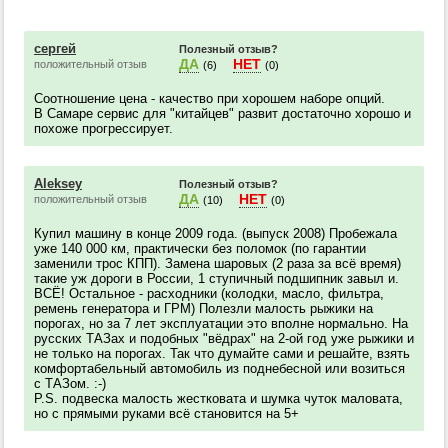
сергей
Полезный отзыв?
ДА
НЕТ
положительный отзыв
(6)
(0)
Соотношение цена - качество при хорошем наборе опций.
В Самаре сервис для "китайцев" развит достаточно хорошо и
похоже прогрессирует.
Aleksey
Полезный отзыв?
ДА
НЕТ
положительный отзыв
(10)
(0)
Купил машину в конце 2009 года. (выпуск 2008) Пробежала
уже 140 000 км, практически без поломок (по гарантии
заменили трос КПП). Замена шаровых (2 раза за всё время)
такие уж дороги в России, 1 ступичный подшипник завыл и.
ВСЁ! Остальное - расходники (колодки, масло, фильтра,
ремень генератора и ГРМ) Полезли малость рыжики на
порогах, но за 7 лет эксплуатации это вполне нормально. На
русских ТАЗах и подобных "вёдрах" на 2-ой год уже рыжики и
не только на порогах. Так что думайте сами и решайте, взять
комфортабельный автомобиль из поднебесной или возиться
с ТАЗом. :-)
P.S. подвеска малость жестковата и шумка чуток маловата,
но с прямыми руками всё становится на 5+