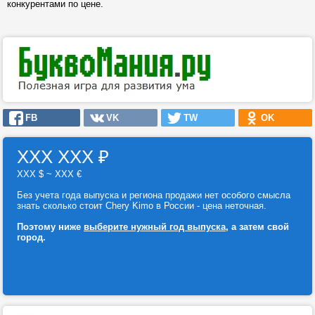
конкурентами по цене.
FB
VK
TW
OK
ХХХ ХХХ
₽
ХХХ $ ~ ХХХ €
Без учета года выпуска и региона продажи нет особого смысла
знать сколько стоит Chery Kimo в России - цена неточная.
Поэтому ниже
выберите нужный год выпуска
, а затем свой
город.