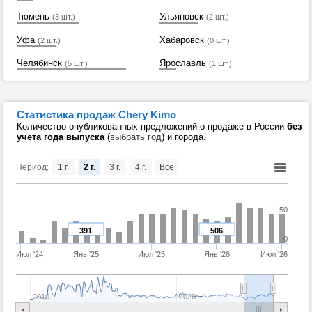
Тюмень
Ульяновск
(3 шт.)
(2 шт.)
Уфа
Хабаровск
(2 шт.)
(0 шт.)
Челябинск
Ярославль
(5 шт.)
(1 шт.)
Статистика продаж Chery Kimo
Количество опубликованных предложений о продаже в России
без
учета года выпуска
(
выбрать год
) и города.
Период:
1 г.
2 г.
3 г.
4 г.
Все
50
391
506
0
Июл '24
Янв '25
Июл '25
Янв '26
Июл '26
2010
2020