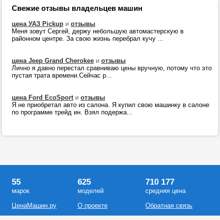
Свежие отзывы владельцев машин
цена УАЗ Pickup
и
отзывы
Меня зовут Сергей, держу небольшую автомастерскую в
районном центре. За свою жизнь перебрал кучу ...
цена Jeep Grand Cherokee
и
отзывы
Лично я давно перестал сравниваю цены вручную, потому что это
пустая трата времени.Сейчас р...
цена Ford EcoSport
и
отзывы
Я не приобретал авто из салона. Я купил свою машинку в салоне
по программе трейд ин. Взял подержа...
55
625
710 177
марок
моделей
средняя цена
ЦенаМашин.ру
О проекте
Обратная связь