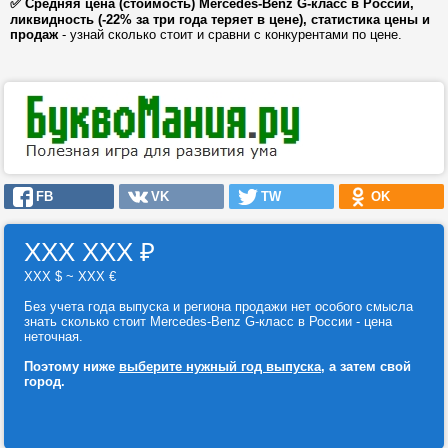
✅ Средняя цена (стоимость) Mercedes-Benz G-класс в России,
ликвидность (-22% за три года теряет в цене), статистика цены и
продаж
- узнай сколько стоит и сравни с конкурентами по цене.
FB
VK
TW
OK
ХХХ ХХХ
₽
ХХХ $ ~ ХХХ €
Без учета года выпуска и региона продажи нет особого смысла
знать сколько стоит Mercedes-Benz G-класс в России - цена
неточная.
Поэтому ниже
выберите нужный год выпуска
, а затем свой
город.