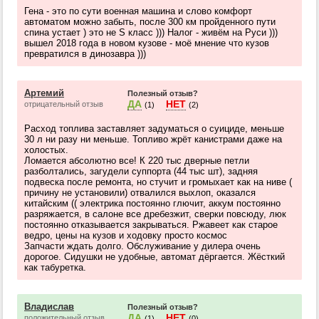
Гена - это по сути военная машина и слово комфорт
автоматом можно забыть, после 300 км пройденного пути
спина устает ) это не S класс ))) Налог - живём на Руси )))
вышел 2018 года в новом кузове - моё мнение что кузов
превратился в динозавра )))
Артемий
Полезный отзыв?
ДА
НЕТ
отрицательный отзыв
(1)
(2)
Расход топлива заставляет задуматься о суициде, меньше
30 л ни разу ни меньше. Топливо жрёт канистрами даже на
холостых.
Ломается абсолютно все! К 220 тыс дверные петли
разболтались, загудели суппорта (44 тыс шт), задняя
подвеска после ремонта, но стучит и громыхает как на ниве (
причину не установили) отвалился выхлоп, оказался
китайским (( электрика постоянно глючит, аккум постоянно
разряжается, в салоне все дребезжит, сверки повсюду, люк
постоянно отказывается закрываться. Ржавеет как старое
ведро, цены на кузов и ходовку просто космос
Запчасти ждать долго. Обслуживание у дилера очень
дорогое. Сидушки не удобные, автомат дёргается. Жёсткий
как табуретка.
Владислав
Полезный отзыв?
ДА
НЕТ
положительный отзыв
(1)
(0)