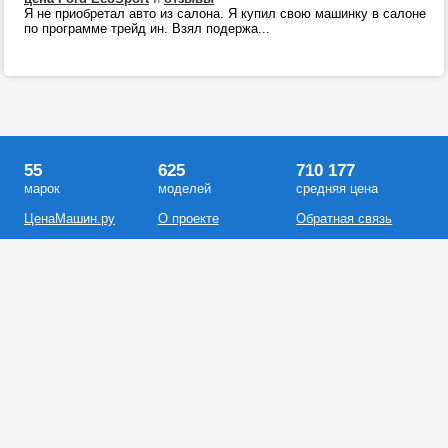
Я не приобретал авто из салона. Я купил свою машинку в салоне
по программе трейд ин. Взял подержа...
55
625
710 177
марок
моделей
средняя цена
ЦенаМашин.ру
О проекте
Обратная связь