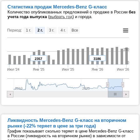
Статистика продаж Mercedes-Benz G-класс
Количество опубликованных предложений о продаже в России
без
учета года выпуска
(
выбрать год
) и города.
Период:
1 г.
2 г.
3 г.
4 г.
Все
250
2357
3186
0
Июл '24
Янв '25
Июл '25
Янв '26
Июл '26
2010
2020
Ликвидность Mercedes-Benz G-класс на вторичном
рынке (-22% теряет в цене за три года)
График показывает сколько теряет в цене Mercedes-Benz G-класс
в России (ликвидность на вторичном рынке) в зависимости от