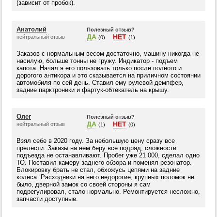
(зависит от пробок).
Анатолий
Полезный отзыв?
ДА
НЕТ
нейтральный отзыв
(0)
(1)
Заказов с нормальным весом достаточно, машину никогда не
насилую, больше тонны не гружу. Индикатор - подъем
капота. Начал я его пользовать только после полного и
дорогого антикора и это сказывается на приличном состоянии
автомобиля по сей день. Ставил ему рулевой демпфер,
задние парктроники и фартук-обтекатель на крышу.
Олег
Полезный отзыв?
ДА
НЕТ
нейтральный отзыв
(1)
(0)
Взял себе в 2020 году. За небольшую цену сразу все
прелести. Заказы на нем беру все подряд, сложности
подъезда не останавливают. Пробег уже 21 000, сделал одно
ТО. Поставил камеру заднего обзора и поменял резонатор.
Блокировку брать не стал, обхожусь цепями на задние
колеса. Расходники на него недорогие, крупных поломок не
было, дверной замок со своей стороны я сам
подрегулировал, стало нормально. Ремонтируется несложно,
запчасти доступные.