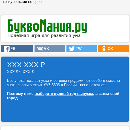
конкурентами по цене.
FB
VK
TW
OK
ХХХ ХХХ
₽
ХХХ $ ~ ХХХ €
Без учета года выпуска и региона продажи нет особого смысла
знать сколько стоит УАЗ 3303 в России - цена неточная.
Поэтому ниже
выберите нужный год выпуска
, а затем свой
город.