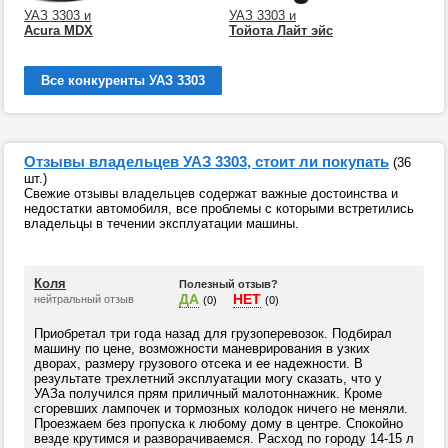
УАЗ 3303 и
УАЗ 3303 и
Acura MDX
Тойота Лайт эйс
Все конкуренты УАЗ 3303
Отзывы владельцев УАЗ 3303, стоит ли покупать
(36
шт.)
Свежие отзывы владельцев содержат важные достоинства и
недостатки автомобиля, все проблемы с которыми встретились
владельцы в течении эксплуатации машины.
Коля
Полезный отзыв?
ДА
НЕТ
нейтральный отзыв
(0)
(0)
Приобретал три года назад для грузоперевозок. Подбирал
машину по цене, возможности маневрирования в узких
дворах, размеру грузового отсека и ее надежности. В
результате трехлетний эксплуатации могу сказать, что у
УАЗа получился прям приличный малотоннажник. Кроме
сгоревших лампочек и тормозных колодок ничего не меняли.
Проезжаем без пропуска к любому дому в центре. Спокойно
везде крутимся и разворачиваемся. Расход по городу 14-15 л