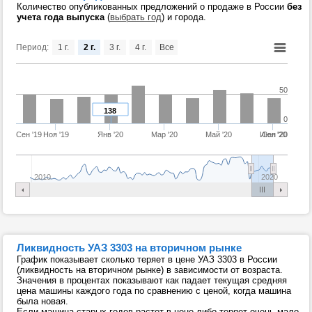
Количество опубликованных предложений о продаже в России
без
учета года выпуска
(
выбрать год
) и города.
Период:
1 г.
2 г.
3 г.
4 г.
Все
50
138
0
Сен '19
Ноя '19
Янв '20
Мар '20
Май '20
Июл '20
Сен '20
2010
2020
Ликвидность УАЗ 3303 на вторичном рынке
График показывает сколько теряет в цене УАЗ 3303 в России
(ликвидность на вторичном рынке) в зависимости от возраста.
Значения в процентах показывают как падает текущая средняя
цена машины каждого года по сравнению с ценой, когда машина
была новая.
Если машина старых годов растет в цене либо теряет очень мало,