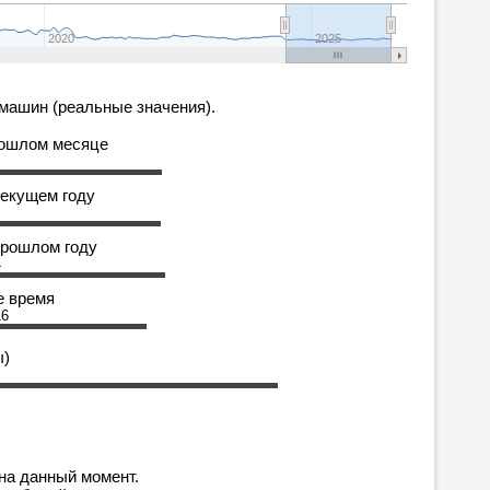
2020
2025
машин (реальные значения).
рошлом месяце
текущем году
прошлом году
4
е время
16
ы)
на данный момент.