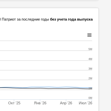
АЗ Патриот за последние годы
без учета года выпуска
5M
4M
3M
2M
1M
0M
Окт '25
Янв '26
Апр '26
Июл '26