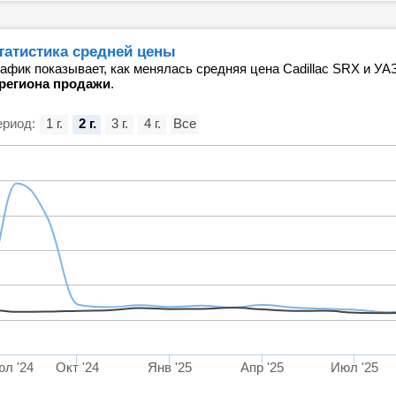
татистика средней цены
афик показывает, как менялась средняя цена Cadillac SRX и У
 региона продажи
.
риод:
1 г.
2 г.
3 г.
4 г.
Все
л '24
Окт '24
Янв '25
Апр '25
Июл '25