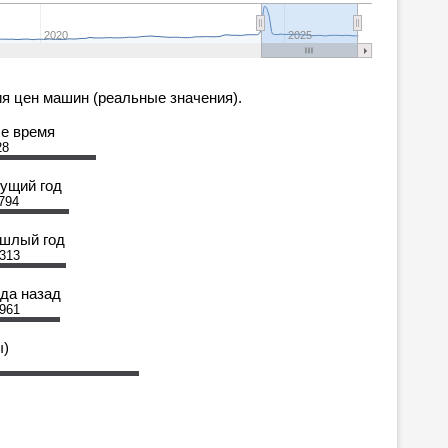
2020
2025
я цен машин (реальные значения).
се время
28
кущий год
 794
ошлый год
 313
ода назад
 961
ы)