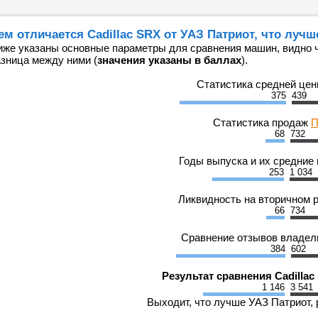
ем отличается Cadillac SRX от УАЗ Патриот, что лучш
иже указаны основные параметры для сравнения машин, видно че
азница между ними (
значения указаны в баллах
).
Статистика средней це
375
439
Статистика продаж
П
68
732
Годы выпуска и их средние
253
1 034
Ликвидность на вторичном 
66
734
Сравнение отзывов владе
384
602
Результат сравнения Cadillac
1 146
3 541
Выходит, что лучше УАЗ Патриот, 