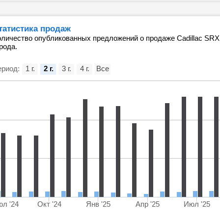
татистика продаж
оличество опубликованных предложений о продаже Cadillac SRX 
рода.
риод:
1 г.
2 г.
3 г.
4 г.
Все
л '24
Окт '24
Янв '25
Апр '25
Июл '25