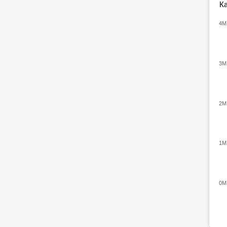
Ка
4M
3M
2M
1M
0M