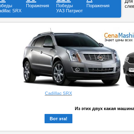
Для 
обеды
Поражения
Победы
Поражения
слев
dillac SRX
УАЗ Патриот
Cadillac SRX
Из этих двух какая машин
Вот эта!