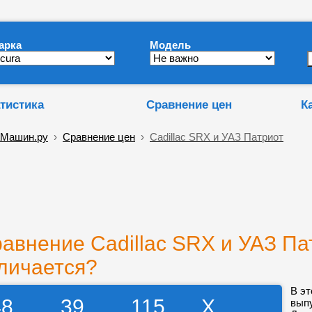
арка
Модель
тистика
Сравнение цен
К
Машин.ру
›
Сравнение цен
›
Cadillac SRX и УАЗ Патриот
авнение Cadillac SRX и УАЗ Па
личается?
В эт
48
39
115
X
выпу