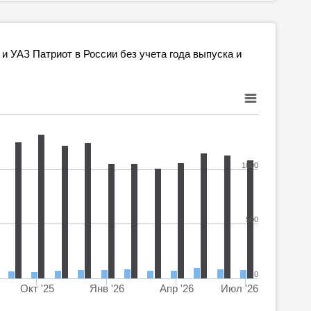
и УАЗ Патриот в России без учета года выпуска и
1000
500
0
Окт '25
Янв '26
Апр '26
Июл '26