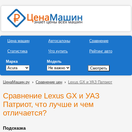
Цена машин
Автосалоны
Сравнение
Статистика
Что купить
Рейтинг авто
Марка
Модель
ЦенаМашин.ру
›
Сравнение цен
›
Lexus GX и УАЗ Патриот
Сравнение Lexus GX и УАЗ
Патриот, что лучше и чем
отличается?
Подсказка