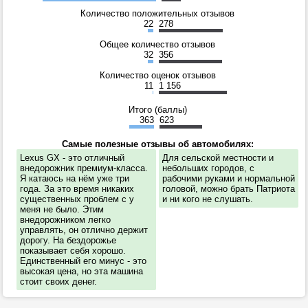
Количество положительных отзывов
22
278
Общее количество отзывов
32
356
Количество оценок отзывов
11
1 156
Итого (баллы)
363
623
Самые полезные отзывы об автомобилях:
Lexus GX - это отличный
Для сельской местности и
внедорожник премиум-класса.
небольших городов, с
Я катаюсь на нём уже три
рабочими руками и нормальной
года. За это время никаких
головой, можно брать Патриота
существенных проблем с у
и ни кого не слушать.
меня не было. Этим
внедорожником легко
управлять, он отлично держит
дорогу. На бездорожье
показывает себя хорошо.
Единственный его минус - это
высокая цена, но эта машина
стоит своих денег.