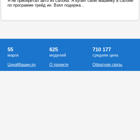
Я не приобретал авто из салона. Я купил свою машинку в салоне
по программе трейд ин. Взял подержа...
55
625
710 177
марок
моделей
средняя цена
ЦенаМашин.ру
О проекте
Обратная связь