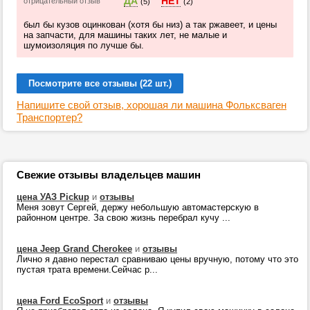
ДА
НЕТ
отрицательный отзыв
(5)
(2)
был бы кузов оцинкован (хотя бы низ) а так ржавеет, и цены
на запчасти, для машины таких лет, не малые и
шумоизоляция по лучше бы.
Посмотрите все отзывы (22 шт.)
Напишите свой отзыв, хорошая ли машина Фольксваген
Транспортер?
Свежие отзывы владельцев машин
цена УАЗ Pickup
и
отзывы
Меня зовут Сергей, держу небольшую автомастерскую в
районном центре. За свою жизнь перебрал кучу ...
цена Jeep Grand Cherokee
и
отзывы
Лично я давно перестал сравниваю цены вручную, потому что это
пустая трата времени.Сейчас р...
цена Ford EcoSport
и
отзывы