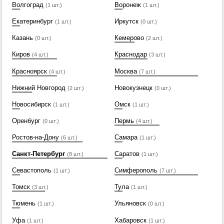
Волгоград
Воронеж
(1 шт.)
(1 шт.)
Екатеринбург
Иркутск
(1 шт.)
(0 шт.)
Казань
Кемерово
(0 шт.)
(2 шт.)
Киров
Краснодар
(4 шт.)
(3 шт.)
Красноярск
Москва
(4 шт.)
(7 шт.)
Нижний Новгород
Новокузнецк
(2 шт.)
(0 шт.)
Новосибирск
Омск
(1 шт.)
(1 шт.)
Оренбург
Пермь
(0 шт.)
(4 шт.)
Ростов-на-Дону
Самара
(6 шт.)
(1 шт.)
Санкт-Петербург
Саратов
(8 шт.)
(1 шт.)
Севастополь
Симферополь
(1 шт.)
(7 шт.)
Томск
Тула
(3 шт.)
(1 шт.)
Тюмень
Ульяновск
(1 шт.)
(0 шт.)
Уфа
Хабаровск
(1 шт.)
(1 шт.)