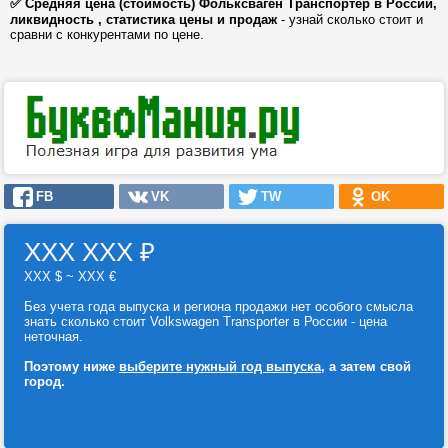
✅ Средняя цена (стоимость) Фольксваген Транспортер в России,
ликвидность , статистика цены и продаж
- узнай сколько стоит и
сравни с конкурентами по цене.
FB
VK
TW
OK
ХХХ ХХХ
₽
ХХХ $ ~ ХХХ €
Без учета года выпуска и региона продажи нет особого смысла
знать сколько стоит Volkswagen Transporter в России - цена
неточная.
Поэтому ниже
выберите нужный год выпуска
, а затем свой
город.