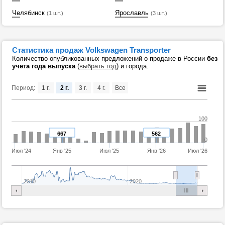
Челябинск
Ярославль
(1 шт.)
(3 шт.)
Статистика продаж Volkswagen Transporter
Количество опубликованных предложений о продаже в России
без
учета года выпуска
(
выбрать год
) и города.
Период:
1 г.
2 г.
3 г.
4 г.
Все
100
667
562
0
Июл '24
Янв '25
Июл '25
Янв '26
Июл '26
2010
2020