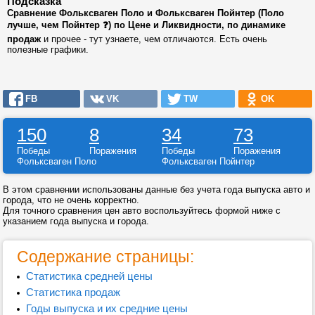
Подсказка
Сравнение Фольксваген Поло и Фольксваген Пойнтер (Поло
лучше, чем Пойнтер ❓) по Цене и Ликвидности, по динамике
продаж
и прочее - тут узнаете, чем отличаются. Есть очень
полезные графики.
FB
VK
TW
OK
150
8
34
73
Победы
Поражения
Победы
Поражения
Фольксваген Поло
Фольксваген Пойнтер
В этом сравнении использованы данные без учета года выпуска авто и
города, что не очень корректно.
Для точного сравнения цен авто воспользуйтесь формой ниже с
указанием года выпуска и города.
Содержание страницы:
Статистика средней цены
Статистика продаж
Годы выпуска и их средние цены