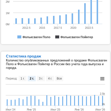
2M
1M
0M
2012.5
2015
2017.5
2020
2022.5
Фольксваген Поло
Фольксваген Пойнтер
Статистика продаж
Количество опубликованных предложений о продаже Фольксваген
Поло и Фольксваген Пойнтер в России без учета года выпуска и
города.
Период:
1 г.
2 г.
3 г.
4 г.
Все
2.5k
0k
Июл '24
Янв '25
Июл '25
Янв '26
Июл '26