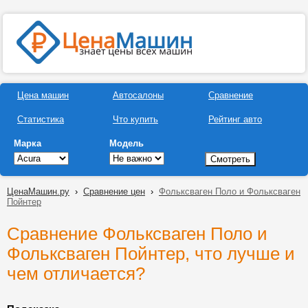
Цена машин
Автосалоны
Сравнение
Статистика
Что купить
Рейтинг авто
Марка
Модель
ЦенаМашин.ру
›
Сравнение цен
›
Фольксваген Поло и Фольксваген
Пойнтер
Сравнение Фольксваген Поло и
Фольксваген Пойнтер, что лучше и
чем отличается?