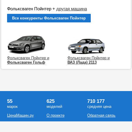
Фольксваген Пойнтер
+
другая машина
Все конкуренты Фольксваген Пойнтер
Фольксваген Пойнтер и
Фольксваген Пойнтер и
Фольксваген Гольф
ВАЗ (Лада) 2113
55
625
710 177
марок
моделей
средняя цена
ЦенаМашин.ру
О проекте
Обратная связь