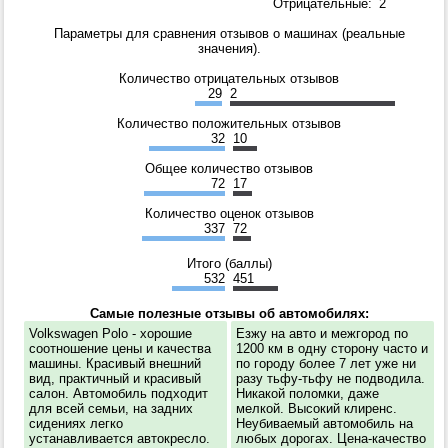
Отрицательные:
2
Параметры для сравнения отзывов о машинах (реальные
значения).
Количество отрицательных отзывов
29
2
Количество положительных отзывов
32
10
Общее количество отзывов
72
17
Количество оценок отзывов
337
72
Итого (баллы)
532
451
Самые полезные отзывы об автомобилях:
Volkswagen Polo - хорошие
Езжу на авто и межгород по
соотношение цены и качества
1200 км в одну сторону часто и
машины. Красивый внешний
по городу более 7 лет уже ни
вид, практичный и красивый
разу тьфу-тьфу не подводила.
салон. Автомобиль подходит
Никакой поломки, даже
для всей семьи, на задних
мелкой. Высокий клиренс.
сидениях легко
Неубиваемый автомобиль на
устанавливается автокресло.
любых дорогах. Цена-качество