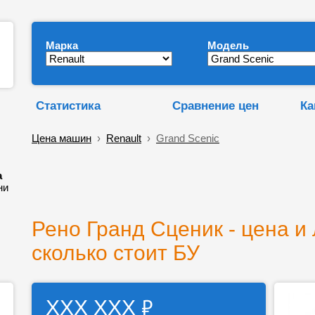
Марка
Модель
Статистика
Сравнение цен
Ка
Цена машин
›
Renault
›
Grand Scenic
а
ни
Рено Гранд Сценик - цена и
сколько стоит БУ
₽
ХХХ ХХХ