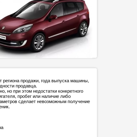
т региона продажи, года выпуска машины,
адности продавца.
о, но при этом недостатки конкретного
игателя, пробег или наличие либо
араметров сделает невозможным получение
еник.
на