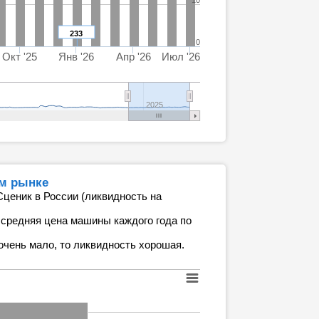
10
233
0
Окт '25
Янв '26
Апр '26
Июл '26
2025
ом рынке
Сценик в России (ликвидность на
 средняя цена машины каждого года по
очень мало, то ликвидность хорошая.