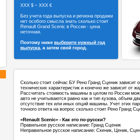
ХХХ $ ~ ХХХ €
Без учета года выпуска и региона продажи
нет особого смысла знать сколько стоит
Renault Grand Scenic в России - цена
неточная.
Поэтому ниже
выберите нужный год
выпуска
, а затем свой город.
Сколько стоит сейчас БУ Рено Гранд Сценик зависит о
технических характеристик и конечно же зависит от ж
Рассчитать стоимость машины в целом по России можн
авто не учитываются равно как и тип кузова, объем дв
отсутствие тех или иных опций машины. Учет этих п
точного ответа на вопрос сколько стоит Рено Гранд Сц
«Renault Scenic» - Как это по-русски?
Правильное русское написание: Гранд Сценик
Неправильное русское написание: Скеник, Ценик, Сце