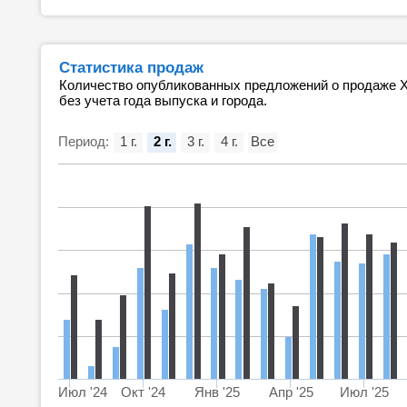
Статистика продаж
Количество опубликованных предложений о продаже Х
без учета года выпуска и города.
Период:
1 г.
2 г.
3 г.
4 г.
Все
Июл '24
Окт '24
Янв '25
Апр '25
Июл '25