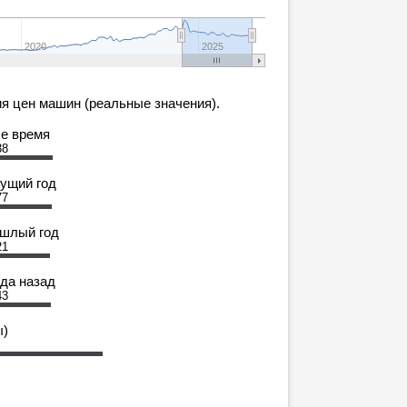
2020
2025
я цен машин (реальные значения).
се время
38
кущий год
77
ошлый год
21
ода назад
43
ы)