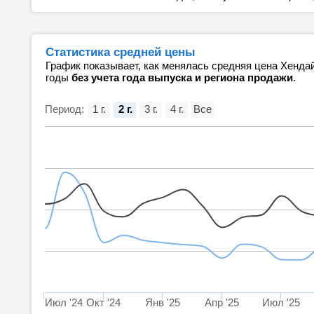
Статистика средней цены
График показывает, как менялась средняя цена Хенда
годы
без учета года выпуска и региона продажи
.
Период:
1 г.
2 г.
3 г.
4 г.
Все
Июл '24
Окт '24
Янв '25
Апр '25
Июл '25