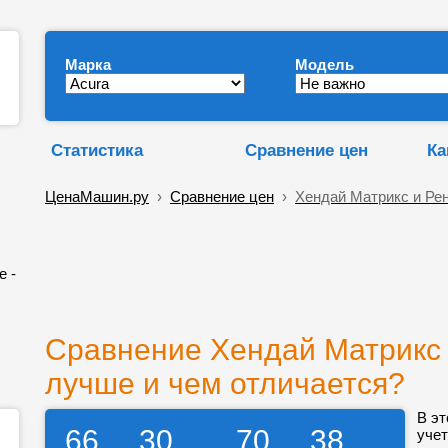
Марка
Модель
Статистика
Сравнение цен
Ка
ЦенаМашин.ру
›
Сравнение цен
›
Хендай Матрикс и Ре
е -
Сравнение Хендай Матрикс 
лучше и чем отличается?
В эт
66
30
70
38
учет