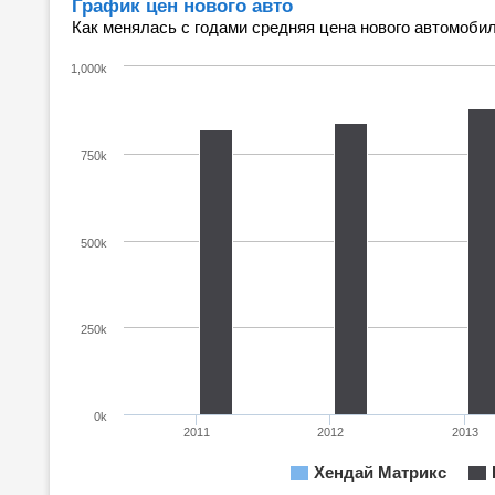
График цен нового авто
Как менялась с годами средняя цена нового автомобил
1,000k
750k
500k
250k
0k
2011
2012
2013
Хендай Матрикс