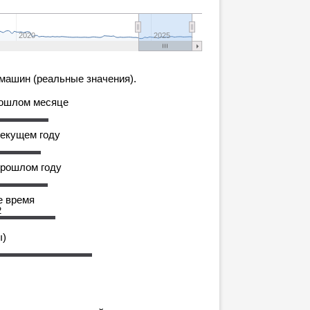
2020
2025
машин (реальные значения).
рошлом месяце
текущем году
прошлом году
е время
2
ы)