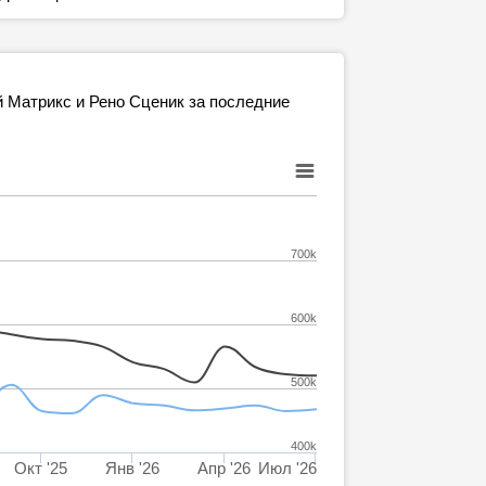
й Матрикс и Рено Сценик за последние
700k
600k
500k
400k
Окт '25
Янв '26
Апр '26
Июл '26