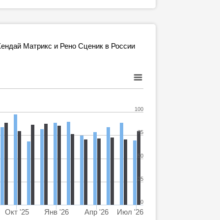
ендай Матрикс и Рено Сценик в России
100
75
50
25
0
Окт '25
Янв '26
Апр '26
Июл '26