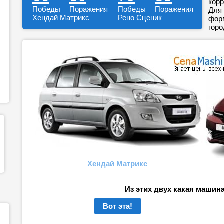
корр
Победы
Поражения
Победы
Поражения
Для 
Хендай Матрикс
Рено Сценик
форм
горо
Хендай Матрикс
Из этих двух какая машин
Вот эта!