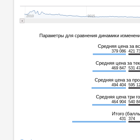
2010
2015
Параметры для сравнения динамики изменени
Средняя цена за в
379 086
421 7
Средняя цена за те
469 847
531 4
Средняя цена за пр
494 404
595 1
Средняя цена три г
464 904
540 8
Итого (балл
431
374