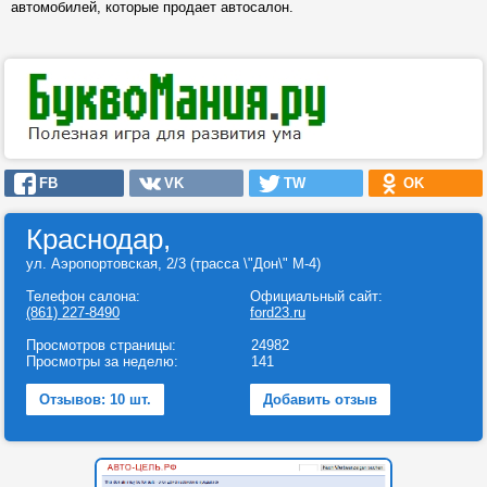
автомобилей, которые продает автосалон.
FB
VK
TW
OK
Краснодар,
ул. Аэропортовская, 2/3 (трасса \"Дон\" М-4)
Телефон салона:
Официальный сайт:
(861) 227-8490
ford23.ru
Просмотров страницы:
24982
Просмотры за неделю:
141
Отзывов: 10 шт.
Добавить отзыв