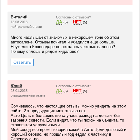
Виталий
Согласны с отзывом?
ДА
НЕТ
13.08.2018
(5)
(5)
нейтральный отзыв
Много наслышан от знакомых в нехорошем тоне об этом
автосалоне. Отзывы почитал и убедился еще больше.
Неужели в Краснодаре не осталось честных салонов?
Почему сплошь и рядом кидалово?
Ответить
Юрий
Согласны с отзывом?
ДА
НЕТ
23.01.2015
(5)
(5)
отрицательный отзыв
Сомневаюсь, что настоящие отзывы можно увидеть на этом
сайте. 2-х предыдущих мох отзыва нет.
Авто Цель в большинстве случаев развод на деньги -без
зазрения совести. Если видят, что ты похож на бандита, то
становятся услужливыми.
Мой сосед все время говорил какой в Авто Цели дешевый и
хороший сервис, но прошлый год ездил к частнику в
Северскую -во...