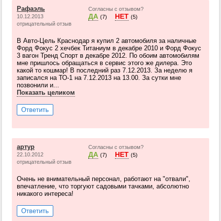
Рафаэль
Согласны с отзывом?
ДА
НЕТ
10.12.2013
(7)
(5)
отрицательный отзыв
В Авто-Цель Краснодар я купил 2 автомобиля за наличные
Форд Фокус 2 хечбек Титаниум в декабре 2010 и Форд Фокус
3 вагон Тренд Спорт в декабре 2012. По обоим автомобилям
мне пришлось обращаться в сервис этого же дилера. Это
какой то кошмар! В последний раз 7.12.2013. За неделю я
записался на ТО-1 на 7.12.2013 на 13.00. За сутки мне
позвонили и...
Показать целиком
Ответить
артур
Согласны с отзывом?
ДА
НЕТ
22.10.2012
(7)
(5)
отрицательный отзыв
Очень не внимательный персонал, работают на "отвали",
впечатление, что торгуют садовыми тачками, абсолютно
никакого интереса!
Ответить