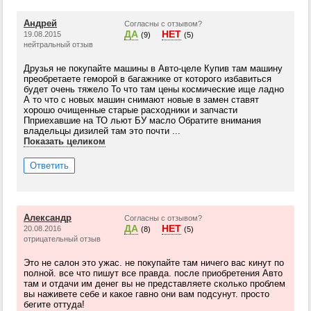
Андрей
Согласны с отзывом?
ДА
НЕТ
19.08.2015
(9)
(5)
нейтральный отзыв
Друзья не покупайте машины в Авто-целе Купив там машину
преобретаете геморой в багажнике от которого избавиться
будет очень тяжело То что там цены космические ище ладно
А то что с новых машин снимают новые в замен ставят
хорошо очищенные старые расходники и запчасти
Пприехавшие на ТО льют БУ масло Обратите внимания
владельцы дизилей там это почти ...
Показать целиком
Ответить
Александр
Согласны с отзывом?
ДА
НЕТ
20.08.2016
(8)
(5)
отрицательный отзыв
Это не салон это ужас. не покупайте там ничего вас кинут по
полной. все что пишут все правда. после приобретения Авто
там и отдачи им денег вы не представляете сколько проблем
вы наживете себе и какое гавно они вам подсунут. просто
бегите оттуда!