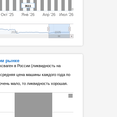
3511
0
Окт '25
Янв '26
Апр '26
Июл '26
2020
2025
ом рынке
сваген в России (ликвидность на
 средняя цена машины каждого года по
очень мало, то ликвидность хорошая.