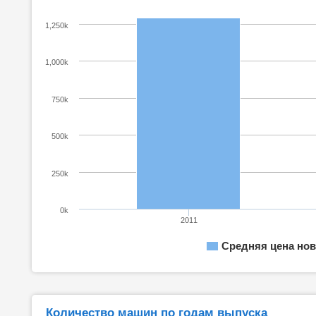
1,250k
1,000k
750k
500k
250k
0k
2011
Средняя цена нов
Количество машин по годам выпуска