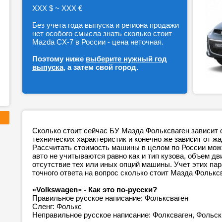
ХХХ $ ~ ХХХ €
Без учета года выпуска и региона продажи
нет особого смысла знать сколько стоит
Mazda CX-7 в России - цена неточная.
Поэтому ниже
выберите нужный год
выпуска
, а затем свой город.
Сколько стоит сейчас БУ Мазда Фольксваген зависит 
технических характеристик и конечно же зависит от ж
Рассчитать стоимость машины в целом по России можн
авто не учитываются равно как и тип кузова, объем дв
отсутствие тех или иных опций машины. Учет этих п
точного ответа на вопрос сколько стоит Мазда Фолькс
«Volkswagen» - Как это по-русски?
Правильное русское написание: Фольксваген
Сленг: Фолькс
Неправильное русское написание: Фолксваген, Фольск