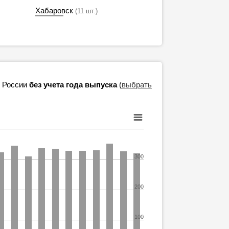
Хабаровск
(11 шт.)
в России
без учета года выпуска
(
выбрать
300
200
100