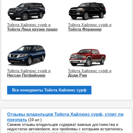
Тойота Хайлюкс сурф и
Тойота Хайлюкс сурф и
Тойота Ленд крузер прадо
Тойота Фораннер
Тойота Хайлюкс сурф и
Тойота Хайлюкс сурф и
Ниссан Патфайндер
Додж Рам
Все конкуренты Тойота Хайлюкс сурф
Отзывы владельцев Тойота Хайлюкс сурф, стоит ли
покупать
(19 шт.)
Свежие отзывы владельцев содержат важные достоинства и
недостатки автомобиля, все проблемы с которыми встретились