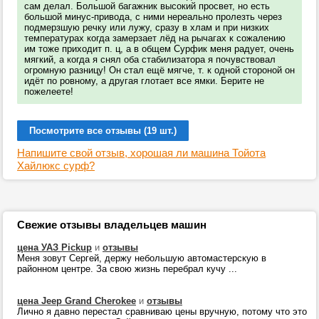
сам делал. Большой багажник высокий просвет, но есть
большой минус-привода, с ними нереально пролезть через
подмерзшую речку или лужу, сразу в хлам и при низких
температурах когда замерзает лёд на рычагах к сожалению
им тоже приходит п. ц, а в общем Сурфик меня радует, очень
мягкий, а когда я снял оба стабилизатора я почувствовал
огромную разницу! Он стал ещё мягче, т. к одной стороной он
идёт по ровному, а другая глотает все ямки. Берите не
пожелеете!
Посмотрите все отзывы (19 шт.)
Напишите свой отзыв, хорошая ли машина Тойота
Хайлюкс сурф?
Свежие отзывы владельцев машин
цена УАЗ Pickup
и
отзывы
Меня зовут Сергей, держу небольшую автомастерскую в
районном центре. За свою жизнь перебрал кучу ...
цена Jeep Grand Cherokee
и
отзывы
Лично я давно перестал сравниваю цены вручную, потому что это