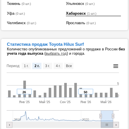
Тюмень
Ульяновск
(0 шт.)
(0 шт.)
Уфа
Хабаровск
(0 шт.)
(1 шт.)
Челябинск
Ярославль
(0 шт.)
(0 шт.)
Статистика продаж Toyota Hilux Surf
Количество опубликованных предложений о продаже в России
без
учета года выпуска
(
выбрать год
) и города.
Период:
1 г.
2 г.
3 г.
4 г.
Все
5
26
50
0
Янв '25
Май '25
Сен '25
Янв '26
Май '26
2010
2020