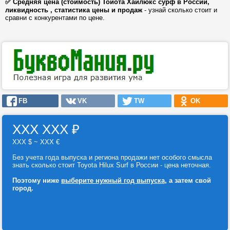
✅ Средняя цена (стоимость) Тойота Хайлюкс сурф в России,
ликвидность , статистика цены и продаж
- узнай сколько стоит и
сравни с конкурентами по цене.
FB
VK
TW
OK
ХХХ ХХХ
₽
ХХХ $ ~ ХХХ €
Без учета года выпуска и региона продажи нет особого смысла
знать сколько стоит Toyota Hilux Surf в России - цена неточная.
Поэтому ниже
выберите нужный год выпуска
, а затем свой
город.