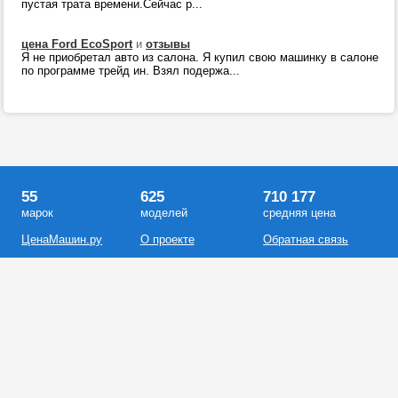
пустая трата времени.Сейчас р...
цена Ford EcoSport
и
отзывы
Я не приобретал авто из салона. Я купил свою машинку в салоне
по программе трейд ин. Взял подержа...
55
625
710 177
марок
моделей
средняя цена
ЦенаМашин.ру
О проекте
Обратная связь