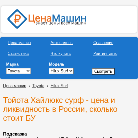
Цена машин
Автосалоны
Сравнение
Статистика
Что купить
Рейтинг авто
Марка
Модель
Цена машин
›
Toyota
›
Hilux Surf
Тойота Хайлюкс сурф - цена и
ликвидность в России, сколько
стоит БУ
Подсказка