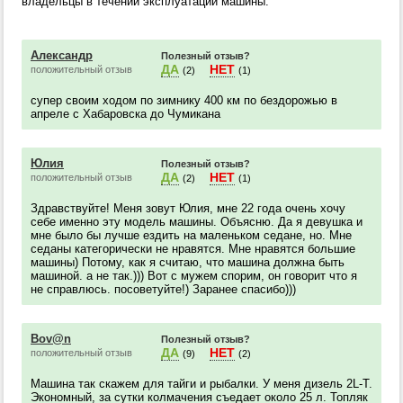
владельцы в течении эксплуатации машины.
Александр
Полезный отзыв?
ДА
НЕТ
положительный отзыв
(2)
(1)
супер своим ходом по зимнику 400 км по бездорожью в
апреле с Хабаровска до Чумикана
Юлия
Полезный отзыв?
ДА
НЕТ
положительный отзыв
(2)
(1)
Здравствуйте! Меня зовут Юлия, мне 22 года очень хочу
себе именно эту модель машины. Объясню. Да я девушка и
мне было бы лучше ездить на маленьком седане, но. Мне
седаны категорически не нравятся. Мне нравятся большие
машины) Потому, как я считаю, что машина должна быть
машиной. а не так.))) Вот с мужем спорим, он говорит что я
не справлюсь. посоветуйте!) Заранее спасибо)))
Воv@n
Полезный отзыв?
ДА
НЕТ
положительный отзыв
(9)
(2)
Машина так скажем для тайги и рыбалки. У меня дизель 2L-T.
Экономный, за сутки колмачения съедает около 25 л. Топляк