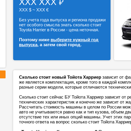
₽
ХХХ ХХХ
ХХХ $ ~ ХХХ €
Без учета года выпуска и региона продажи
нет особого смысла знать сколько стоит
Toyota Harrier в России - цена неточная.
Поэтому ниже
выберите нужный год
выпуска
, а затем свой город.
Сколько стоит новый Тойота Харриер
зависит от фа
же является комплектация, кроме того в каждой ком
разные серии модели, которые отличаются технически
Сколько стоит сейчас БУ Тойота Харриер зависит от р
технических характеристик и конечно же зависит от ж
Рассчитать стоимость машины в целом по России можн
авто не учитываются равно как и тип кузова, объем дв
отсутствие тех или иных опций машины. Учет этих п
точного ответа на вопрос сколько стоит Тойота Харрие