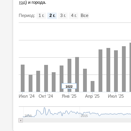
год
) и города.
Период:
1 г.
2 г.
3 г.
4 г.
Все
1022
Июл '24
Окт '24
Янв '25
Апр '25
Июл '25
2010
2015