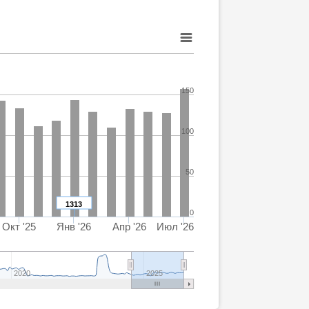
150
100
50
1313
0
Окт '25
Янв '26
Апр '26
Июл '26
2020
2025