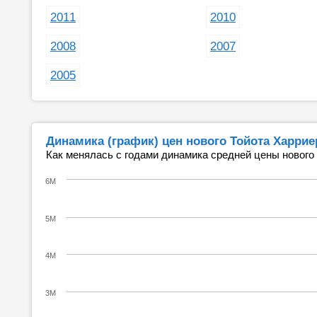
2011
2010
2008
2007
2005
Динамика (график) цен нового Тойота Харрие
Как менялась с годами динамика средней цены нового
6M
5M
4M
3M