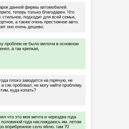
 марок данной фирмы автомобилей.
ерите, теперь только благодарен. Что
: стильное, подходит для всей семьи,
ртное, а также очень престижное авто.
оит оно очень дешево.
жу проблем не было мелочи в основном
нял, а так крепкая,
года плохо заводится на горячую, не
 и сяк пробовал, не могу найти проблему.
тим, куда копать?
ял что это моя мечта и черездва года
 с половиной года наслаждаюсь им. летом
еро вприбрежное село яйлю. там 70