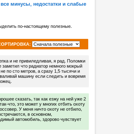
 все минусы, недостатки и слабые
ыделить по-настоящему полезные.
СОРТИРОВКА:
епка и не привиледливая, я рад. Поломки
е заметил что радиатор немного мокрый
не по сто метров, а сразу 1,5 тысячи и
хваливай машину если следить и вовремя
рожец.
рошее сказать, так как езжу на ней уже 2
так-что, это может у многих отбить охоту
оссовер. У меня ничто охоту не отбило,
стречаются, в основном,
димый автомобиль, здорово чувствует