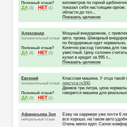
километров по горной щебеночно
Полезный отзыв?
ДА
НЕТ
показал себя настоящим орлом. 
(3)
(1)
области до тел...
Показать целиком
Александр
Мощный внедорожник, с привлек
авто. прома. Шикарный внедорож
положительный отзыв
по бездорожью едет нормально, 
Конечно расход топлива для так
Полезный отзыв?
ДА
НЕТ
уместный. Цену склонен считат
(5)
(3)
купил в кредит за 995 т...
Показать целиком
Евгений
Классная машина. У отца такой 
лексуса rx300
.
положительный отзыв
Движок три литра, цена нормальн
говорится машина для реальных
Полезный отзыв?
ДА
НЕТ
(3)
(1)
Афанасьева Зоя
Езжу на харриере уже почти 6 лет
все хорошо. на таком авто удобно
нейтральный отзыв
Очень мягко едет. Салон комфор