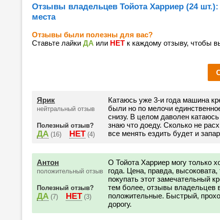
Отзывы владельцев Тойота Харриер (24 шт.):
места
Отзывы были полезны для вас?
Ставьте лайки
ДА
или
НЕТ
к каждому отзыву, чтобы в
Ярик
Катаюсь уже 3-и года машина кр
были но по мелочи единственно
нейтральный отзыв
снизу. В целом даволен катаюсь 
знаю что доеду. Сколько не рас
Полезный отзыв?
ДА
НЕТ
все менять ездить будет и запа
(16)
(4)
Антон
О Тойота Харриер могу только хо
года. Цена, правда, высоковата, 
положительный отзыв
покупать этот замечательный кр
тем более, отзывы владельцев в
Полезный отзыв?
ДА
НЕТ
положительные. Быстрый, прохо
(7)
(3)
дорогу.