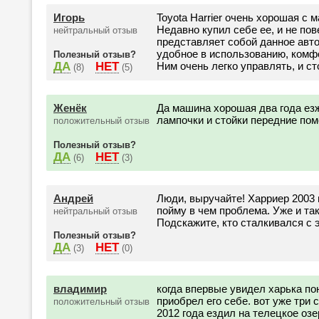
Игорь
Toyota Harrier очень хорошая с
Недавно купил себе ее, и не пов
нейтральный отзыв
представляет собой данное авто
удобное в использованию, комфо
Полезный отзыв?
ДА
НЕТ
Ним очень легко управлять, и ст
(8)
(5)
Женёк
Да машина хорошая два года ез
лампочки и стойки передние поме
положительный отзыв
Полезный отзыв?
ДА
НЕТ
(6)
(3)
Андрей
Люди, выручайте! Харриер 2003 
пойму в чем проблема. Уже и так
нейтральный отзыв
Подскажите, кто сталкивался с э
Полезный отзыв?
ДА
НЕТ
(3)
(0)
владимир
когда впервые увидел харька пон
приобрел его себе. вот уже три
положительный отзыв
2012 года ездил на телецкое оз