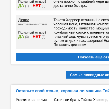
очень важно, по крайней мере д
Полезный отзыв?
ДА
НЕТ
достаточно быстро.
(1)
(0)
Денис
Тойота Харриер отличный люксо
хорошая цена, Отличная компле
нейтральный отзыв
проходимость, качество, мощный
Комфортный салон с полными оп
Полезный отзыв?
ДА
НЕТ
плавный ход, чувствуется что е
(3)
(2)
рулем отдых и наслаждение! Есл
Показать целиком
Самые ликвидные а
Оставьте свой отзыв, хорошая ли машина То
Укажите ваше имя
Стоит ли брать Тойота Харриер,