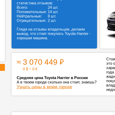
статистика отзывов:
Всего:
24 шт.
Положительные:
14 шт.
Нейтральные:
8 шт.
Отрицательные:
2 шт.
Глядя на отзывы владельцев, делаем
вывод, что стоит покупать Toyota Harrier -
хорошая машина.
₽
Стои
≈ 3 070 449
это 
хара
0 $ ~ 0 €
года
жадн
Средняя цена Toyota Harrier в России
поку
А в твоем городе сколько она стоит, знаешь?
влад
Узнать цены в моем городе
недо