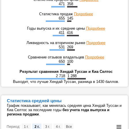
471
358
Статистика продаж
Подробнее
655
145
Годы выпуска и их средние цены
Подробнее
411
416
Ликвидность на вторичном рынке
Подробнее
531
269
Сравнение отзывов владельцев
Подробнее
650
100
Результат сравнения Хендай Туссан и Киа Селтос
2 718
1 288
Выходит, что лучше Хендай Туссан, разница в 1430 баллов.
Статистика средней цены
График показывает, как менялась средняя цена Хендай Туссан и
Киа Селтос за последние годы
без учета года выпуска и
региона продажи
.
Период:
1 г.
2 г.
3 г.
4 г.
Все