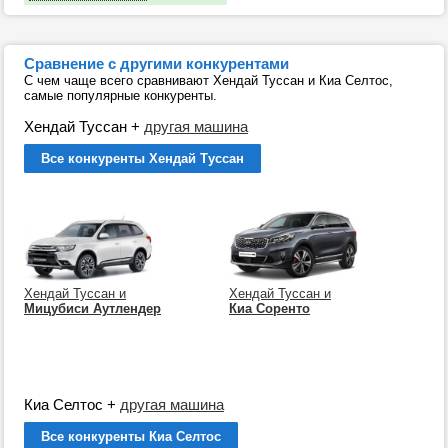
Сравнение с другими конкурентами
С чем чаще всего сравнивают Хендай Туссан и Киа Селтос,
самые популярные конкуренты.
Хендай Туссан
+
другая машина
Все конкуренты Хендай Туссан
Хендай Туссан и
Хендай Туссан и
Мицубиси Аутлендер
Киа Соренто
Киа Селтос
+
другая машина
Все конкуренты Киа Селтос