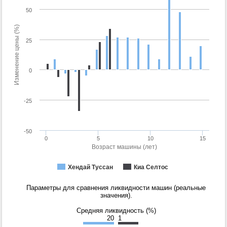
50
Изменение цены (%)
25
0
-25
-50
0
5
10
15
Возраст машины (лет)
Хендай Туссан
Киа Селтос
Параметры для сравнения ликвидности машин (реальные
значения).
Средняя ликвидность (%)
20
1