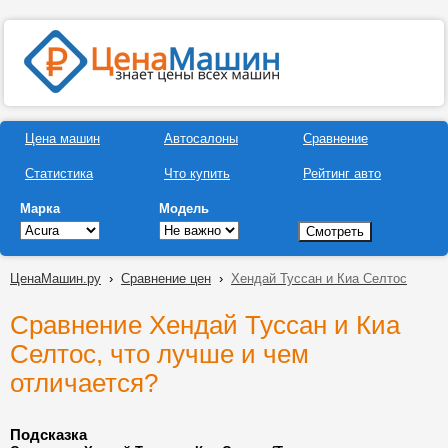
Цена машин
Автосалоны
Сравнение
Статистика
Что купить
Рейтинг авто
Марка
Модель
ЦенаМашин.ру
›
Сравнение цен
›
Хендай Туссан и Киа Селтос
Сравнение Хендай Туссан и Киа
Селтос, что лучше и чем
отличается?
Подсказка