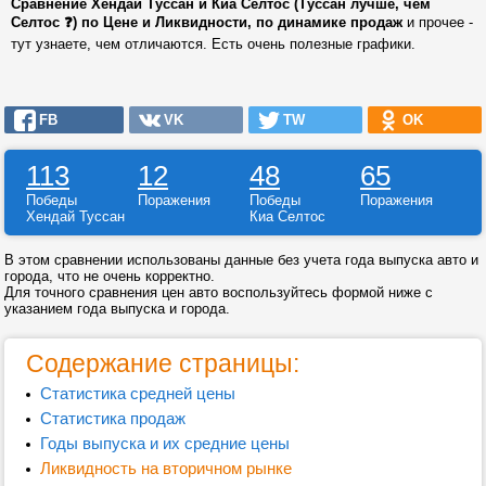
Сравнение Хендай Туссан и Киа Селтос (Туссан лучше, чем
Селтос ❓) по Цене и Ликвидности, по динамике продаж
и прочее -
тут узнаете, чем отличаются. Есть очень полезные графики.
FB
VK
TW
OK
113
12
48
65
Победы
Поражения
Победы
Поражения
Хендай Туссан
Киа Селтос
В этом сравнении использованы данные без учета года выпуска авто и
города, что не очень корректно.
Для точного сравнения цен авто воспользуйтесь формой ниже с
указанием года выпуска и города.
Содержание страницы:
Статистика средней цены
Статистика продаж
Годы выпуска и их средние цены
Ликвидность на вторичном рынке