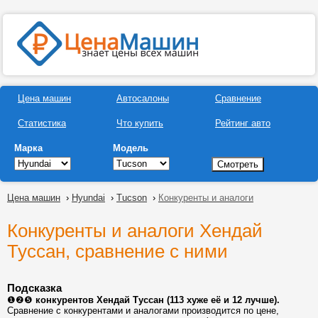
Цена машин
Автосалоны
Сравнение
Статистика
Что купить
Рейтинг авто
Марка
Модель
Цена машин
›
Hyundai
›
Tucson
›
Конкуренты и аналоги
Конкуренты и аналоги Хендай
Туссан, сравнение с ними
Подсказка
❶❷❺
конкурентов Хендай Туссан (113 хуже её и 12 лучше).
Сравнение с конкурентами и аналогами производится по цене,