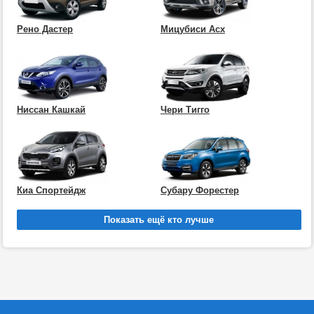
Рено Дастер
Мицубиси Асх
Ниссан Кашкай
Чери Тигго
Киа Спортейдж
Субару Форестер