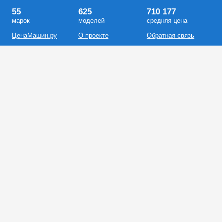
55
625
710 177
марок
моделей
средняя цена
ЦенаМашин.ру
О проекте
Обратная связь