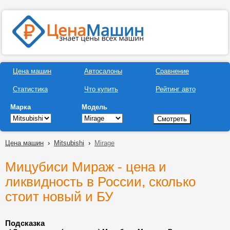
Цена машин
Автосалоны
Сравнение
Статистика
Что купить
Рейтинг авто
Марка
Модель
Цена машин
›
Mitsubishi
›
Mirage
Мицубиси Мираж - цена и
ликвидность в России, сколько
стоит новый и БУ
Подсказка