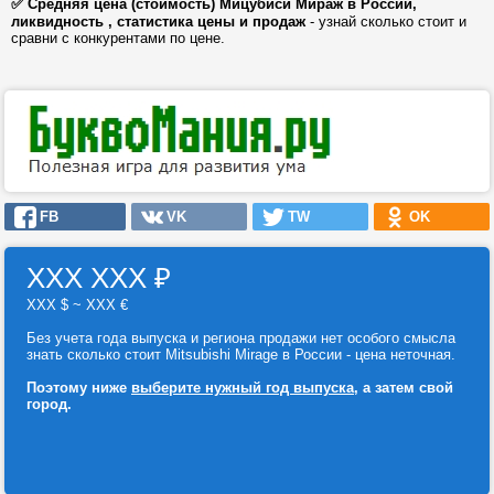
✅ Средняя цена (стоимость) Мицубиси Мираж в России,
ликвидность , статистика цены и продаж
- узнай сколько стоит и
сравни с конкурентами по цене.
FB
VK
TW
OK
ХХХ ХХХ
₽
ХХХ $ ~ ХХХ €
Без учета года выпуска и региона продажи нет особого смысла
знать сколько стоит Mitsubishi Mirage в России - цена неточная.
Поэтому ниже
выберите нужный год выпуска
, а затем свой
город.