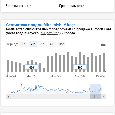
Челябинск
Ярославль
(2 шт.)
(0 шт.)
Статистика продаж Mitsubishi Mirage
Количество опубликованных предложений о продаже в России
без
учета года выпуска
(
выбрать год
) и города.
Период:
1 г.
2 г.
3 г.
4 г.
Все
690
800
0
Июл '24
Янв '25
Июл '25
Янв '26
Июл '26
2010
2020