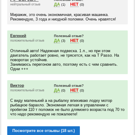
ДА
НЕТ
нейтральный отзыв
(1)
(0)
Миражик, это очень экономичная, красивая машинка.
Рекомендую, 3 года и ниодной поломки. Очень нравятся!
Евгений
Полезный отзыв?
ДА
НЕТ
положительный отзыв
(3)
(0)
Отличный авто! Надежная подвеска. 1 л., но при этом
двигатель работает ровно, не трясется, как на T Passo. На
поворотах устойчив.
Занимаюсь перегоном авто, поэтому есть с чем сравнить.
Одни +++
Виктор
Полезный отзыв?
ДА
НЕТ
положительный отзыв
(0)
(0)
С виду маленький а на рыбалку впихиваю лодку мотор
рыбацкое барахло. Экономная легкая в управлении с
пробегом 110 т поломок не было длямоего возраста под 70 то
что надо рекомендую не пожалеете!
Посмотрите все отзывы (18 шт.)