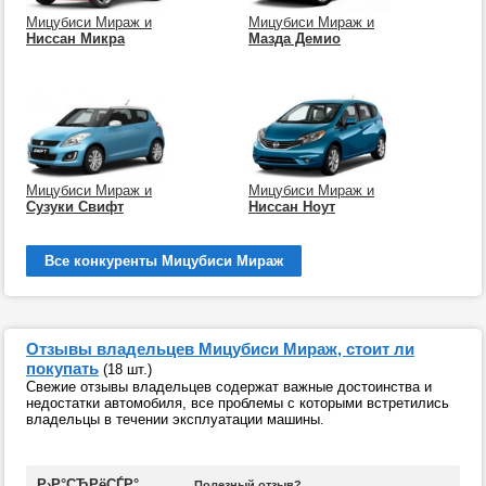
Мицубиси Мираж и
Мицубиси Мираж и
Ниссан Микра
Мазда Демио
Мицубиси Мираж и
Мицубиси Мираж и
Сузуки Свифт
Ниссан Ноут
Все конкуренты Мицубиси Мираж
Отзывы владельцев Мицубиси Мираж, стоит ли
покупать
(18 шт.)
Свежие отзывы владельцев содержат важные достоинства и
недостатки автомобиля, все проблемы с которыми встретились
владельцы в течении эксплуатации машины.
Р›Р°СЂРёСЃР°
Полезный отзыв?