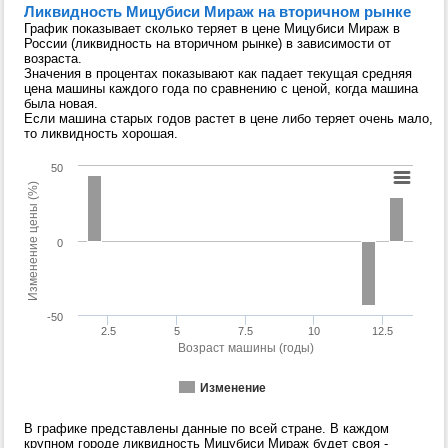
Ликвидность Мицубиси Мираж на вторичном рынке
График показывает сколько теряет в цене Мицубиси Мираж в
России (ликвидность на вторичном рынке) в зависимости от
возраста.
Значения в процентах показывают как падает текущая средняя
цена машины каждого года по сравнению с ценой, когда машина
была новая.
Если машина старых годов растет в цене либо теряет очень мало,
то ликвидность хорошая.
50
Изменение цены (%)
0
-50
2.5
5
7.5
10
12.5
Возраст машины (годы)
Изменение
В графике представлены данные по всей стране. В каждом
крупном городе ликвидность Мицубиси Мираж будет своя -