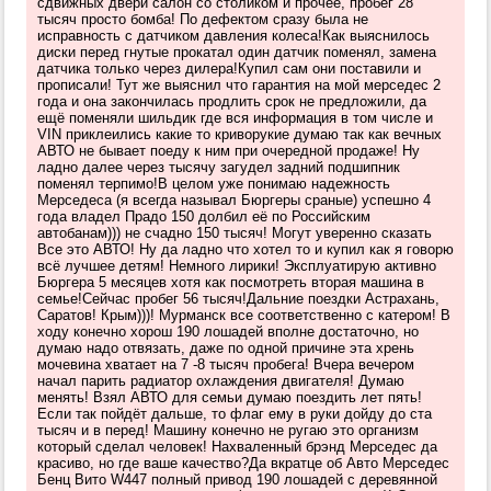
сдвижных двери салон со столиком и прочее, пробег 28
тысяч просто бомба! По дефектом сразу была не
исправность с датчиком давления колеса!Как выяснилось
диски перед гнутые прокатал один датчик поменял, замена
датчика только через дилера!Купил сам они поставили и
прописали! Тут же выяснил что гарантия на мой мерседес 2
года и она закончилась продлить срок не предложили, да
ещё поменяли шильдик где вся информация в том числе и
VIN приклеились какие то криворукие думаю так как вечных
АВТО не бывает поеду к ним при очередной продаже! Ну
ладно далее через тысячу загудел задний подшипник
поменял терпимо!В целом уже понимаю надежность
Мерседеса (я всегда называл Бюргеры сраные) успешно 4
года владел Прадо 150 долбил её по Российским
автобанам))) не счадно 150 тысяч! Могут уверенно сказать
Все это АВТО! Ну да ладно что хотел то и купил как я говорю
всё лучшее детям! Немного лирики! Эксплуатирую активно
Бюргера 5 месяцев хотя как посмотреть вторая машина в
семье!Сейчас пробег 56 тысяч!Дальние поездки Астрахань,
Саратов! Крым)))! Мурманск все соответственно с катером! В
ходу конечно хорош 190 лошадей вполне достаточно, но
думаю надо отвязать, даже по одной причине эта хрень
мочевина хватает на 7 -8 тысяч пробега! Вчера вечером
начал парить радиатор охлаждения двигателя! Думаю
менять! Взял АВТО для семьи думаю поездить лет пять!
Если так пойдёт дальше, то флаг ему в руки дойду до ста
тысяч и в перед! Машину конечно не ругаю это организм
который сделал человек! Нахваленный брэнд Мерседес да
красиво, но где ваше качество?Да вкратце об Авто Мерседес
Бенц Вито W447 полный привод 190 лошадей с деревянной