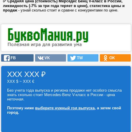
✅ Средняя цена (стоимость) Мерседес Бенц V-класс в России,
ликвидность (-7% за три года теряет в цене), статистика цены и
продаж
- узнай сколько стоит и сравни с конкурентами по цене.
FB
VK
TW
OK
ХХХ ХХХ
₽
ХХХ $ ~ ХХХ €
Без учета года выпуска и региона продажи нет особого смысла
знать сколько стоит Mercedes-Benz V-класс в России - цена
неточная.
Поэтому ниже
выберите нужный год выпуска
, а затем свой
город.