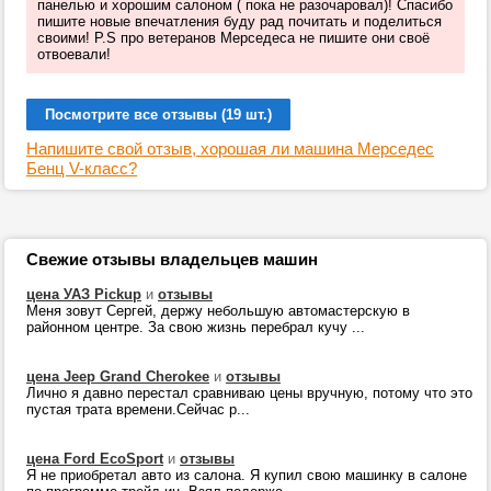
панелью и хорошим салоном ( пока не разочаровал)! Спасибо
пишите новые впечатления буду рад почитать и поделиться
своими! P.S про ветеранов Мерседеса не пишите они своё
отвоевали!
Посмотрите все отзывы (19 шт.)
Напишите свой отзыв, хорошая ли машина Мерседес
Бенц V-класс?
Свежие отзывы владельцев машин
цена УАЗ Pickup
и
отзывы
Меня зовут Сергей, держу небольшую автомастерскую в
районном центре. За свою жизнь перебрал кучу ...
цена Jeep Grand Cherokee
и
отзывы
Лично я давно перестал сравниваю цены вручную, потому что это
пустая трата времени.Сейчас р...
цена Ford EcoSport
и
отзывы
Я не приобретал авто из салона. Я купил свою машинку в салоне