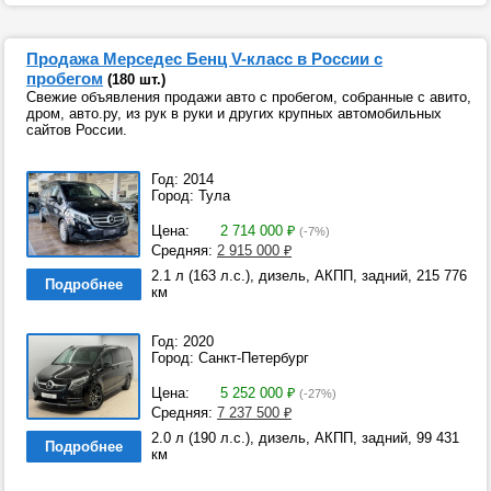
Продажа Мерседес Бенц V-класс в России с
пробегом
(180 шт.)
Свежие объявления продажи авто с пробегом, собранные с авито,
дром, авто.ру, из рук в руки и других крупных автомобильных
сайтов России.
Год: 2014
Город: Тула
Цена:
2 714 000
₽
(-7%)
Средняя:
2 915 000
₽
2.1 л (163 л.с.), дизель, АКПП, задний, 215 776
Подробнее
км
Год: 2020
Город: Санкт-Петербург
Цена:
5 252 000
₽
(-27%)
Средняя:
7 237 500
₽
2.0 л (190 л.с.), дизель, АКПП, задний, 99 431
Подробнее
км