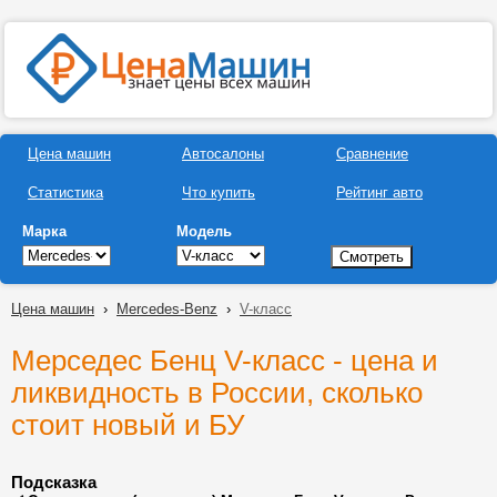
Цена машин
Автосалоны
Сравнение
Статистика
Что купить
Рейтинг авто
Марка
Модель
Цена машин
›
Mercedes-Benz
›
V-класс
Мерседес Бенц V-класс - цена и
ликвидность в России, сколько
стоит новый и БУ
Подсказка