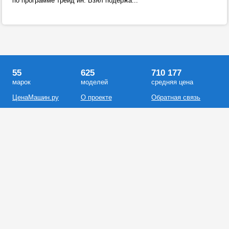
по программе трейд ин. Взял подержа...
55
625
710 177
марок
моделей
средняя цена
ЦенаМашин.ру
О проекте
Обратная связь