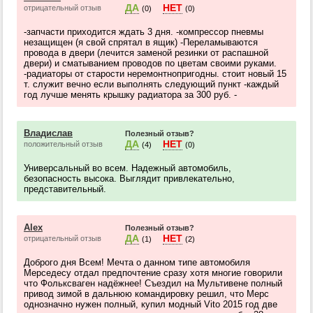
ДА
НЕТ
отрицательный отзыв
(0)
(0)
-запчасти приходится ждать 3 дня. -компрессор пневмы
незащищен (я свой спрятал в ящик) -Переламываются
провода в двери (лечится заменой резинки от распашной
двери) и сматыванием проводов по цветам своими руками.
-радиаторы от старости неремонтнопригодны. стоит новый 15
т. служит вечно если выполнять следующий пункт -каждый
год лучше менять крышку радиатора за 300 руб. -
Владислав
Полезный отзыв?
ДА
НЕТ
положительный отзыв
(4)
(0)
Универсальный во всем. Надежный автомобиль,
безопасность высока. Выглядит привлекательно,
представительный.
Alex
Полезный отзыв?
ДА
НЕТ
отрицательный отзыв
(1)
(2)
Доброго дня Всем! Мечта о данном типе автомобиля
Мерседесу отдал предпочтение сразу хотя многие говорили
что Фольксваген надёжнее! Съездил на Мультивене полный
привод зимой в дальнюю командировку решил, что Мерс
однозначно нужен полный, купил модный Vito 2015 год две