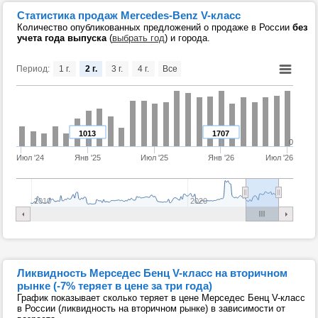
Статистика продаж Mercedes-Benz V-класс
Количество опубликованных предложений о продаже в России
без
учета года выпуска
(
выбрать год
) и города.
Период:
1 г.
2 г.
3 г.
4 г.
Все
1013
1707
0
Июл '24
Янв '25
Июл '25
Янв '26
Июл '26
2010
2020
Ликвидность Мерседес Бенц V-класс на вторичном
рынке (-7% теряет в цене за три года)
График показывает сколько теряет в цене Мерседес Бенц V-класс
в России (ликвидность на вторичном рынке) в зависимости от