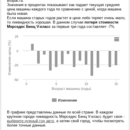
возраста.
Значения в процентах показывают как падает текущая средняя
цена машины каждого года по сравнению с ценой, когда машина
была новая.
Если машина старых годов растет в цене либо теряет очень мало,
то ликвидность хорошая. В данном случае
потеря стоимости
Мерседес Бенц V-класс
за первые три года составляет -7%.
25
Изменение цены (%)
0
-25
-50
0
5
10
15
Возраст машины (годы)
Изменение
В графике представлены данные по всей стране. В каждом
крупном городе ликвидность Мерседес Бенц V-класс будет своя -
выберите нужный год авто
, а затем свой город, чтобы посмотреть
более точные данные.