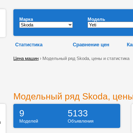
Марка
Модель
Статистика
Сравнение цен
Ка
Цена машин
› Модельный ряд Skoda, цены и статистика
Модельный ряд Skoda, цены
9
5133
Моделей
Объявления
н