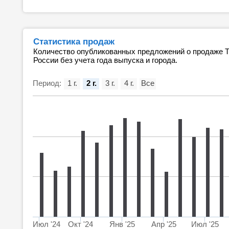
Статистика продаж
Количество опубликованных предложений о продаже Т
России без учета года выпуска и города.
Период:
1 г.
2 г.
3 г.
4 г.
Все
Июл '24
Окт '24
Янв '25
Апр '25
Июл '25