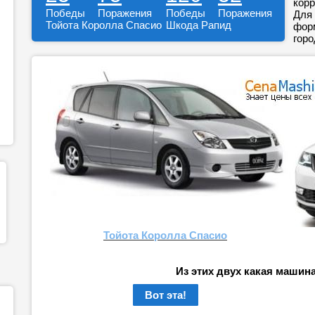
корр
Победы
Поражения
Победы
Поражения
Для 
Тойота Королла Спасио
Шкода Рапид
форм
горо
Тойота Королла Спасио
Из этих двух какая машин
Вот эта!