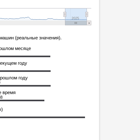
2025
машин (реальные значения).
рошлом месяце
текущем году
прошлом году
0
е время
88
ы)