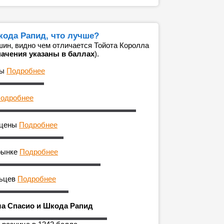
кода Рапид, что лучше?
ин, видно чем отличается Тойота Королла
начения указаны в баллах
).
ны
Подробнее
одробнее
 цены
Подробнее
рынке
Подробнее
льцев
Подробнее
ла Спасио и Шкода Рапид