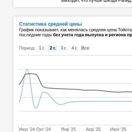
Выходит, что лучше Шкода Рапид,
Статистика средней цены
График показывает, как менялась средняя цена Тойот
последние годы
без учета года выпуска и региона 
Период:
1 г.
2 г.
3 г.
4 г.
Все
Июл '24
Окт '24
Янв '25
Апр '25
Июл '25