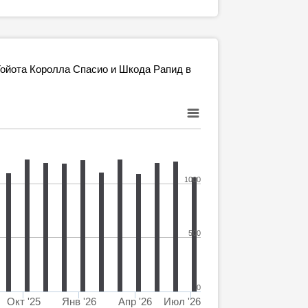
ойота Королла Спасио и Шкода Рапид в
1000
500
0
Окт '25
Янв '26
Апр '26
Июл '26