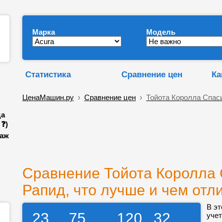
Марка
Модель
Статистика
Сравнение цен
Ка
ЦенаМашин.ру
›
Сравнение цен
›
Тойота Королла Спас
да
❓)
даж
Сравнение Тойота Королла 
Рапид, что лучше и чем отл
В эт
23
75
120
32
учет