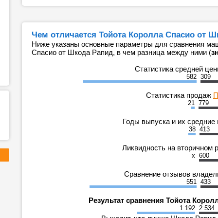
Чем отличается Тойота Королла Спасио от Ш
Ниже указаны основные параметры для сравнения маш
Спасио от Шкода Рапид, в чем разница между ними (
з
Статистика средней це
582
309
Статистика продаж
П
21
779
Годы выпуска и их средние
38
413
Ликвидность на вторичном 
x
600
Сравнение отзывов владе
551
433
Результат сравнения Тойота Корол
1 192
2 534