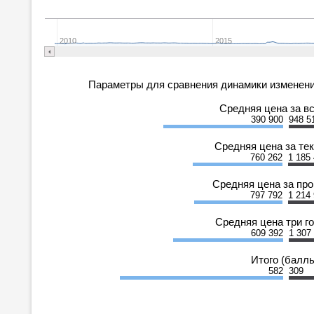
2010
2015
Параметры для сравнения динамики изменени
Средняя цена за в
390 900
948 5
Средняя цена за те
760 262
1 185
Средняя цена за пр
797 792
1 214
Средняя цена три г
609 392
1 307
Итого (балл
582
309