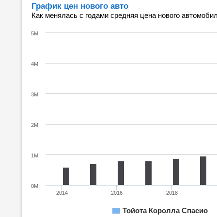
График цен нового авто
Как менялась с годами средняя цена нового автомобил
5M
4M
3M
2M
1M
0M
2014
2016
2018
Тойота Королла Спасио