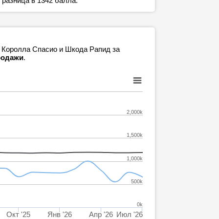
 разница в 1342 балла.
а Королла Спасио и Шкода Рапид за
продажи
.
2,000k
1,500k
1,000k
500k
0k
Окт '25
Янв '26
Апр '26
Июл '26