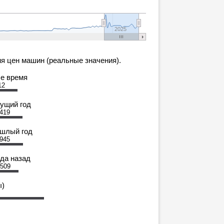
2025
я цен машин (реальные значения).
се время
12
кущий год
 419
ошлый год
 945
ода назад
 509
ы)