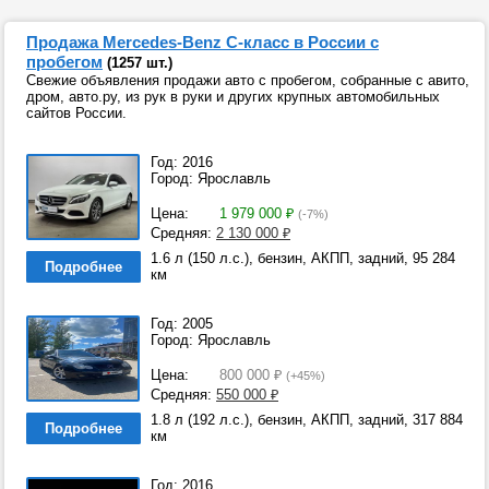
Продажа Mercedes-Benz C-класс в России с
пробегом
(1257 шт.)
Свежие объявления продажи авто с пробегом, собранные с авито,
дром, авто.ру, из рук в руки и других крупных автомобильных
сайтов России.
Год: 2016
Город: Ярославль
Цена:
1 979 000
₽
(-7%)
Средняя:
2 130 000
₽
1.6 л (150 л.с.), бензин, АКПП, задний, 95 284
Подробнее
км
Год: 2005
Город: Ярославль
Цена:
800 000
₽
(+45%)
Средняя:
550 000
₽
1.8 л (192 л.с.), бензин, АКПП, задний, 317 884
Подробнее
км
Год: 2016