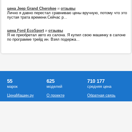
цена Jeep Grand Cherokee
и
отзывы
Лично я давно перестал сравниваю цены вручную, потому что это
пустая трата времени.Сейчас р...
цена Ford EcoSport
и
отзывы
Я не приобретал авто из салона. Я купил свою машинку в салоне
по программе трейд ин. Взял подержа...
55
625
710 177
марок
моделей
средняя цена
ЦенаМашин.ру
О проекте
Обратная связь