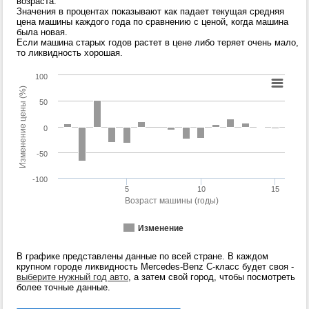
возраста.
Значения в процентах показывают как падает текущая средняя
цена машины каждого года по сравнению с ценой, когда машина
была новая.
Если машина старых годов растет в цене либо теряет очень мало,
то ликвидность хорошая.
100
Изменение цены (%)
50
0
-50
-100
5
10
15
Возраст машины (годы)
Изменение
В графике представлены данные по всей стране. В каждом
крупном городе ликвидность Mercedes-Benz C-класс будет своя -
выберите нужный год авто
, а затем свой город, чтобы посмотреть
более точные данные.