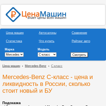
Цена машин
Автосалоны
Сравнение
Статистика
Что купить
Рейтинг авто
Марка
Модель
Цена машин
›
Mercedes-Benz
›
C-класс
Mercedes-Benz C-класс - цена и
ликвидность в России, сколько
стоит новый и БУ
Подсказка