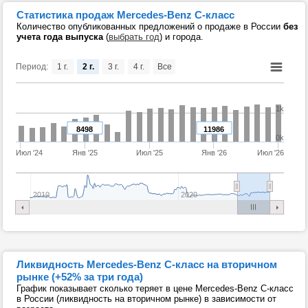
Статистика продаж Mercedes-Benz C-класс
Количество опубликованных предложений о продаже в России
без
учета года выпуска
(
выбрать год
) и города.
Период:
1 г.
2 г.
3 г.
4 г.
Все
1k
8498
11986
0k
Июл '24
Янв '25
Июл '25
Янв '26
Июл '26
2010
2020
Ликвидность Mercedes-Benz C-класс на вторичном
рынке (+52% за три года)
График показывает сколько теряет в цене Mercedes-Benz C-класс
в России (ликвидность на вторичном рынке) в зависимости от