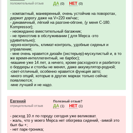
ДА
НЕТ
положительный отзыв
(0)
(0)
- компактный, маневренный, очень устойчив на поворотах,
держит дорогу даже на V=220 км/час;
- динамичный, лёгкий на разгоне-обгоне, (у меня C-180.
Kompressor);
- неожиданно вместительный багажник;
- не прихотлив в обслуживании ( для Мерса -это
удивительно);
-круиз-контроль, климат-контроль, удобные сиденья и
управление;
- мне очень нравится дизайн (экстерьер)-мускулистый и, в то
же время-интеллегентный, не барбос);
-машине уже 14 лет, а ничего, кроме расходного и разбитого
о бордюры и столбы не менял, даже аккумулятор-родной;
-свет-отличный, особенно нравится функция авто;
-много опций, которые в других марках только сейчас
появляются;
-мне лучшей и не надо.
Евгений
Полезный отзыв?
ДА
НЕТ
отрицательный отзыв
(1)
(1)
- расход 10 л по городу сегодня уже великоват.
- жаль, что у моего Мерса нет обогрева сидений, -зимой это
был бы +;
- нет парк-троника;