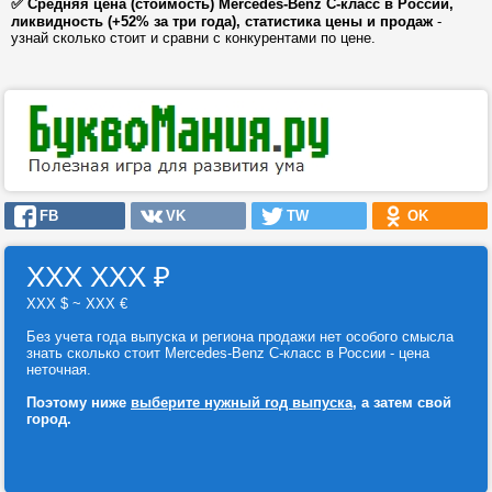
✅ Средняя цена (стоимость) Mercedes-Benz C-класс в России,
ликвидность (+52% за три года), статистика цены и продаж
-
узнай сколько стоит и сравни с конкурентами по цене.
FB
VK
TW
OK
ХХХ ХХХ
₽
ХХХ $ ~ ХХХ €
Без учета года выпуска и региона продажи нет особого смысла
знать сколько стоит Mercedes-Benz C-класс в России - цена
неточная.
Поэтому ниже
выберите нужный год выпуска
, а затем свой
город.