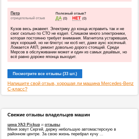
Петр
Полезный отзыв?
ДА
НЕТ
отрицательный отзыв
(0)
(0)
Кузов весь ржавеет. Электрику до конца исправить так и не
смог сколько по СТО не ездил. Слишком много электроники,
которая постоянно требует внимания. Магнитола устаревшая,
звук хороший, но ни блютус ни юсб нет, даже аукс косячный.
Ломается АКП, ремонт довольно дорого стоящий. Среди
Мерсов в обслуживании может и один из самых дешёвых, но
всё равно дороже японца выходит.
Посмотрите все отзывы (33 шт.)
Напишите свой отзыв, хорошая ли машина Mercedes-Benz
C-класс?
Свежие отзывы владельцев машин
цена УАЗ Pickup
и
отзывы
Меня зовут Сергей, держу небольшую автомастерскую в
районном центре. За свою жизнь перебрал кучу ...