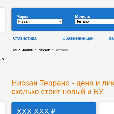
Марка
Модель
Статистика
Сравнение цен
Ка
Цена машин
›
Nissan
›
Terrano
но
и
Ниссан Террано - цена и ли
сколько стоит новый и БУ
₽
ХХХ ХХХ