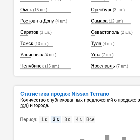
Омск
Оренбург
(15 шт.)
(3 шт.)
Ростов-на-Дону
Самара
(4 шт.)
(12 шт.)
Саратов
Севастополь
(3 шт.)
(2 шт.)
Томск
Тула
(10 шт.)
(4 шт.)
Ульяновск
Уфа
(4 шт.)
(7 шт.)
Челябинск
Ярославль
(15 шт.)
(7 шт.)
Статистика продаж Nissan Terrano
Количество опубликованных предложений о продаже 
год
) и города.
Период:
1 г.
2 г.
3 г.
4 г.
Все