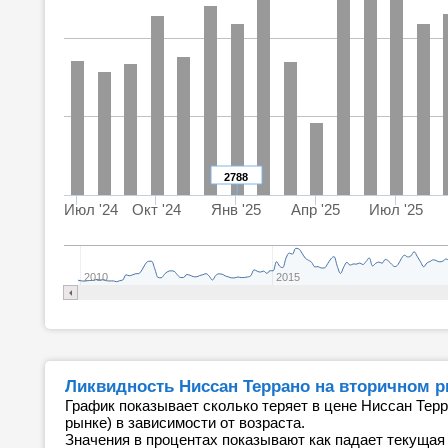
2788
Июл '24
Окт '24
Янв '25
Апр '25
Июл '25
2010
2015
Ликвидность Ниссан Террано на вторичном 
График показывает сколько теряет в цене Ниссан Терр
рынке) в зависимости от возраста.
Значения в процентах показывают как падает текущая