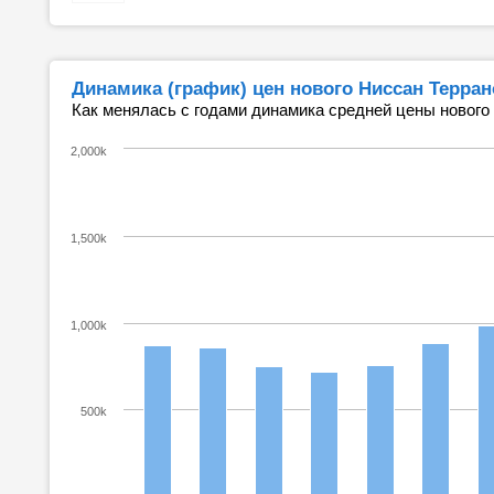
Динамика (график) цен нового Ниссан Терран
Как менялась с годами динамика средней цены нового
2,000k
1,500k
1,000k
500k