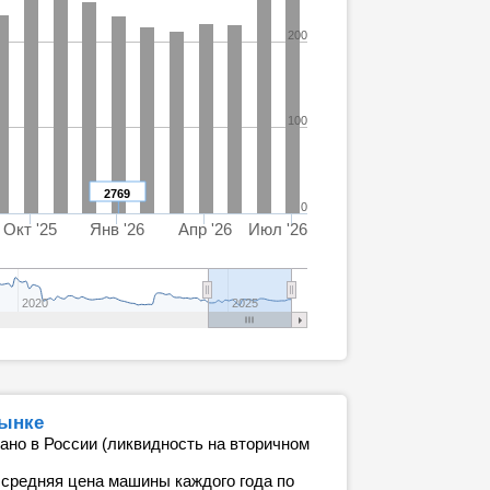
200
100
2769
0
Окт '25
Янв '26
Апр '26
Июл '26
2020
2025
рынке
ано в России (ликвидность на вторичном
 средняя цена машины каждого года по