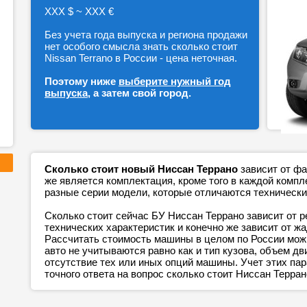
ХХХ $ ~ ХХХ €
Без учета года выпуска и региона продажи
нет особого смысла знать сколько стоит
Nissan Terrano в России - цена неточная.
Поэтому ниже
выберите нужный год
выпуска
, а затем свой город.
Сколько стоит новый Ниссан Террано
зависит от фа
же является комплектация, кроме того в каждой ком
разные серии модели, которые отличаются технически
Сколько стоит сейчас БУ Ниссан Террано зависит от р
технических характеристик и конечно же зависит от ж
Рассчитать стоимость машины в целом по России можн
авто не учитываются равно как и тип кузова, объем дв
отсутствие тех или иных опций машины. Учет этих п
точного ответа на вопрос сколько стоит Ниссан Терран