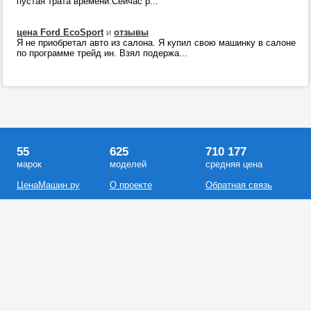
пустая трата времени.Сейчас р...
цена Ford EcoSport
и
отзывы
Я не приобретал авто из салона. Я купил свою машинку в салоне
по программе трейд ин. Взял подержа...
55
625
710 177
марок
моделей
средняя цена
ЦенаМашин.ру
О проекте
Обратная связь