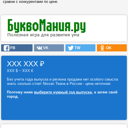
сравни с конкурентами по цене.
FB
VK
TW
OK
ХХХ ХХХ
₽
ХХХ $ ~ ХХХ €
Без учета года выпуска и региона продажи нет особого смысла
знать сколько стоит Nissan Teana в России - цена неточная.
Поэтому ниже
выберите нужный год выпуска
, а затем свой
город.