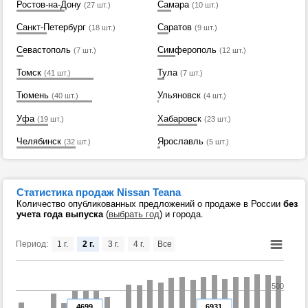
Ростов-на-Дону
Самара
(27 шт.)
(10 шт.)
Санкт-Петербург
Саратов
(18 шт.)
(9 шт.)
Севастополь
Симферополь
(7 шт.)
(12 шт.)
Томск
Тула
(41 шт.)
(7 шт.)
Тюмень
Ульяновск
(40 шт.)
(4 шт.)
Уфа
Хабаровск
(19 шт.)
(23 шт.)
Челябинск
Ярославль
(32 шт.)
(5 шт.)
Статистика продаж Nissan Teana
Количество опубликованных предложений о продаже в России
без
учета года выпуска
(
выбрать год
) и города.
Период:
1 г.
2 г.
3 г.
4 г.
Все
500
4699
6931