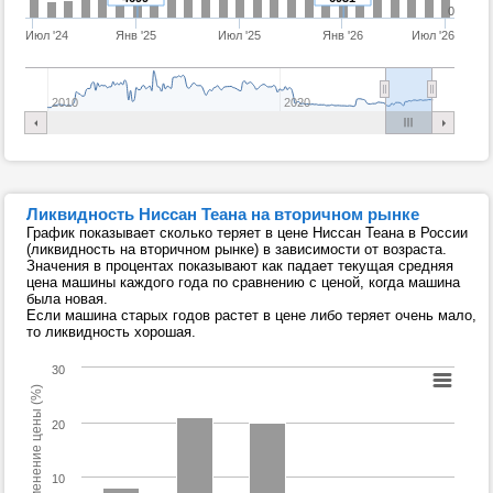
0
Июл '24
Янв '25
Июл '25
Янв '26
Июл '26
2010
2020
Ликвидность Ниссан Теана на вторичном рынке
График показывает сколько теряет в цене Ниссан Теана в России
(ликвидность на вторичном рынке) в зависимости от возраста.
Значения в процентах показывают как падает текущая средняя
цена машины каждого года по сравнению с ценой, когда машина
была новая.
Если машина старых годов растет в цене либо теряет очень мало,
то ликвидность хорошая.
30
Изменение цены (%)
20
10