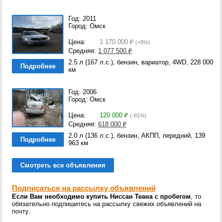
Год: 2011
Город: Омск
Цена:
1 170 000
₽
(+9%)
Средняя:
1 077 500
₽
2.5 л (167 л.с.), бензин, вариатор, 4WD, 228 000
Подробнее
км
Год: 2006
Город: Омск
Цена:
120 000
₽
(-81%)
Средняя:
618 000
₽
2.0 л (136 л.с.), бензин, АКПП, передний, 139
Подробнее
963 км
Смотреть все объявления
Подписаться на рассылку объявлений
Если Вам необходимо купить Ниссан Теана с пробегом
, то
обязательно подпишитесь на рассылку свежих объявлений на
почту.