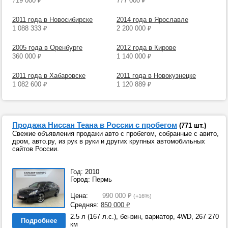
719 000
₽
777 000
₽
2011 года в Новосибирске
2014 года в Ярославле
1 088 333
₽
2 200 000
₽
2005 года в Оренбурге
2012 года в Кирове
360 000
₽
1 140 000
₽
2011 года в Хабаровске
2011 года в Новокузнецке
1 082 600
₽
1 120 889
₽
Продажа Ниссан Теана в России с пробегом
(771 шт.)
Свежие объявления продажи авто с пробегом, собранные с авито,
дром, авто.ру, из рук в руки и других крупных автомобильных
сайтов России.
Год: 2010
Город: Пермь
Цена:
990 000
₽
(+16%)
Средняя:
850 000
₽
2.5 л (167 л.с.), бензин, вариатор, 4WD, 267 270
Подробнее
км