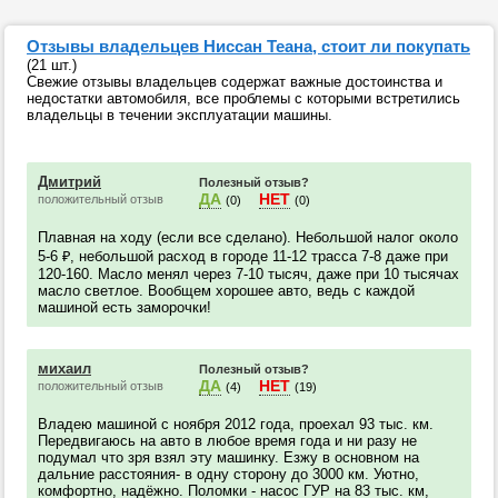
Отзывы владельцев Ниссан Теана, стоит ли покупать
(21 шт.)
Свежие отзывы владельцев содержат важные достоинства и
недостатки автомобиля, все проблемы с которыми встретились
владельцы в течении эксплуатации машины.
Дмитрий
Полезный отзыв?
ДА
НЕТ
положительный отзыв
(0)
(0)
Плавная на ходу (если все сделано). Небольшой налог около
5-6 ₽, небольшой расход в городе 11-12 трасса 7-8 даже при
120-160. Масло менял через 7-10 тысяч, даже при 10 тысячах
масло светлое. Вообщем хорошее авто, ведь с каждой
машиной есть заморочки!
михаил
Полезный отзыв?
ДА
НЕТ
положительный отзыв
(4)
(19)
Владею машиной с ноября 2012 года, проехал 93 тыс. км.
Передвигаюсь на авто в любое время года и ни разу не
подумал что зря взял эту машинку. Езжу в основном на
дальние расстояния- в одну сторону до 3000 км. Уютно,
комфортно, надёжно. Поломки - насос ГУР на 83 тыс. км,