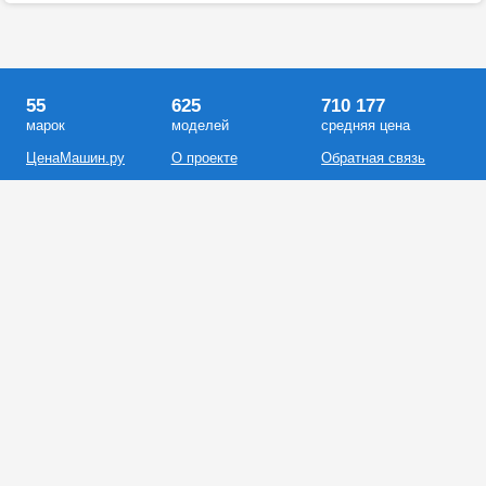
55
625
710 177
марок
моделей
средняя цена
ЦенаМашин.ру
О проекте
Обратная связь