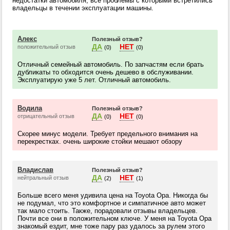
недостатки автомобиля, все проблемы с которыми встретились
владельцы в течении эксплуатации машины.
Алекс
Полезный отзыв?
ДА
НЕТ
положительный отзыв
(0)
(0)
Отличный семейный автомобиль. По запчастям если брать
дубликаты то обходится очень дешево в обслуживании.
Эксплуатирую уже 5 лет. Отличный автомобиль.
Водила
Полезный отзыв?
ДА
НЕТ
отрицательный отзыв
(0)
(0)
Скорее минус модели. Требует предельного внимания на
перекрестках. очень широкие стойки мешают обзору
Владислав
Полезный отзыв?
ДА
НЕТ
нейтральный отзыв
(2)
(1)
Больше всего меня удивила цена на Toyota Opa. Никогда бы
не подумал, что это комфортное и симпатичное авто может
так мало стоить. Также, порадовали отзывы владельцев.
Почти все они в положительном ключе. У меня на Toyota Opa
знакомый ездит, мне тоже пару раз удалось за рулем этого