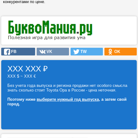
конкурентами по цене.
FB
VK
TW
OK
ХХХ ХХХ
₽
ХХХ $ ~ ХХХ €
Без учета года выпуска и региона продажи нет особого смысла
знать сколько стоит Toyota Opa в России - цена неточная.
Поэтому ниже
выберите нужный год выпуска
, а затем свой
город.