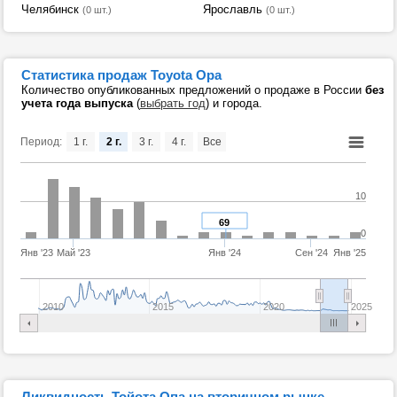
Челябинск
Ярославль
(0 шт.)
(0 шт.)
Статистика продаж Toyota Opa
Количество опубликованных предложений о продаже в России
без
учета года выпуска
(
выбрать год
) и города.
Период:
1 г.
2 г.
3 г.
4 г.
Все
10
69
0
Янв '23
Май '23
Янв '24
Сен '24
Янв '25
2010
2015
2020
2025
Ликвидность Тойота Опа на вторичном рынке