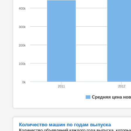
400k
300k
200k
100k
0k
2011
2012
Средняя цена нов
Количество машин по годам выпуска
Количество объявлений каждого года выпуска, которы