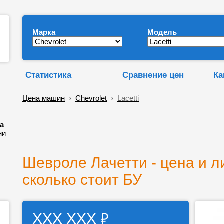
Марка
Модель
Статистика
Сравнение цен
Ка
Цена машин
›
Chevrolet
›
Lacetti
ка
ни
Шевроле Лачетти - цена и л
сколько стоит БУ
₽
ХХХ ХХХ