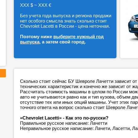
ХХХ $ ~ ХХХ €
Без учета года выпуска и региона продажи
нет особого смысла знать сколько стоит
Chevrolet Lacetti в России - цена неточная.
Поэтому ниже
выберите нужный год
выпуска
, а затем свой город.
Сколько стоит сейчас БУ Шевроле Лачетти зависит от
технических характеристик и конечно же зависит от ж
Рассчитать стоимость машины в целом по России можн
авто не учитываются равно как и тип кузова, объем дв
отсутствие тех или иных опций машины. Учет этих п
точного ответа на вопрос сколько стоит Шевроле Лаче
«Chevrolet Lacetti» - Как это по-русски?
Правильное русское написание: Лачетти
Неправильное русское написание: Лачети, Ласетти, Л