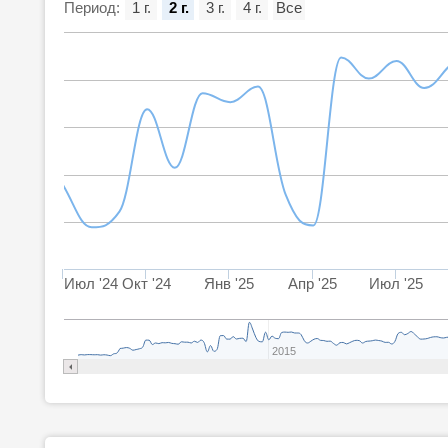
Период:
1 г.
2 г.
3 г.
4 г.
Все
Июл '24
Окт '24
Янв '25
Апр '25
Июл '25
2015