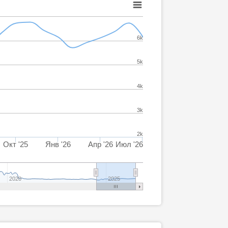
6k
5k
4k
3k
2k
Окт '25
Янв '26
Апр '26
Июл '26
2020
2025