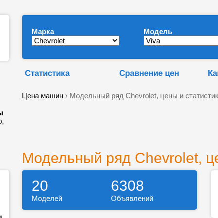
Марка
Модель
Статистика
Сравнение цен
Ка
Цена машин
› Модельный ряд Chevrolet, цены и статисти
ы
о,
Модельный ряд Chevrolet, ц
20
6308
Моделей
Объявлений
м