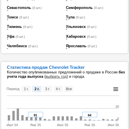
Севастополь
Симферополь
(0 шт.)
(0 шт.)
Томск
Тула
(0 шт.)
(0 шт.)
Тюмень
Ульяновск
(0 шт.)
(0 шт.)
Уфа
Хабаровск
(0 шт.)
(0 шт.)
Челябинск
Ярославль
(0 шт.)
(0 шт.)
Статистика продаж Chevrolet Tracker
Количество опубликованных предложений о продаже в России
без
учета года выпуска
(
выбрать год
) и города.
Период:
1 г.
2 г.
3 г.
4 г.
Все
20
91
64
0
Июл '24
Янв '25
Июл '25
Янв '26
Июл '26