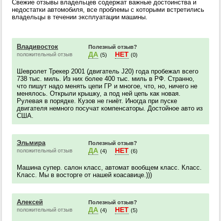
Свежие отзывы владельцев содержат важные достоинства и
недостатки автомобиля, все проблемы с которыми встретились
владельцы в течении эксплуатации машины.
Владивосток
Полезный отзыв?
ДА
НЕТ
положительный отзыв
(5)
(0)
Шевролет Трекер 2001 (двигатель J20) года пробежал всего
738 тыс. миль. Из них более 400 тыс. миль в РФ. Странно,
что пишут надо менять цепи ГР и многое, что, но, ничего не
менялось. Открыли крышку, а под ней цепь как новая.
Рулевая в порядке. Кузов не гниёт. Иногда при пуске
двигателя немного посучат компенсаторы. Достойное авто из
США.
Эльмира
Полезный отзыв?
ДА
НЕТ
положительный отзыв
(4)
(6)
Машина супер. салон класс, автомат вообщем класс. Класс.
Класс. Мы в восторге от нашей коасавице.)))
Алексей
Полезный отзыв?
ДА
НЕТ
положительный отзыв
(4)
(5)