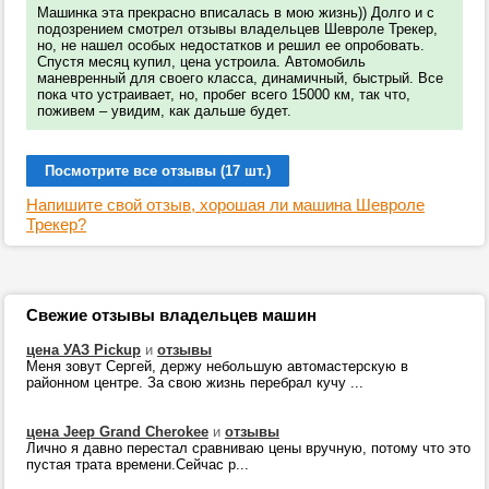
Машинка эта прекрасно вписалась в мою жизнь)) Долго и с
подозрением смотрел отзывы владельцев Шевроле Трекер,
но, не нашел особых недостатков и решил ее опробовать.
Спустя месяц купил, цена устроила. Автомобиль
маневренный для своего класса, динамичный, быстрый. Все
пока что устраивает, но, пробег всего 15000 км, так что,
поживем – увидим, как дальше будет.
Посмотрите все отзывы (17 шт.)
Напишите свой отзыв, хорошая ли машина Шевроле
Трекер?
Свежие отзывы владельцев машин
цена УАЗ Pickup
и
отзывы
Меня зовут Сергей, держу небольшую автомастерскую в
районном центре. За свою жизнь перебрал кучу ...
цена Jeep Grand Cherokee
и
отзывы
Лично я давно перестал сравниваю цены вручную, потому что это
пустая трата времени.Сейчас р...