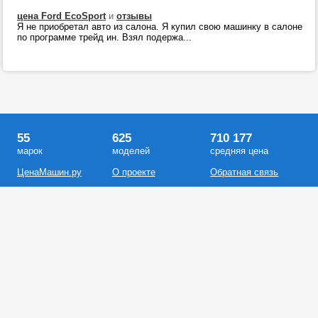
цена Ford EcoSport
и
отзывы
Я не приобретал авто из салона. Я купил свою машинку в салоне
по программе трейд ин. Взял подержа...
55
625
710 177
марок
моделей
средняя цена
ЦенаМашин.ру
О проекте
Обратная связь