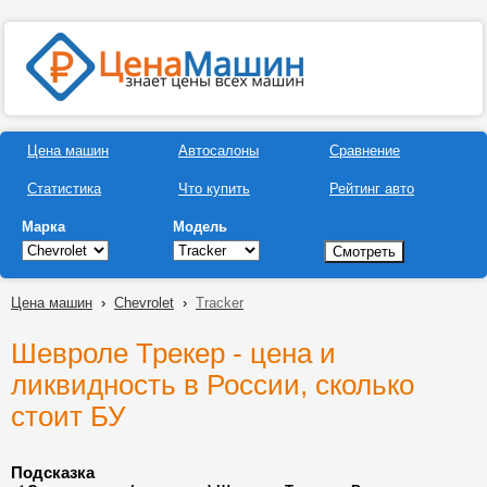
Цена машин
Автосалоны
Сравнение
Статистика
Что купить
Рейтинг авто
Марка
Модель
Цена машин
›
Chevrolet
›
Tracker
Шевроле Трекер - цена и
ликвидность в России, сколько
стоит БУ
Подсказка