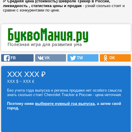
✅ Средняя цена (стоимость) Шевроле Трекер в России,
ликвидность , статистика цены и продаж
- узнай сколько стоит и
сравни с конкурентами по цене.
FB
VK
TW
OK
ХХХ ХХХ
₽
ХХХ $ ~ ХХХ €
Без учета года выпуска и региона продажи нет особого смысла
знать сколько стоит Chevrolet Tracker в России - цена неточная.
Поэтому ниже
выберите нужный год выпуска
, а затем свой
город.