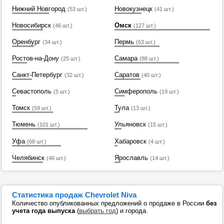
Нижний Новгород
Новокузнецк
(53 шт.)
(41 шт.)
Новосибирск
Омск
(46 шт.)
(127 шт.)
Оренбург
Пермь
(34 шт.)
(63 шт.)
Ростов-на-Дону
Самара
(25 шт.)
(88 шт.)
Санкт-Петербург
Саратов
(32 шт.)
(40 шт.)
Севастополь
Симферополь
(5 шт.)
(19 шт.)
Томск
Тула
(59 шт.)
(13 шт.)
Тюмень
Ульяновск
(101 шт.)
(15 шт.)
Уфа
Хабаровск
(68 шт.)
(4 шт.)
Челябинск
Ярославль
(46 шт.)
(14 шт.)
Статистика продаж Chevrolet Niva
Количество опубликованных предложений о продаже в России
без
учета года выпуска
(
выбрать год
) и города.