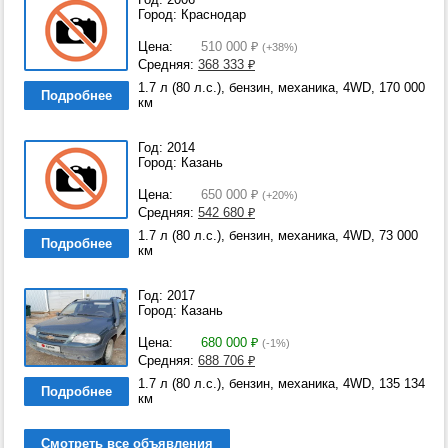
Город: Краснодар
Цена:
510 000
₽
(+38%)
Средняя:
368 333
₽
1.7 л (80 л.с.), бензин, механика, 4WD, 170 000
Подробнее
км
Год: 2014
Город: Казань
Цена:
650 000
₽
(+20%)
Средняя:
542 680
₽
1.7 л (80 л.с.), бензин, механика, 4WD, 73 000
Подробнее
км
Год: 2017
Город: Казань
Цена:
680 000
₽
(-1%)
Средняя:
688 706
₽
1.7 л (80 л.с.), бензин, механика, 4WD, 135 134
Подробнее
км
Смотреть все объявления