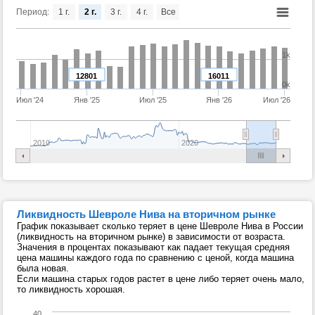
Период:
1 г.
2 г.
3 г.
4 г.
Все
1k
12801
16011
0k
Июл '24
Янв '25
Июл '25
Янв '26
Июл '26
2010
2020
Ликвидность Шевроле Нива на вторичном рынке
График показывает сколько теряет в цене Шевроле Нива в России
(ликвидность на вторичном рынке) в зависимости от возраста.
Значения в процентах показывают как падает текущая средняя
цена машины каждого года по сравнению с ценой, когда машина
была новая.
Если машина старых годов растет в цене либо теряет очень мало,
то ликвидность хорошая.
40