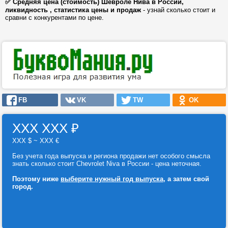
✅ Средняя цена (стоимость) Шевроле Нива в России,
ликвидность , статистика цены и продаж
- узнай сколько стоит и
сравни с конкурентами по цене.
FB
VK
TW
OK
ХХХ ХХХ
₽
ХХХ $ ~ ХХХ €
Без учета года выпуска и региона продажи нет особого смысла
знать сколько стоит Chevrolet Niva в России - цена неточная.
Поэтому ниже
выберите нужный год выпуска
, а затем свой
город.