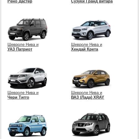
Рено Дастер
Сузуки Гранд витара
Шевроле Нива и
Шевроле Нива и
УАЗ Патриот
Хендай Крета
Шевроле Нива и
Шевроле Нива и
Чери Тигго
ВАЗ (Лада) XRAY