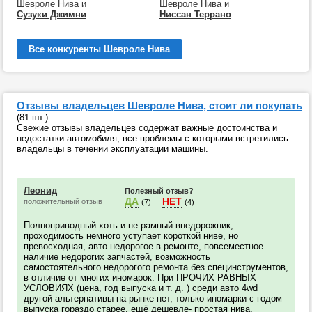
Шевроле Нива и
Шевроле Нива и
Сузуки Джимни
Ниссан Террано
Все конкуренты Шевроле Нива
Отзывы владельцев Шевроле Нива, стоит ли покупать
(81 шт.)
Свежие отзывы владельцев содержат важные достоинства и
недостатки автомобиля, все проблемы с которыми встретились
владельцы в течении эксплуатации машины.
Леонид
Полезный отзыв?
ДА
НЕТ
положительный отзыв
(7)
(4)
Полноприводный хоть и не рамный внедорожник,
проходимость немного уступает короткой ниве, но
превосходная, авто недорогое в ремонте, повсеместное
наличие недорогих запчастей, возможность
самостоятельного недорогого ремонта без специнструментов,
в отличие от многих иномарок. При ПРОЧИХ РАВНЫХ
УСЛОВИЯХ (цена, год выпуска и т. д. ) среди авто 4wd
другой альтернативы на рынке нет, только иномарки с годом
выпуска гораздо старее, ещё дешевле- простая нива,