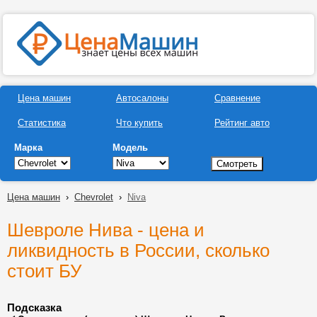
Цена машин
Автосалоны
Сравнение
Статистика
Что купить
Рейтинг авто
Марка
Модель
Цена машин
›
Chevrolet
›
Niva
Шевроле Нива - цена и
ликвидность в России, сколько
стоит БУ
Подсказка