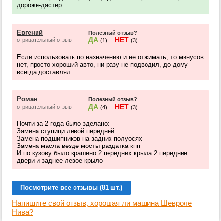
дороже-дастер.
Евгений
Полезный отзыв?
ДА
НЕТ
отрицательный отзыв
(1)
(3)
Если использовать по назначению и не отжимать, то минусов
нет, просто хороший авто, ни разу не подводил, до дому
всегда доставлял.
Роман
Полезный отзыв?
ДА
НЕТ
отрицательный отзыв
(4)
(3)
Почти за 2 года было зделано:
Замена ступици левой передней
Замена подшипников на задних полуосях
Замена масла везде мосты раздатка кпп
И по кузову было крашено 2 передних крыла 2 передние
двери и заднее левое крыло
Посмотрите все отзывы (81 шт.)
Напишите свой отзыв, хорошая ли машина Шевроле
Нива?