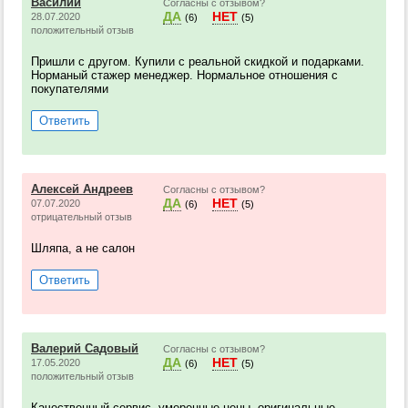
Василий
Согласны с отзывом?
ДА
НЕТ
28.07.2020
(6)
(5)
положительный отзыв
Пришли с другом. Купили с реальной скидкой и подарками.
Норманый стажер менеджер. Нормальное отношения с
покупателями
Ответить
Алексей Андреев
Согласны с отзывом?
ДА
НЕТ
07.07.2020
(6)
(5)
отрицательный отзыв
Шляпа, а не салон
Ответить
Валерий Садовый
Согласны с отзывом?
ДА
НЕТ
17.05.2020
(6)
(5)
положительный отзыв
Качественный сервис, умеренные цены, оригинальные