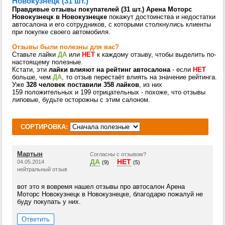
Новокузнецк (31 шт.)
Правдивые отзывы покупателей (31 шт.) Арена Моторс
Новокузнецк в Новокузнецке
покажут достоинства и недостатки
автосалона и его сотрудников, с которыми столкнулись клиенты
при покупке своего автомобиля.
Отзывы были полезны для вас?
Ставьте лайки
ДА
или
НЕТ
к каждому отзыву, чтобы выделить по-
настоящему полезные.
Кстати, эти
лайки влияют на рейтинг автосалона
- если
НЕТ
больше, чем
ДА
, то отзыв перестаёт влиять на значение рейтинга.
Уже
328 человек поставили 358 лайков
, из них
159 положительных и 199 отрицательных - похоже, что отзывы
липовые, будьте осторожны с этим салоном.
СОРТИРОВКА:
Мартын
Согласны с отзывом?
ДА
НЕТ
04.05.2014
(9)
(5)
нейтральный отзыв
вот это я вовремя нашел отзывы про автосалон Арена
Моторс Новокузнецк в Новокузнецке, благодарю пожалуй не
буду покупать у них.
Ответить