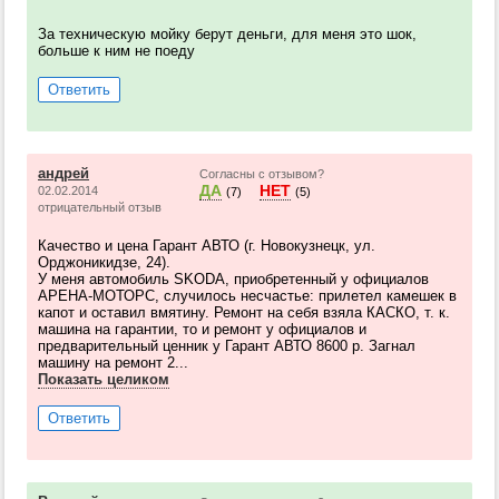
За техническую мойку берут деньги, для меня это шок,
больше к ним не поеду
Ответить
андрей
Согласны с отзывом?
ДА
НЕТ
02.02.2014
(7)
(5)
отрицательный отзыв
Качество и цена Гарант АВТО (г. Новокузнецк, ул.
Орджоникидзе, 24).
У меня автомобиль SKODA, приобретенный у официалов
АРЕНА-МОТОРС, случилось несчастье: прилетел камешек в
капот и оставил вмятину. Ремонт на себя взяла КАСКО, т. к.
машина на гарантии, то и ремонт у официалов и
предварительный ценник у Гарант АВТО 8600 р. Загнал
машину на ремонт 2...
Показать целиком
Ответить