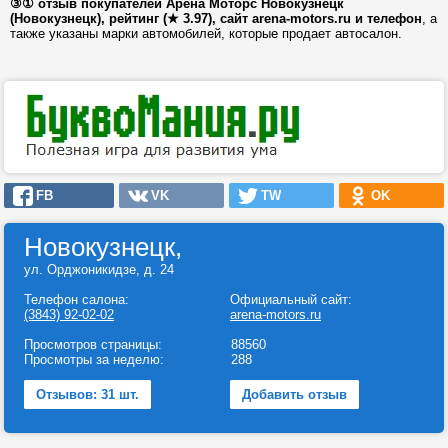
③① отзыв покупателей Арена Моторс Новокузнецк
(Новокузнецк), рейтинг (★ 3.97), сайт arena-motors.ru и телефон
, а
также указаны марки автомобилей, которые продает автосалон.
FB
VK
TW
OK
Новокузнецк,
ул. Орджоникидзе, д. 24
Телефон салона:
Официальный сайт:
(3843) 92-02-02
arena-motors.ru
Просмотров страницы:
88560
Просмотры за неделю:
288
Отзывов: 31 шт.
Добавить отзыв