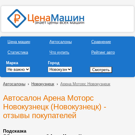
Цена машин
Автосалоны
Сравнение
Статистика
Что купить
Рейтинг авто
Марка
Город
Автосалоны
›
Новокузнецк
›
Арена Моторс Новокузнецк
Автосалон Арена Моторс
Новокузнецк (Новокузнецк) -
отзывы покупателей
Подсказка