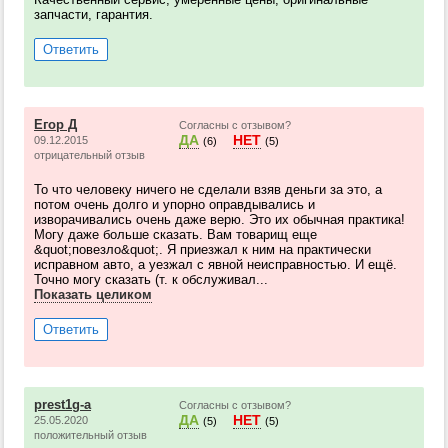
запчасти, гарантия.
Ответить
Егор Д
Согласны с отзывом?
ДА
НЕТ
09.12.2015
(6)
(5)
отрицательный отзыв
То что человеку ничего не сделали взяв деньги за это, а
потом очень долго и упорно оправдывались и
изворачивались очень даже верю. Это их обычная практика!
Могу даже больше сказать. Вам товарищ еще
&quot;повезло&quot;. Я приезжал к ним на практически
исправном авто, а уезжал с явной неисправностью. И ещё.
Точно могу сказать (т. к обслуживал...
Показать целиком
Ответить
prest1g-a
Согласны с отзывом?
ДА
НЕТ
25.05.2020
(5)
(5)
положительный отзыв