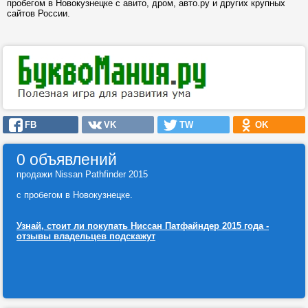
пробегом в Новокузнецке с авито, дром, авто.ру и других крупных
сайтов России.
FB
VK
TW
OK
0 объявлений
продажи Nissan Pathfinder 2015
с пробегом в Новокузнецке.
Узнай, стоит ли покупать Ниссан Патфайндер 2015 года -
отзывы владельцев подскажут