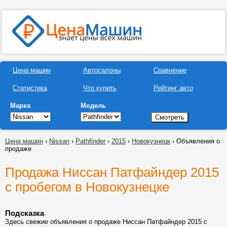
Цена машин
Автосалоны
Сравнение
Статистика
Что купить
Рейтинг авто
Марка
Модель
Цена машин
›
Nissan
›
Pathfinder
›
2015
›
Новокузнецк
› Объявления о
продаже
Продажа Ниссан Патфайндер 2015
с пробегом в Новокузнецке
Подсказка
Здесь свежие объявления о продаже Ниссан Патфайндер 2015 с