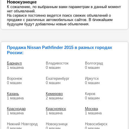
Новокузнецке
К сожалению, по выбранным вами параметрам в данный момент
нет объявлений.
На сервисе постоянно ведется поиск свежих объявлений о
продаже с различных автомобильных сайтов. В ближайшем
будущем будут добавлены новые объявления.
Продажа Nissan Pathfinder 2015 в разных городах
России:
Барнаул
Владивосток
Волгоград
1 машина
0 машин
0 машин
Воронеж
Екатеринбург
Иркутск
0 машин
0 машин
0 машин
Казань
Кемерово
Киров
1 машина
2 машины
0 машин
Краснодар
Красноярск
Москва
1 машина
1 машина
1 машина
Нижний Новгород
Новокузнецк
Новосибирск
0 машин
0 машин
0 машин